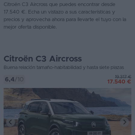
Citroën C3 Aircross que puedes encontrar desde
Segunda
17.540 €. Echa un vistazo a sus características y
mano
precios y aprovecha ahora para llevarte el tuyo con la
mejor oferta disponible.
Eléctricos
Híbridos
Ofertas
Citroën C3 Aircross
Asistente
Buena relación tamaño-habitabilidad y hasta siete plazas
19.317 €
Foro
6,4
/10
17.540 €
de
opiniones
Guías
de
compra
Comparador