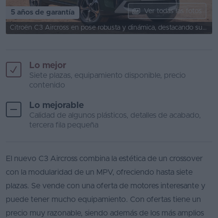
Ver todas las fotos
5 años de garantía
Favoritos
Citroën C3 Aircross en pose robusta y dinámica, destacando su diseño frontal.
Concesionarios
Vender
Lo mejor
coche
Siete plazas, equipamiento disponible, precio
contenido
Blog
Lo mejorable
Ventas
Calidad de algunos plásticos, detalles de acabado,
de
tercera fila pequeña
coches
2026
El nuevo C3 Aircross combina la estética de un crossover
con la modularidad de un MPV, ofreciendo hasta siete
plazas. Se vende con una oferta de motores interesante y
puede tener mucho equipamiento. Con ofertas tiene un
precio muy razonable, siendo además de los más amplios