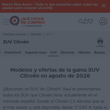
Nuevo Plan Auto+ | Todo lo que necesitas saber sobre las
ayudas para comprar un coche
Toggle navigation
Iniciar
sesión
Coches nuevos
/
Citroën
/
SUV
SUV Citroën
Inicio
g
Stock/Km0
Segunda mano
SUV
Eléctricos
Híbridos
Baratos
Coches
nuevos
Modelos y ofertas de la gama SUV
Renting
Citroën en agosto de 2026
Suscripción
¿Buscando un SUV de Citroën? Aquí te presentamos
todos los SUV que Citroën tiene actualmente en el
Stock
mercado español. Desde el Citroën C3 Aircross que es
KM
el más barato y está disponible desde 17.540 € hasta el
0