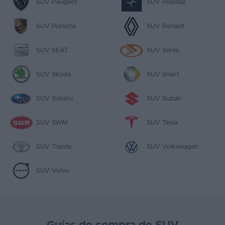
SUV Peugeot
SUV Polestar
SUV Porsche
SUV Renault
SUV SEAT
SUV Seres
SUV Skoda
SUV smart
SUV Subaru
SUV Suzuki
SUV SWM
SUV Tesla
SUV Toyota
SUV Volkswagen
SUV Volvo