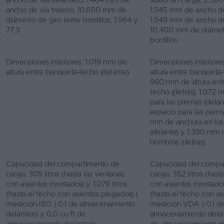
ancho de vía delantero, 1.484 mm de
suelo sin carga, 2.58
ancho de vía trasero, 10.600 mm de
1.545 mm de ancho de
diámetro de giro entre bordillos, 1.964 y
1.549 mm de ancho de
77,3
10.400 mm de diámetr
bordillos
Dimensiones interiores: 1.019 mm de
Dimensiones interior
altura entre banqueta-techo (delante)
altura entre banqueta-
960 mm de altura ent
techo (detrás), 1.072
para las piernas (del
espacio para las pierna
mm de anchura en lo
(delante) y 1.390 mm 
hombros (detrás)
Capacidad del compartimento de
Capacidad del compa
carga: 305 litros (hasta las ventanas
carga: 352 litros (hast
con asientos montados) y 1.079 litros
con asientos montados) 
(hasta el techo con asientos plegados) (
(hasta el techo con as
medición ISO ) 0 l de almacenamiento
medición VDA ) 0 l d
delantero y 0,0 cu ft de
almacenamiento delant