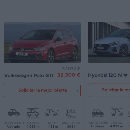
Segunda
mano
Eléctricos
Híbridos
Ofertas
Asistente
37.032 €
32.300 €
Hyundai i20 N
Volkswagen Polo GTI
Foro
de
opiniones
Solicitar la m
Solicitar la mejor oferta
Guías
de
compra
CARROCERÍA
LARGO
CARROCERÍA
LARGO
ALTO
MALETERO
Utilitario
4.075 m
Utilitario
4.053 m
1.431 m
305 l
Comparador