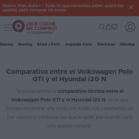
Nuevo Plan Auto+ | Todo lo que necesitas saber sobre las
ayudas para comprar un coche
Toggle navigation
Iniciar
sesión
Nuevos
Renting
Stock / Km0
Segunda mano
Eléctricos
Híbridos
Inicio
Comparativa entre el Volkswagen Polo
Coches
GTI y el Hyundai i20 N
nuevos
Te presentamos la
comparativa técnica entre el
Renting
Volkswagen Polo GTI y el Hyundai i20 N
, en la que
Suscripción
puedes encontrar una tabla con todas sus características
por versión y comparar las que te estés planteando para
Stock
una posible compra.
KM
0