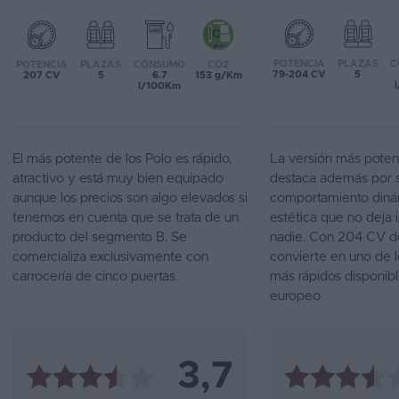
Favoritos
POTENCIA
PLAZAS
C
POTENCIA
PLAZAS
CONSUMO
CO2
Concesionarios
79-204 CV
5
207 CV
5
6.7
153 g/Km
l/100Km
Vender
coche
El más potente de los Polo es rápido,
La versión más poten
Blog
atractivo y está muy bien equipado
destaca además por 
aunque los precios son algo elevados si
comportamiento diná
Ventas
tenemos en cuenta que se trata de un
estética que no deja 
de
producto del segmento B. Se
nadie. Con 204 CV d
coches
comercializa exclusivamente con
convierte en uno de l
2026
carrocería de cinco puertas.
más rápidos disponib
europeo
3,7