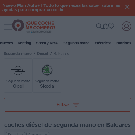
Nuevo Plan Auto+ | Todo lo que necesitas saber sobre las
ayudas para comprar un coche
Toggle navigation
Iniciar
sesión
Nuevos
Renting
Stock / Km0
Segunda mano
Eléctricos
Híbridos
Segunda mano
/
Diésel
/
Baleares
Inicio
Coches
nuevos
Segunda mano
Segunda mano
Opel
Skoda
Renting
Tu presupuesto
Suscripción
Filtrar
Stock
coches diésel de segunda mano en Baleares
KM
0