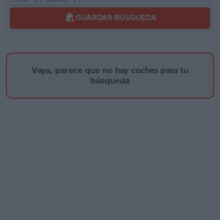
Diesel
Baleares
Kilómetros
Segunda
GUARDAR BÚSQUEDA
mano
Eléctricos
Marca y modelo
Híbridos
Vaya, parece que no hay coches para tu
búsqueda
Ofertas
Asistente
Foro
Año de fabricación
de
opiniones
Guías
de
Provincia
compra
Comparador