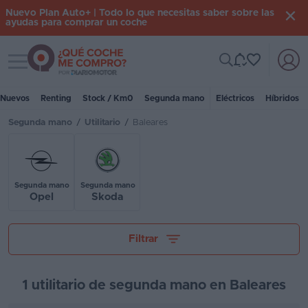
Nuevo Plan Auto+ | Todo lo que necesitas saber sobre las
ayudas para comprar un coche
Toggle navigation
Iniciar
sesión
Nuevos
Renting
Stock / Km0
Segunda mano
Eléctricos
Híbridos
Segunda mano
/
Utilitario
/
Baleares
Inicio
Coches
nuevos
Segunda mano
Segunda mano
Opel
Skoda
Renting
Tu presupuesto
Suscripción
Filtrar
Stock
KM
1 utilitario de segunda mano en Baleares
0