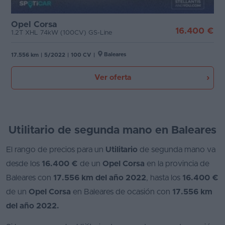
Favoritos
Motor
Opel Corsa
16.400 €
1.2T XHL 74kW (100CV) GS-Line
Concesionarios
Tecnología de hibridación
Baleares
17.556 km
|
5/2022
|
100 CV
|
Vender
coche
Etiqueta medioambiental
Ver oferta
Blog
Cambio
Ventas
de
Utilitario de segunda mano en Baleares
Puertas
coches
El rango de precios para un
Utilitario
de segunda mano va
2026
Carrocería
1
desde los
16.400 €
de un
Opel Corsa
en la provincia de
Baleares con
17.556 km del año 2022
, hasta los
16.400 €
Plazas
de un
Opel Corsa
en Baleares de ocasión con
17.556 km
del año 2022.
Potencia