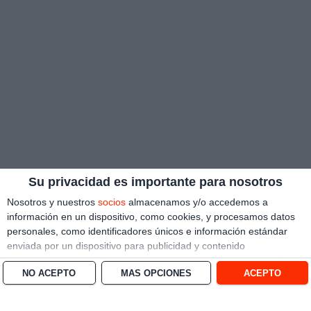
Su privacidad es importante para nosotros
Nosotros y nuestros
socios
almacenamos y/o accedemos a
información en un dispositivo, como cookies, y procesamos datos
personales, como identificadores únicos e información estándar
enviada por un dispositivo para publicidad y contenido
personalizado, medición de publicidad y contenido, investigación
NO ACEPTO
MÁS OPCIONES
ACEPTO
de audiencia y desarrollo de servicios.
Con su permiso, nosotros y
nuestros socios podemos utilizar datos de localización geográfica
precisa e identificación mediante las características de dispositivos.