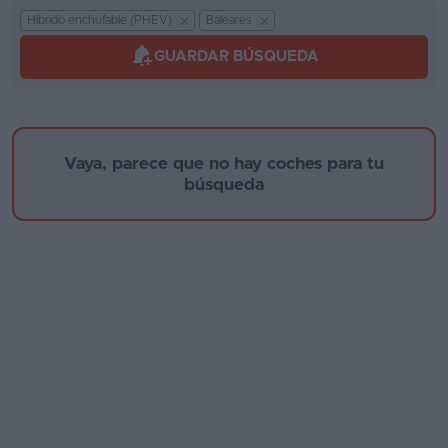
Kilómetros
Híbrido enchufable (PHEV)
Baleares
Segunda
mano
GUARDAR BÚSQUEDA
Eléctricos
Marca y modelo
Híbridos
Vaya, parece que no hay coches para tu
Ofertas
búsqueda
Asistente
Foro
Año de fabricación
de
opiniones
Guías
de
Provincia
compra
Comparador