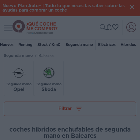
Nuevo Plan Auto+ | Todo lo que necesitas saber sobre las
ayudas para comprar un coche
Toggle navigation
Iniciar
sesión
Nuevos
Renting
Stock / Km0
Segunda mano
Eléctricos
Híbridos
Segunda mano
/
Baleares
Inicio
Coches
nuevos
Segunda mano
Segunda mano
Opel
Skoda
Renting
Tu presupuesto
Suscripción
Filtrar
Stock
KM
coches híbridos enchufables de segunda
mano en Baleares
0