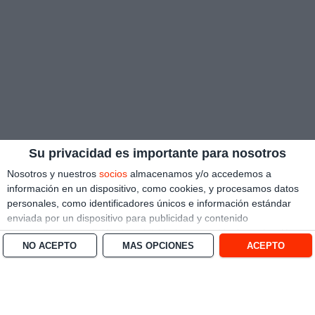
Su privacidad es importante para nosotros
Nosotros y nuestros
socios
almacenamos y/o accedemos a
información en un dispositivo, como cookies, y procesamos datos
personales, como identificadores únicos e información estándar
enviada por un dispositivo para publicidad y contenido
personalizado, medición de publicidad y contenido, investigación
NO ACEPTO
MÁS OPCIONES
ACEPTO
de audiencia y desarrollo de servicios.
Con su permiso, nosotros y
nuestros socios podemos utilizar datos de localización geográfica
precisa e identificación mediante las características de dispositivos.
Puede hacer clic para otorgarnos su consentimiento a nosotros y a
nuestros 1538 socios para que llevemos a cabo el procesamiento