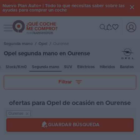
Nuevo Plan Auto+ | Todo lo que necesitas saber sobre las
ayudas para comprar un coche
Toggle navigation
Iniciar
sesión
Segunda mano
/
Opel
/
Ourense
Opel segunda mano en Ourense
Inicio
g
Stock/Km0
Segunda mano
SUV
Eléctricos
Híbridos
Baratos
Coches
Tu presupuesto
Filtrar
nuevos
Renting
ofertas para Opel de ocasión en Ourense
Suscripción
Ourense
Kilómetros
Stock
GUARDAR BÚSQUEDA
KM
0