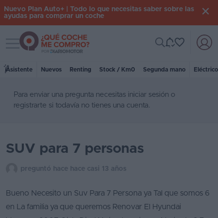
Nuevo Plan Auto+ | Todo lo que necesitas saber sobre las
ayudas para comprar un coche
Toggle navigation
Iniciar
sesión
Asistente
Nuevos
Renting
Stock / Km0
Segunda mano
Eléctric
Para enviar una pregunta necesitas
iniciar sesión
o
Inicio
registrarte
si todavía no tienes una cuenta.
Coches
nuevos
SUV para 7 personas
Renting
Suscripción
preguntó hace hace casi 13 años
Stock
Bueno Necesito un Suv Para 7 Persona ya Tal que somos 6
KM
en La familia ya que queremos Renovar El Hyundai
0