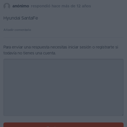
anónimo
respondió hace más de 12 años
Favoritos
Hyundai SantaFe
Concesionarios
Añadir comentario
Vender
coche
Para enviar una respuesta necesitas
iniciar sesión
o
registrarte
si
Blog
todavía no tienes una cuenta.
Ventas
de
coches
2026