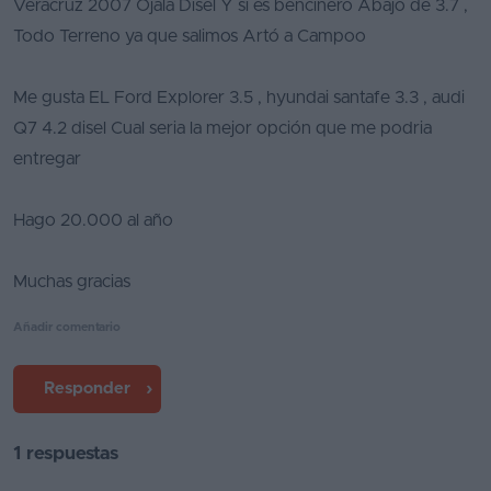
Veracruz 2007 Ojala Disel Y si es bencinero Abajo de 3.7 ,
Segunda
Todo Terreno ya que salimos Artó a Campoo
mano
Me gusta EL Ford Explorer 3.5 , hyundai santafe 3.3 , audi
Eléctricos
Q7 4.2 disel Cual seria la mejor opción que me podria
Híbridos
entregar
Ofertas
Hago 20.000 al año
Asistente
Muchas gracias
Foro
de
Añadir comentario
opiniones
Guías
Responder
de
compra
1 respuestas
Comparador