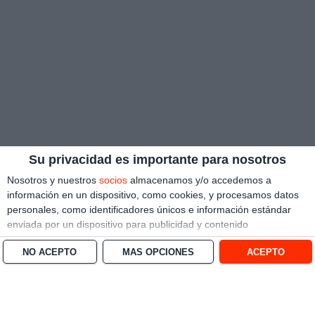
Su privacidad es importante para nosotros
Nosotros y nuestros
socios
almacenamos y/o accedemos a
información en un dispositivo, como cookies, y procesamos datos
personales, como identificadores únicos e información estándar
enviada por un dispositivo para publicidad y contenido
personalizado, medición de publicidad y contenido, investigación
NO ACEPTO
MÁS OPCIONES
ACEPTO
de audiencia y desarrollo de servicios.
Con su permiso, nosotros y
nuestros socios podemos utilizar datos de localización geográfica
precisa e identificación mediante las características de dispositivos.
Puede hacer clic para otorgarnos su consentimiento a nosotros y a
nuestros 1538 socios para que llevemos a cabo el procesamiento