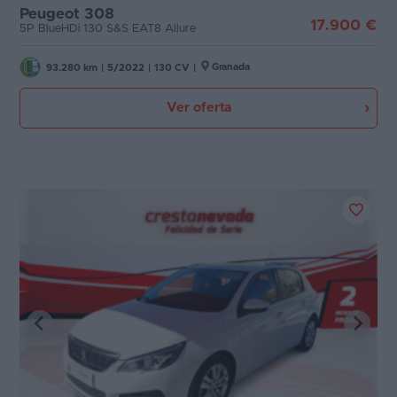
Peugeot 308
17.900 €
5P BlueHDi 130 S&S EAT8 Allure
Favoritos
Puertas
Concesionarios
Granada
93.280 km
|
5/2022
|
130 CV
|
Carrocería
Vender
Ver oferta
coche
Plazas
Blog
Potencia
Ventas
de
coches
2026