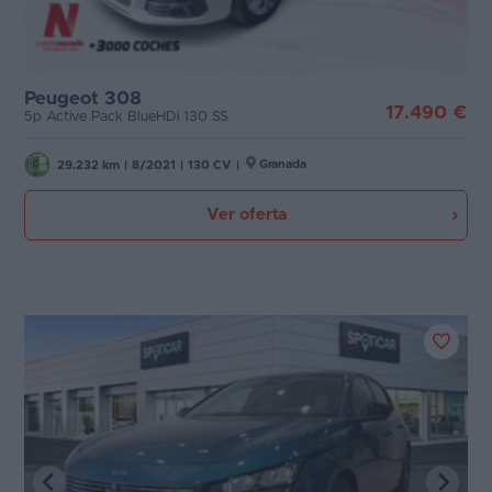
Peugeot 308
17.490 €
5p Active Pack BlueHDi 130 SS
Granada
29.232 km
|
8/2021
|
130 CV
|
Ver oferta