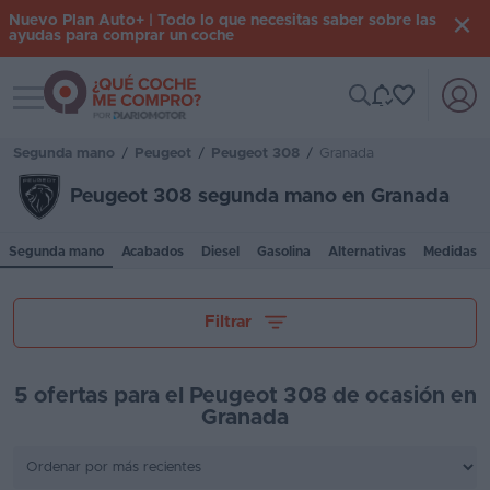
Nuevo Plan Auto+ | Todo lo que necesitas saber sobre las
ayudas para comprar un coche
Toggle navigation
Iniciar
sesión
Segunda mano
/
Peugeot
/
Peugeot 308
/
Granada
Peugeot 308 segunda mano en Granada
Inicio
Segunda mano
Acabados
Diesel
Gasolina
Alternativas
Medidas
Coches
nuevos
Tu presupuesto
Filtrar
Renting
Suscripción
5 ofertas para el Peugeot 308 de ocasión en
Granada
Stock
Kilómetros
KM
0