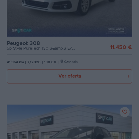
Peugeot 308
11.450 €
5p Style PureTech 130 S&amp;S EAT8
Granada
41.964 km
|
7/2020
|
130 CV
|
Ver oferta