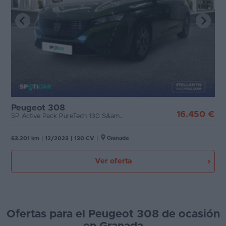
Peugeot 308
16.450 €
5P Active Pack PureTech 130 S&amp;S MAN
Granada
63.201 km
|
12/2023
|
130 CV
|
Ver oferta
Ofertas para el Peugeot 308 de ocasión