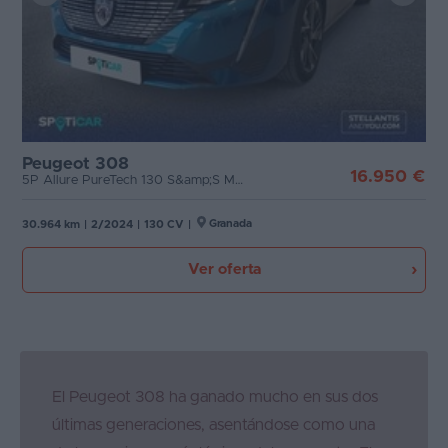
Peugeot 308
16.950 €
5P Allure PureTech 130 S&amp;S MAN
Granada
30.964 km
|
2/2024
|
130 CV
|
Ver oferta
El Peugeot 308 ha ganado mucho en sus dos
últimas generaciones, asentándose como una