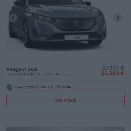
27.390 €
Peugeot 308
26.390 €
5P Allure Hybrid MHEV 145 e-DCS6
Sevilla
0 km
|
9/2026
|
145 CV
|
Ver oferta