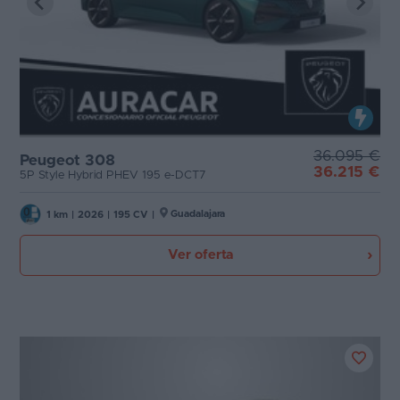
36.095 €
Peugeot 308
36.215 €
5P Style Hybrid PHEV 195 e-DCT7
Guadalajara
1 km
|
2026
|
195 CV
|
Ver oferta