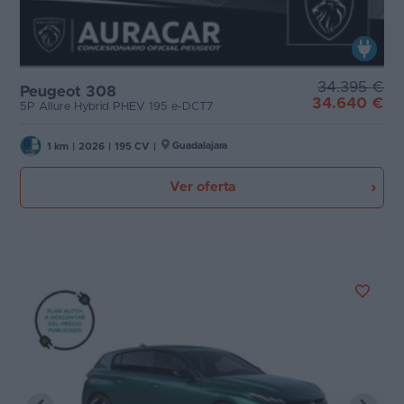
34.395 €
Peugeot 308
34.640 €
5P Allure Hybrid PHEV 195 e-DCT7
Guadalajara
1 km
|
2026
|
195 CV
|
Ver oferta