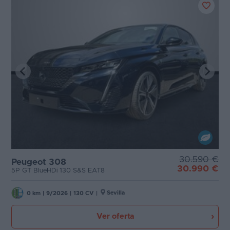
30.590 €
Peugeot 308
30.990 €
5P GT BlueHDi 130 S&S EAT8
Sevilla
0 km
|
9/2026
|
130 CV
|
Ver oferta