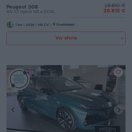
28.810 €
Peugeot 308
28.815 €
SW GT Hybrid 145 e-DCS6
Guadalajara
1 km
|
2026
|
145 CV
|
Ver oferta