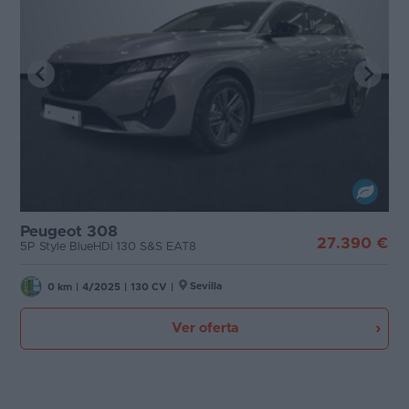
Peugeot 308
27.390 €
5P Style BlueHDi 130 S&S EAT8
Sevilla
0 km
|
4/2025
|
130 CV
|
Ver oferta