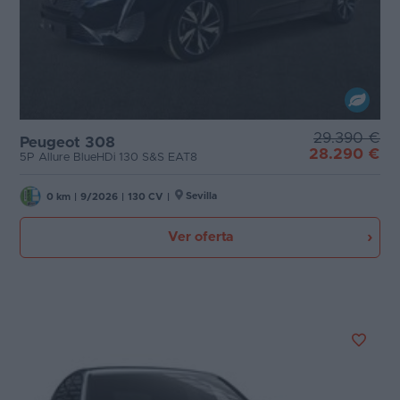
29.390 €
Peugeot 308
28.290 €
5P Allure BlueHDi 130 S&S EAT8
Sevilla
0 km
|
9/2026
|
130 CV
|
Ver oferta