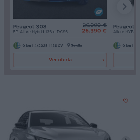
26.090 €
Peugeot 308
Peugeot 
26.390 €
5P Allure Hybrid 136 e-DCS6
Allure HYBRI
Sevilla
0 km
|
4/2025
|
136 CV
|
0 km
|
4/
Ver oferta