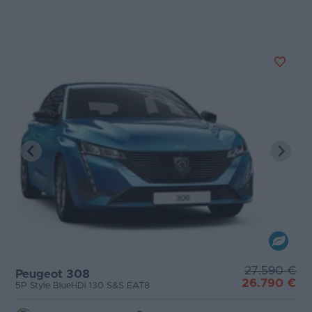
27.590 €
Peugeot 308
26.790 €
5P Style BlueHDi 130 S&S EAT8