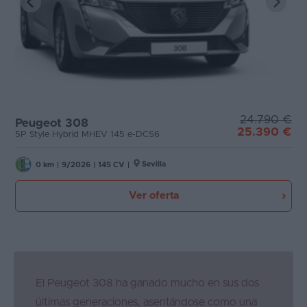
24.790 €
Peugeot 308
25.390 €
5P Style Hybrid MHEV 145 e-DCS6
Sevilla
0 km
|
9/2026
|
145 CV
|
Ver oferta
El Peugeot 308 ha ganado mucho en sus dos
últimas generaciones, asentándose como una