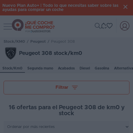
Nuevo Plan Auto+ | Todo lo que necesitas saber sobre las
ayudas para comprar un coche
Toggle navigation
Iniciar
sesión
Stock/KM0
/
Peugeot
/
Peugeot 308
Peugeot 308 stock/km0
Inicio
Stock/Km0
Segunda mano
Acabados
Diesel
Gasolina
Alternativ
Coches
nuevos
Tu presupuesto
Filtrar
Renting
Suscripción
16 ofertas para el Peugeot 308 de km0 y
stock
Stock
Provincia
KM
0