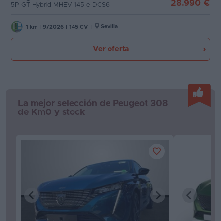
28.990 €
5P GT Hybrid MHEV 145 e-DCS6
Favoritos
Sevilla
1 km
|
9/2026
|
145 CV
|
Concesionarios
Ver oferta
Vender
coche
Blog
La mejor selección de Peugeot 308
Ventas
de Km0 y stock
de
coches
2026