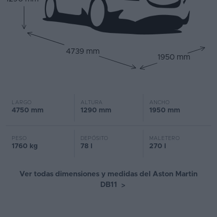
4739 mm
1950 mm
LARGO
ALTURA
ANCHO
4750 mm
1290 mm
1950 mm
PESO
DEPÓSITO
MALETERO
1760 kg
78 l
270 l
Ver todas dimensiones y medidas del Aston Martin
DB11
>