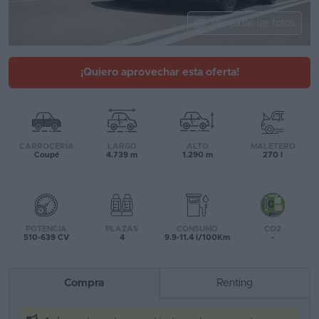
Segunda
Ver todas las fotos
mano
Eléctricos
¡Quiero aprovechar esta oferta!
Híbridos
Ofertas
CARROCERÍA
LARGO
ALTO
MALETERO
Asistente
Coupé
4.739 m
1.290 m
270 l
Foro
de
opiniones
POTENCIA
PLAZAS
CONSUMO
CO2
510-639 CV
4
9.9-11.4 l/100Km
-
Guías
de
Compra
Renting
compra
Comparador