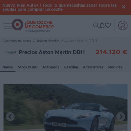
Nuevo Plan Auto+ | Todo lo que necesitas saber sobre las
ayudas para comprar un coche
Toggle navigation
Iniciar
sesión
Coches nuevos
/
Aston Martin
/
Aston Martin DB11
214.120 €
Precios Aston Martin DB11
Inicio
Nuevo
Stock/Km0
Acabados
Gasolina
Alternativas
Medidas
Coches
nuevos
Renting
Suscripción
Stock
KM
0