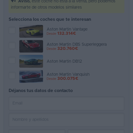
Aviso,
este coche no está a la venta, pero podemos
informarte de otros modelos similares
Favoritos
Selecciona los coches que te interesan
Concesionarios
Aston Martin Vantage
132.314€
Desde
Vender
coche
Aston Martin DBS Superleggera
320.760€
Desde
Blog
Aston Martin DB12
Ventas
de
Aston Martin Vanquish
300.075€
Desde
coches
2026
Déjanos tus datos de contacto