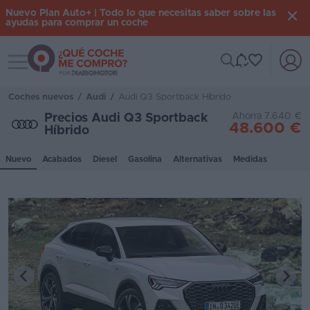
Nuevo Plan Auto+ | Todo lo que necesitas saber sobre las
ayudas para comprar un coche
Toggle navigation
Iniciar
sesión
Coches nuevos
/
Audi
/
Audi Q3 Sportback Híbrido
Ahorra 7.640 €
Precios Audi Q3 Sportback
48.600 €
Híbrido
Inicio
Nuevo
Acabados
Diesel
Gasolina
Alternativas
Medidas
Coches
nuevos
Renting
Suscripción
Stock
KM
0