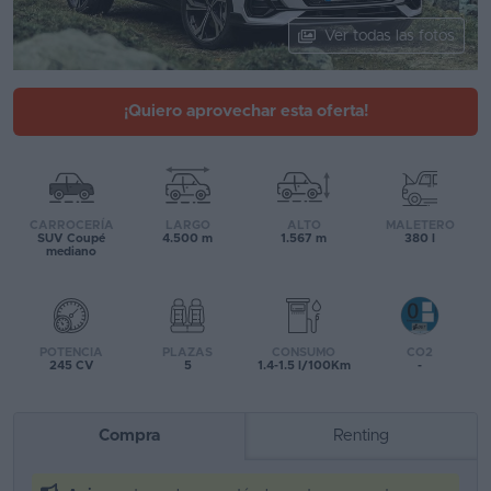
Segunda
Ver todas las fotos
mano
Eléctricos
¡Quiero aprovechar esta oferta!
Híbridos
Ofertas
CARROCERÍA
LARGO
ALTO
MALETERO
Asistente
SUV Coupé
4.500 m
1.567 m
380 l
mediano
Foro
de
opiniones
POTENCIA
PLAZAS
CONSUMO
CO2
245 CV
5
1.4-1.5 l/100Km
-
Guías
de
Compra
Renting
compra
Comparador