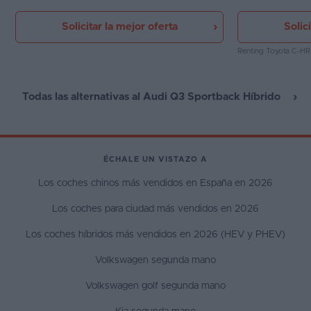
ya de sobra conocida dentro del Grupo
en esta segunda 
Volkswagen.
está entre sus f
Solicitar la mejor oferta
Solic
posibilidades de
la cabeza de su 
elegir la tracció
Renting Toyota C-HR 
CV.
Todas las alternativas al Audi Q3 Sportback Híbrido
ÉCHALE UN VISTAZO A
Los coches chinos más vendidos en España en 2026
Los coches para ciudad más vendidos en 2026
Los coches híbridos más vendidos en 2026 (HEV y PHEV)
Volkswagen segunda mano
Volkswagen golf segunda mano