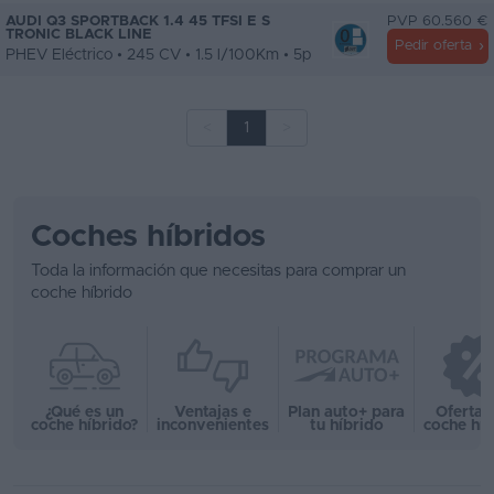
AUDI Q3 SPORTBACK 1.4 45 TFSI E S
PVP 60.560 €
TRONIC BLACK LINE
Pedir oferta
PHEV Eléctrico • 245 CV • 1.5 l/100Km • 5p
<
1
>
Coches híbridos
Toda la información que necesitas para comprar un
coche híbrido
¿Qué es un
Ventajas e
Plan auto+ para
Ofertas
coche híbrido?
inconvenientes
tu híbrido
coche híb