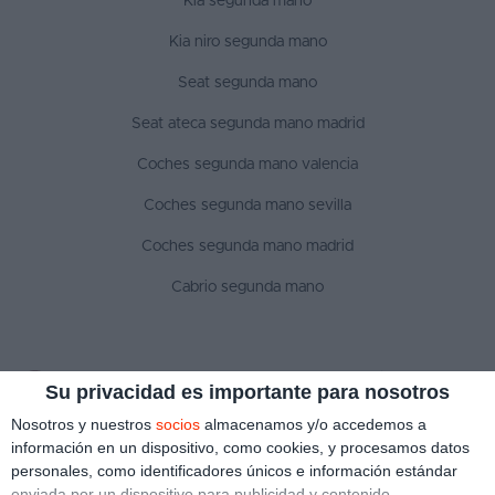
Kia segunda mano
Kia niro segunda mano
Seat segunda mano
Seat ateca segunda mano madrid
Coches segunda mano valencia
Coches segunda mano sevilla
Coches segunda mano madrid
Cabrio segunda mano
SÍGUENOS
Su privacidad es importante para nosotros
Nosotros y nuestros
socios
almacenamos y/o accedemos a
información en un dispositivo, como cookies, y procesamos datos
personales, como identificadores únicos e información estándar
Aviso legal
Política de privacidad
Política de cookies
enviada por un dispositivo para publicidad y contenido