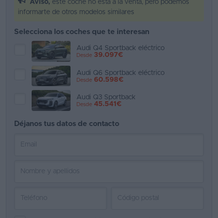
Aviso,
este coche no está a la venta, pero podemos
informarte de otros modelos similares
Favoritos
Selecciona los coches que te interesan
Concesionarios
Audi Q4 Sportback eléctrico
39.097€
Desde
Vender
coche
Audi Q6 Sportback eléctrico
60.598€
Desde
Blog
Audi Q3 Sportback
45.541€
Desde
Ventas
de
Déjanos tus datos de contacto
coches
2026