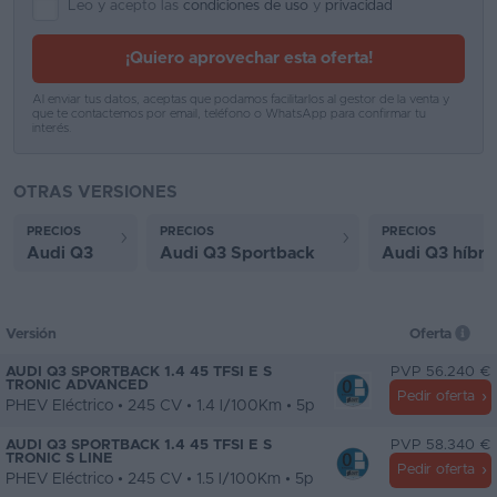
Leo y acepto las
condiciones de uso
y
privacidad
¡Quiero aprovechar esta oferta!
Al enviar tus datos, aceptas que podamos facilitarlos al gestor de la venta y
que te contactemos por email, teléfono o WhatsApp para confirmar tu
interés.
OTRAS VERSIONES
PRECIOS
PRECIOS
PRECIOS
Audi Q3
Audi Q3 Sportback
Audi Q3 híbri
Versión
Oferta
AUDI Q3 SPORTBACK 1.4 45 TFSI E S
PVP 56.240 €
TRONIC ADVANCED
Pedir oferta
PHEV Eléctrico • 245 CV • 1.4 l/100Km • 5p
AUDI Q3 SPORTBACK 1.4 45 TFSI E S
PVP 58.340 €
TRONIC S LINE
Pedir oferta
PHEV Eléctrico • 245 CV • 1.5 l/100Km • 5p