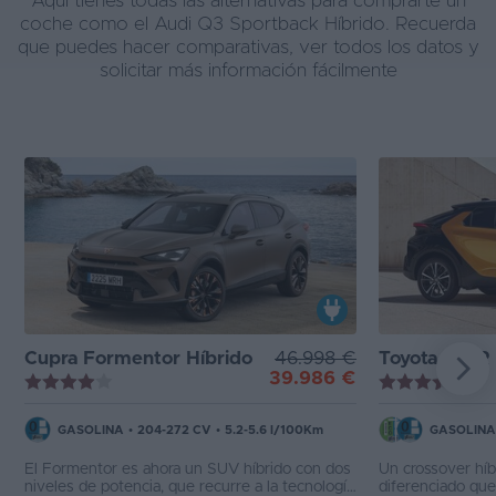
Aquí tienes todas las alternativas para comprarte un
coche como el Audi Q3 Sportback Híbrido. Recuerda
que puedes hacer comparativas, ver todos los datos y
solicitar más información fácilmente
Cupra Formentor Híbrido
46.998 €
Toyota C-HR 
39.986 €
GASOLINA
•
204-272 CV
•
5.2-5.6 l/100Km
GASOLINA
El Formentor es ahora un SUV híbrido con dos
Un crossover híb
niveles de potencia, que recurre a la tecnología
diferenciado que