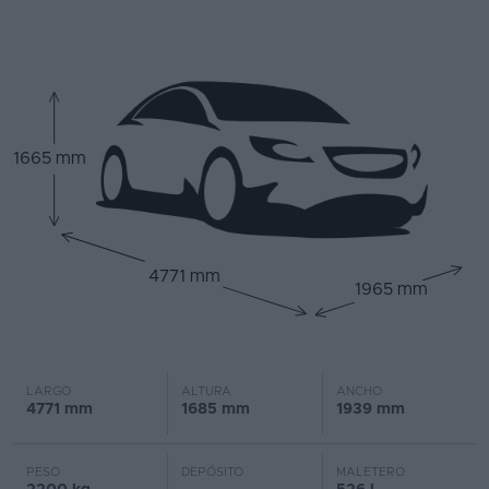
1665 mm
4771 mm
1965 mm
LARGO
ALTURA
ANCHO
4771 mm
1685 mm
1939 mm
PESO
DEPÓSITO
MALETERO