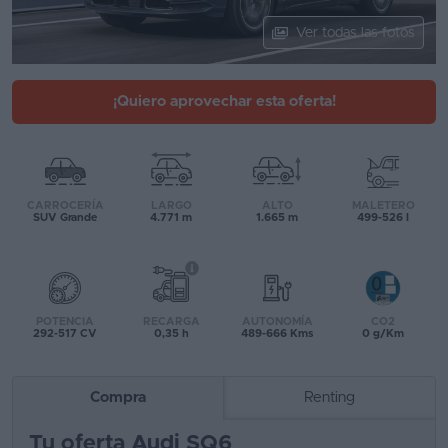
Segunda
Ver todas las fotos
mano
Eléctricos
¡Quiero aprovechar esta oferta!
Híbridos
Ofertas
CARROCERÍA
LARGO
ALTO
MALETERO
Asistente
SUV Grande
4.771 m
1.665 m
499-526 l
Foro
de
opiniones
POTENCIA
RECARGA
AUTONOMÍA
CO2
292-517 CV
0,35 h
489-666 Kms
0 g/Km
Guías
de
Compra
Renting
compra
Tu oferta Audi SQ6
Comparador