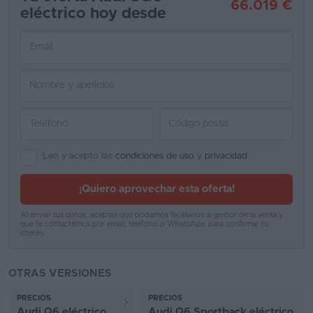
66.019 €
eléctrico hoy desde
Favoritos
Concesionarios
Vender
coche
Blog
Ventas
Leo y acepto las
condiciones de uso
y
privacidad
de
¡Quiero aprovechar esta oferta!
coches
2026
Al enviar tus datos, aceptas que podamos facilitarlos al gestor de la venta y
que te contactemos por email, teléfono o WhatsApp para confirmar tu
interés.
OTRAS VERSIONES
PRECIOS
PRECIOS
Audi Q6 eléctrico
Audi Q6 Sportback eléctrico