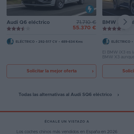
Audi Q6 eléctrico
71.710 €
BMW iX3 elé
55.370 €
ELÉCTRICO
•
292-517 CV
•
489-634 Kms
ELÉCTRICO
•
El BMW iX3 es la
BMW X3 aunque 
evoluciona con 
gran opción den
Solicitar la mejor oferta
Solic
medios eléctrico
etiqueta CERO d
Todas las alternativas al Audi SQ6 eléctrico
ÉCHALE UN VISTAZO A
Los coches chinos más vendidos en España en 2026