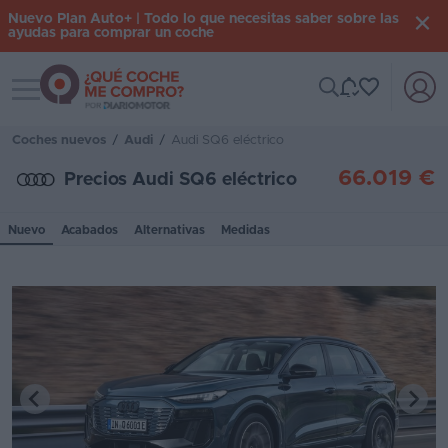
Nuevo Plan Auto+ | Todo lo que necesitas saber sobre las
ayudas para comprar un coche
Toggle navigation
Iniciar
sesión
Coches nuevos
/
Audi
/
Audi SQ6 eléctrico
66.019 €
Precios Audi SQ6 eléctrico
Inicio
Nuevo
Acabados
Alternativas
Medidas
Coches
nuevos
Renting
Suscripción
Stock
KM
0