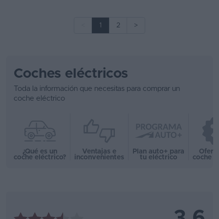
<
1
2
>
Coches eléctricos
Toda la información que necesitas para comprar un
coche eléctrico
¿Qué es un
Ventajas e
Plan auto+ para
Ofert
coche eléctrico?
inconvenientes
tu eléctrico
coche e
3,6