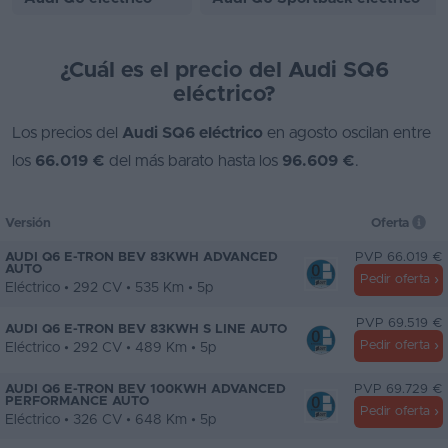
¿Cuál es el precio del Audi SQ6
eléctrico?
Los precios del
Audi SQ6 eléctrico
en agosto oscilan entre
los
66.019 €
del más barato hasta los
96.609 €
.
Versión
Oferta
AUDI Q6 E-TRON BEV 83KWH ADVANCED
PVP 66.019 €
AUTO
Pedir oferta
Eléctrico • 292 CV • 535 Km • 5p
PVP 69.519 €
AUDI Q6 E-TRON BEV 83KWH S LINE AUTO
Pedir oferta
Eléctrico • 292 CV • 489 Km • 5p
AUDI Q6 E-TRON BEV 100KWH ADVANCED
PVP 69.729 €
PERFORMANCE AUTO
Pedir oferta
Eléctrico • 326 CV • 648 Km • 5p