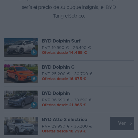
sería el precio de su buque insignia, el BYD
Segunda
Tang eléctrico.
mano
Eléctricos
BYD Dolphin Surf
Híbridos
PVP 19.990 € - 26.490 €
Ofertas desde
14.455 €
Ofertas
BYD Dolphin G
Asistente
PVP 25.200 € - 30.700 €
Ofertas desde
16.675 €
Foro
de
BYD Dolphin
opiniones
PVP 36.690 € - 38.690 €
Ofertas desde
21.865 €
Guías
de
BYD Atto 2 eléctrico
Ver
compra
PVP 29.990 € - 36.200 €
Ofertas desde
18.739 €
Comparador