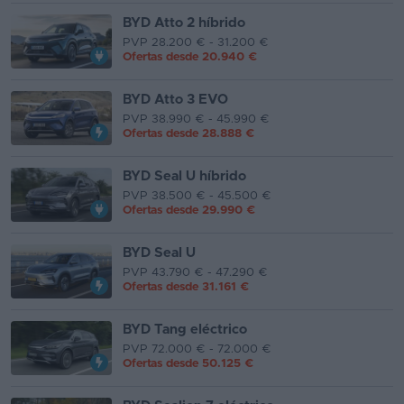
BYD Atto 2 híbrido
Favoritos
PVP 28.200 € - 31.200 €
Ofertas desde
20.940 €
Concesionarios
BYD Atto 3 EVO
Vender
PVP 38.990 € - 45.990 €
coche
Ofertas desde
28.888 €
Blog
BYD Seal U híbrido
PVP 38.500 € - 45.500 €
Ventas
Ofertas desde
29.990 €
de
coches
BYD Seal U
2026
PVP 43.790 € - 47.290 €
Ofertas desde
31.161 €
BYD Tang eléctrico
PVP 72.000 € - 72.000 €
Ofertas desde
50.125 €