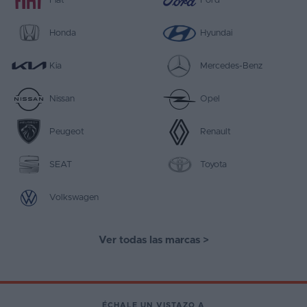
Fiat
Ford
Honda
Hyundai
Kia
Mercedes-Benz
Nissan
Opel
Peugeot
Renault
SEAT
Toyota
Volkswagen
Ver todas las marcas
>
ÉCHALE UN VISTAZO A