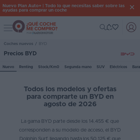
Nuevo Plan Auto+ | Todo lo que necesitas saber sobre las
ayudas para comprar un coche
Toggle navigation
Iniciar
sesión
Coches nuevos
/
BYD
Precios BYD
Inicio
Nuevo
Renting
Stock/Km0
Segunda mano
SUV
Eléctricos
Bar
Coches
nuevos
Todos los modelos y ofertas
Renting
para comprarte un BYD en
agosto de 2026
Suscripción
Stock
La gama BYD parte desde los 14.455 € que
KM
corresponden a su modelo de acceso, el BYD
0
Dolphin Surf, llegando hasta los 50.125 € que