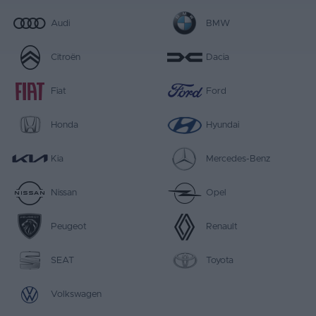
Audi
BMW
Citroën
Dacia
Fiat
Ford
Honda
Hyundai
Kia
Mercedes-Benz
Nissan
Opel
Peugeot
Renault
SEAT
Toyota
Volkswagen