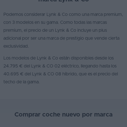
Favoritos
Podemos considerar Lynk & Co como una marca premium,
Concesionarios
con 3 modelos en su gama. Como todas las marcas
premium, el precio de un Lynk & Co incluye un plus
Vender
adicional por ser una marca de prestigio que vende cierta
coche
exclusividad.
Blog
Los modelos de Lynk & Co están disponibles desde los
Ventas
24.795 € del Lynk & CO 02 eléctrico, llegando hasta los
de
40.695 € del Lynk & CO 08 híbrido, que es el precio del
coches
techo de la gama.
2026
Comprar coche nuevo por marca