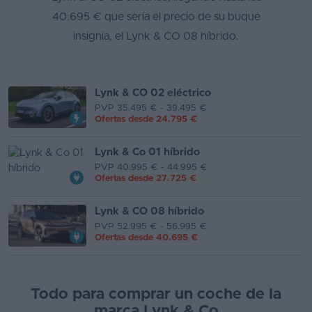
40.695 € que sería el precio de su buque
Segunda
insignia, el Lynk & CO 08 híbrido.
mano
Eléctricos
Lynk & CO 02 eléctrico
Híbridos
PVP 35.495 € - 39.495 €
Ofertas desde
24.795 €
Ofertas
Lynk & Co 01 híbrido
Asistente
PVP 40.995 € - 44.995 €
Ofertas desde
27.725 €
Foro
de
Lynk & CO 08 híbrido
opiniones
PVP 52.995 € - 56.995 €
Ofertas desde
40.695 €
Guías
de
compra
Todo para comprar un coche de la
Comparador
marca Lynk & Co