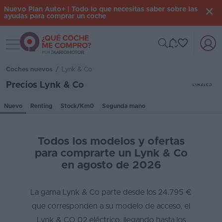
Nuevo Plan Auto+ | Todo lo que necesitas saber sobre las
ayudas para comprar un coche
Toggle navigation
Iniciar
sesión
Coches nuevos
/
Lynk & Co
Precios Lynk & Co
Inicio
Nuevo
Renting
Stock/Km0
Segunda mano
Coches
nuevos
Todos los modelos y ofertas
Renting
para comprarte un Lynk & Co
en agosto de 2026
Suscripción
Stock
La gama Lynk & Co parte desde los 24.795 €
KM
que corresponden a su modelo de acceso, el
0
Lynk & CO 02 eléctrico, llegando hasta los