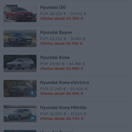
Hyundai i30
Favoritos
PVP 28.322 € - 34.012 €
Ofertas desde
23.350 €
Concesionarios
Hyundai Bayon
Vender
PVP 23.252 € - 31.412 €
coche
Ofertas desde
18.760 €
Blog
Hyundai Kona
PVP 29.161 € - 44.786 €
Ventas
Ofertas desde
22.990 €
de
coches
Hyundai Kona eléctrico
2026
PVP 37.345 € - 50.300 €
Ofertas desde
25.590 €
Hyundai Kona Híbrido
PVP 32.935 € - 41.635 €
Ofertas desde
26.740 €