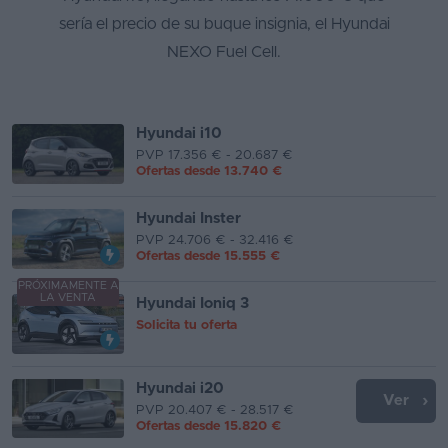
sería el precio de su buque insignia, el Hyundai
Segunda
NEXO Fuel Cell.
mano
Eléctricos
Hyundai i10
Híbridos
PVP 17.356 € - 20.687 €
Ofertas desde
13.740 €
Ofertas
Hyundai Inster
Asistente
PVP 24.706 € - 32.416 €
Ofertas desde
15.555 €
Foro
de
PRÓXIMAMENTE A
LA VENTA
Hyundai Ioniq 3
opiniones
Solicita tu oferta
Guías
de
Hyundai i20
Ver
compra
PVP 20.407 € - 28.517 €
Ofertas desde
15.820 €
Comparador