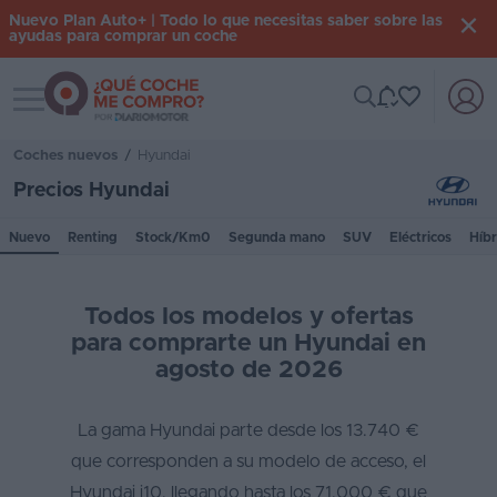
Nuevo Plan Auto+ | Todo lo que necesitas saber sobre las
ayudas para comprar un coche
Toggle navigation
Iniciar
sesión
Coches nuevos
/
Hyundai
Precios Hyundai
Inicio
Nuevo
Renting
Stock/Km0
Segunda mano
SUV
Eléctricos
Híbr
Coches
nuevos
Todos los modelos y ofertas
Renting
para comprarte un Hyundai en
agosto de 2026
Suscripción
Stock
La gama Hyundai parte desde los 13.740 €
KM
que corresponden a su modelo de acceso, el
0
Hyundai i10, llegando hasta los 71.000 € que