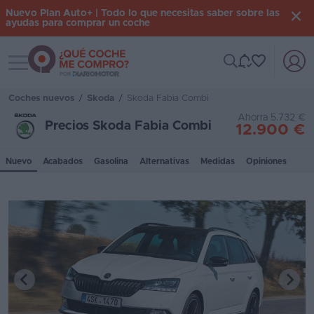
Nuevo Plan Auto+ | Todo lo que necesitas saber sobre las
ayudas para comprar un coche
Toggle navigation
Iniciar
sesión
Coches nuevos
/
Skoda
/
Skoda Fabia Combi
Ahorra 5.732 €
Precios Skoda Fabia Combi
12.900 €
Inicio
Nuevo
Acabados
Gasolina
Alternativas
Medidas
Opiniones
Coches
nuevos
Renting
Suscripción
Stock
KM
0