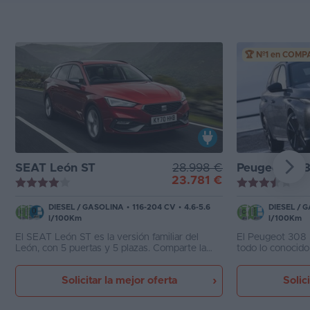
🏆 Nº1 en COM
SEAT León ST
28.998 €
Peugeot 30
23.781 €
DIESEL
/
GASOLINA
•
116-204 CV
•
4.6-5.6
DIESEL
/
G
l/100Km
l/100Km
El SEAT León ST es la versión familiar del
El Peugeot 308 
León, con 5 puertas y 5 plazas. Comparte la
todo lo conocid
excelente plataforma MQB y muchas
por diseño y cal
mecánicas con el VW Golf, Audi A3 y otros
alternativas co
Solicitar la mejor oferta
Solic
modelos del grupo, por lo que es un coche
ganando a los cl
técnicamente muy atractivo. Su colosal
maletero de 587 litros, redondea un producto