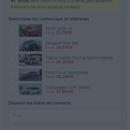
Aviso,
este coche no está a la venta, pero podemos
informarte de otros modelos similares
Favoritos
Selecciona los coches que te interesan
Concesionarios
SEAT León ST
23.781€
Desde
Vender
coche
Peugeot 308 SW
24.770€
Desde
Blog
Toyota Corolla Touring Sports Híbrido
26.200€
Desde
Ventas
de
Ford Focus Sportbreak
26.260€
Desde
coches
2026
Volkswagen Golf Variant
27.900€
Desde
Déjanos tus datos de contacto