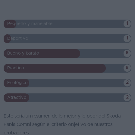
1
Pequeño y manejable
1
Deportivo
6
Bueno y barato
8
Práctico
2
Ecológico
2
Atractivo
Este sería un resumen de lo mejor y lo peor del Skoda
Fabia Combi según el criterio objetivo de nuestros
probadores.