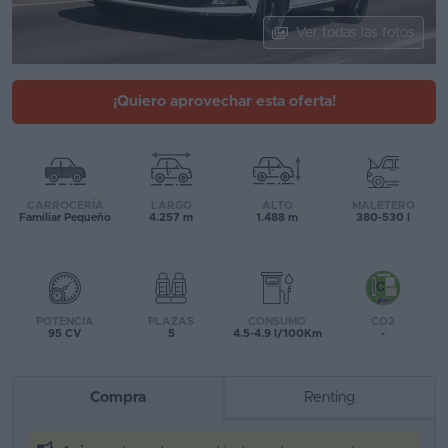
Segunda
Ver todas las fotos
mano
Eléctricos
¡Quiero aprovechar esta oferta!
Híbridos
Ofertas
CARROCERÍA
LARGO
ALTO
MALETERO
Asistente
Familiar Pequeño
4.257 m
1.488 m
380-530 l
Foro
de
opiniones
POTENCIA
PLAZAS
CONSUMO
CO2
95 CV
5
4.5-4.9 l/100Km
-
Guías
de
Compra
Renting
compra
Comparador