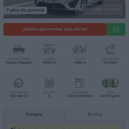
Segunda
Ver todas las fotos
7 años de garantía
mano
Eléctricos
¡Quiero aprovechar esta oferta!
Híbridos
Ofertas
CARROCERÍA
LARGO
ALTO
MALETERO
Asistente
Familiar Pequeño
4.600 m
1.465 m
512-625 l
Foro
de
opiniones
POTENCIA
PLAZAS
CONSUMO
CO2
100-140 CV
5
5.3-5.8 l/100Km
122-131 g/Km
Guías
de
Compra
Renting
compra
Comparador