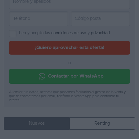
Leo y acepto las
condiciones de uso
y
privacidad
¡Quiero aprovechar esta oferta!
o
Contactar por WhatsApp
Al enviar tus datos, aceptas que podamos facilitarlos al gestor de la venta y
que te contactemos por email, teléfono o WhatsApp para confirmar tu
interés.
Nuevos
Renting