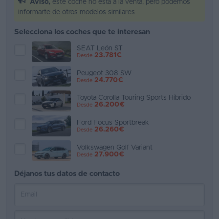
Aviso,
este coche no está a la venta, pero podemos
informarte de otros modelos similares
Favoritos
Selecciona los coches que te interesan
Concesionarios
SEAT León ST
23.781€
Desde
Vender
coche
Peugeot 308 SW
24.770€
Desde
Blog
Toyota Corolla Touring Sports Híbrido
26.200€
Desde
Ventas
de
Ford Focus Sportbreak
26.260€
Desde
coches
2026
Volkswagen Golf Variant
27.900€
Desde
Déjanos tus datos de contacto