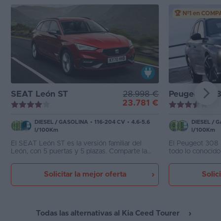
🏆 Nº1 en COM
SEAT León ST
28.998 €
Peugeot 30
23.781 €
DIESEL
/
GASOLINA
•
116-204 CV
•
4.6-5.6
DIESEL
/
G
l/100Km
l/100Km
El SEAT León ST es la versión familiar del
El Peugeot 308 
León, con 5 puertas y 5 plazas. Comparte la
todo lo conocid
excelente plataforma MQB y muchas
por diseño y cal
mecánicas con el VW Golf, Audi A3 y otros
alternativas co
Solicitar la mejor oferta
Solic
modelos del grupo, por lo que es un coche
ganando a los cl
técnicamente muy atractivo. Su colosal
maletero de 587 litros, redondea un producto
muy familiar, disponible con versiones
microhíbridas
Todas las alternativas al Kia Ceed Tourer