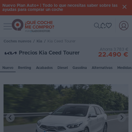
Nuevo Plan Auto+ | Todo lo que necesitas saber sobre las
ayudas para comprar un coche
Toggle navigation
Iniciar
sesión
Coches nuevos
/
Kia
/
Kia Ceed Tourer
Ahorra 3.783 €
Precios Kia Ceed Tourer
22.490 €
Inicio
Nuevo
Renting
Acabados
Diesel
Gasolina
Alternativas
Medidas
Coches
nuevos
Renting
Suscripción
Stock
KM
0