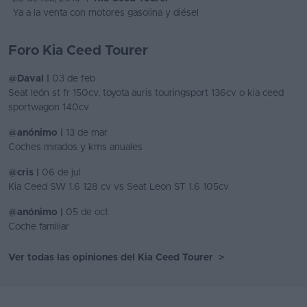
Ya a la venta con motores gasolina y diésel
Foro Kia Ceed Tourer
@Daval |
03 de feb
Seat león st fr 150cv, toyota auris touringsport 136cv o kia ceed
sportwagon 140cv
@anónimo |
13 de mar
Coches mirados y kms anuales
@cris |
06 de jul
Kia Ceed SW 1.6 128 cv vs Seat Leon ST 1.6 105cv
@anónimo |
05 de oct
Coche familiar
Ver todas las opiniones del Kia Ceed Tourer
>