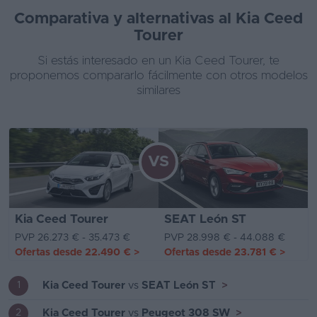
Comparativa y alternativas al Kia Ceed
Tourer
Si estás interesado en un Kia Ceed Tourer, te
proponemos compararlo fácilmente con otros modelos
similares
VS
Kia Ceed Tourer
SEAT León ST
PVP 26.273 € - 35.473 €
PVP 28.998 € - 44.088 €
Ofertas desde
22.490 €
>
Ofertas desde
23.781 €
>
Kia Ceed Tourer
vs
SEAT León ST
>
1
Kia Ceed Tourer
vs
Peugeot 308 SW
>
2