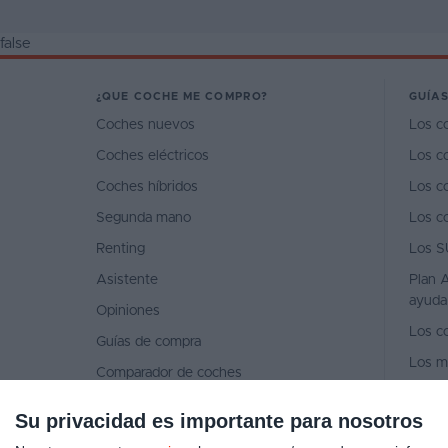
false
¿QUE COCHE ME COMPRO?
GUÍAS
Coches nuevos
Los c
Coches eléctricos
Los c
Coches híbridos
Los c
Segunda mano
Los c
Renting
Los S
Asistente
Plan A
ayuda
Opiniones
Los c
Guías de compra
Los m
Comparador de coches
Los m
Concesionarios
Su privacidad es importante para nosotros
Los m
Ventas de coches 2026