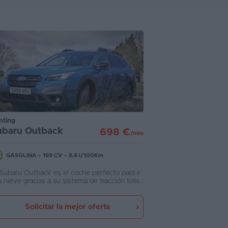
nting
ubaru Outback
698 €
/mes
GASOLINA
•
169 CV
•
8.6 l/100Km
 Subaru Outback es el coche perfecto para ir
a nieve gracias a su sistema de tracción total
rmanente único en el mercado. Mientras el
sto de crossover se conforman con conectar
 eje trasero en caso de patinamiento, el
Solicitar la mejor oferta
baru mantiene un reparto de par
rmanente a las 4 ruedas y cuenta con un