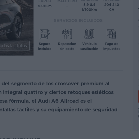
LARGO
MALETERO
5.9-8.4
204-340
5.016 m
-
l/100Km
CV
SERVICIOS INCLUIDOS
Seguro
Reparacion
Vehiculo
Pago de
odas las fotos
incluido
sin coste
sustitución
impuestos
ro del segmento de los crossover premium al
ón integral quattro y ciertos retoques estéticos
esa fórmula, el Audi A6 Allroad es el
tallas táctiles y su equipamiento de seguridad