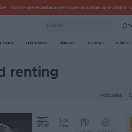
o+ | Todo lo que necesitas saber sobre las ayudas para comprar 
Tu
A MANO
ELÉCTRICOS
HÍBRIDOS
OFERTAS
GUÍAS D
d renting
Acabados
D
CONSUMO
POTENCIA