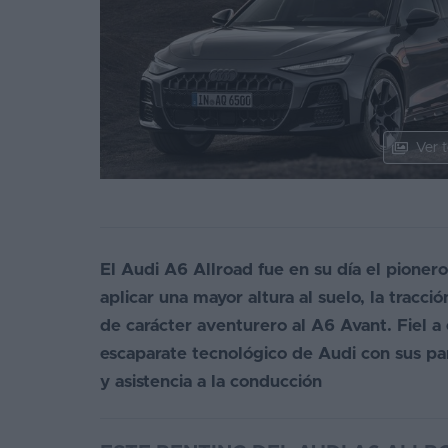
Segunda
mano
Eléctricos
Híbridos
Ver t
Ofertas
Asistente
Foro
El Audi A6 Allroad fue en su día el pione
de
aplicar una mayor altura al suelo, la tracci
opiniones
de carácter aventurero al A6 Avant. Fiel a 
Guías
escaparate tecnológico de Audi con sus pan
de
y asistencia a la conducción
compra
Comparador