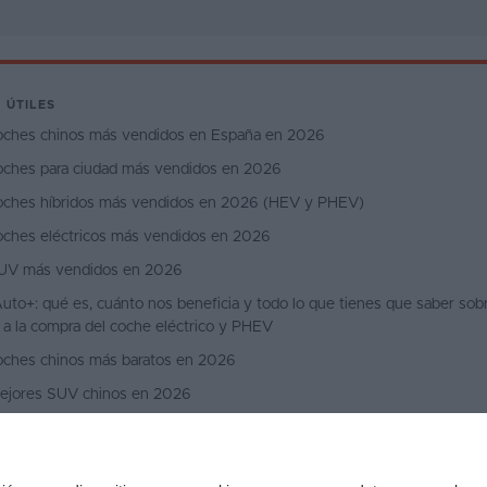
 ÚTILES
oches chinos más vendidos en España en 2026
oches para ciudad más vendidos en 2026
oches híbridos más vendidos en 2026 (HEV y PHEV)
oches eléctricos más vendidos en 2026
UV más vendidos en 2026
uto+: qué es, cuánto nos beneficia y todo lo que tienes que saber sobr
 a la compra del coche eléctrico y PHEV
oches chinos más baratos en 2026
ejores SUV chinos en 2026
ejores SUV coupé en 2026
ejores coches por menos de 25.000 € en 2026