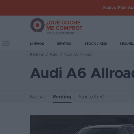
Nuevo Plan Aut
Iniciar
sesión
Toggle navigation
NUEVOS
RENTING
STOCK / KM0
SEGUND
Renting
/
Audi
/
Audi A6 Allroad
Inicio
Audi A6 Allroa
Coches
nuevos
Renting
Nuevo
Renting
Stock/Km0
Suscripción
Stock
KM
0