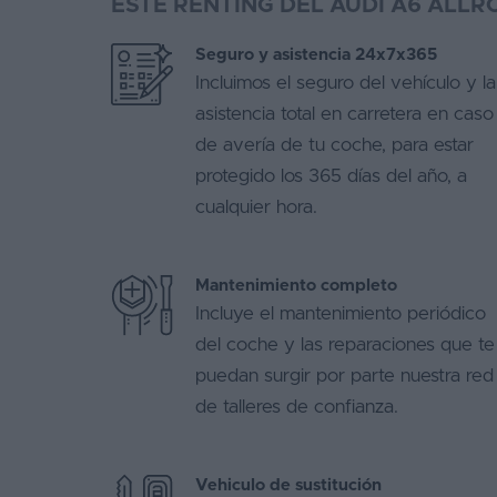
ESTE RENTING DEL AUDI A6 ALLR
Favoritos
Seguro y asistencia 24x7x365
Incluimos el seguro del vehículo y la
Concesionarios
asistencia total en carretera en caso
Vender
de avería de tu coche, para estar
coche
protegido los 365 días del año, a
Blog
cualquier hora.
Ventas
de
Mantenimiento completo
coches
Incluye el mantenimiento periódico
2026
del coche y las reparaciones que te
puedan surgir por parte nuestra red
de talleres de confianza.
Vehiculo de sustitución