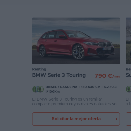
Renting
Re
BMW Serie 3 Touring
S
790 €
/mes
DIESEL
/
GASOLINA
•
150-530 CV
•
5.2-10.3
l/100Km
El BMW Serie 3 Touring es un familiar
El
compacto premium cuyos rivales naturales son
a l
el Audi A4 Avant y el Mercedes Clase C
pe
Estate
re
el
Solicitar la mejor oferta
Su
pe