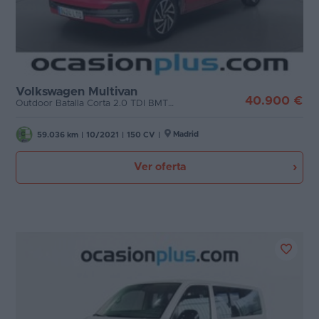
Volkswagen Multivan
40.900 €
Outdoor Batalla Corta 2.0 TDI BMT (150 CV) DSG
Madrid
59.036 km
|
10/2021
|
150 CV
|
Ver oferta