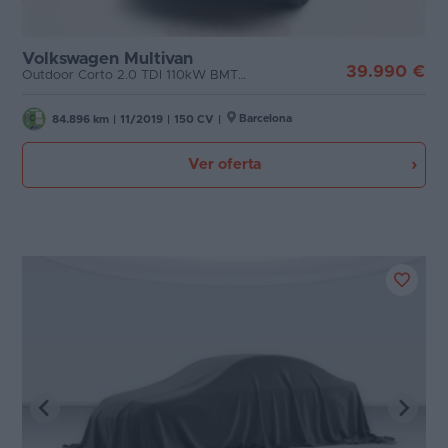
Volkswagen Multivan
39.990 €
Outdoor Corto 2.0 TDI 110kW BMT DSG
Barcelona
84.896 km
|
11/2019
|
150 CV
|
Ver oferta