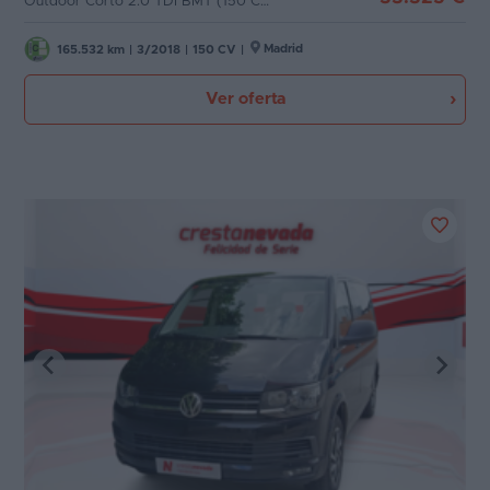
Outdoor Corto 2.0 TDI BMT (150 CV) DSG 7 Plazas
Madrid
165.532 km
|
3/2018
|
150 CV
|
Ver oferta