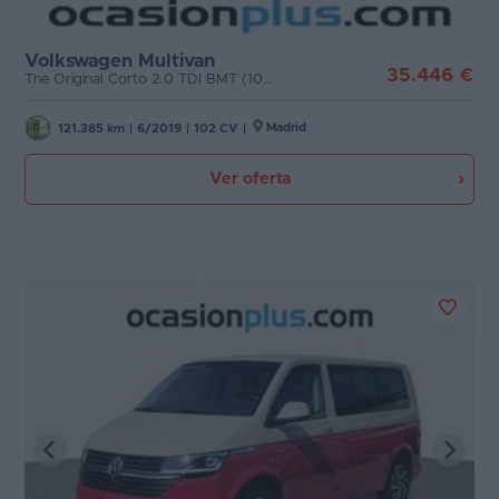
Etiqueta medioambiental
Favoritos
Volkswagen Multivan
Cambio
35.446 €
The Original Corto 2.0 TDI BMT (102 CV) 5 Plazas Semi-Camper
Concesionarios
Puertas
Madrid
Vender
121.385 km
|
6/2019
|
102 CV
|
coche
Ver oferta
Carrocería
Blog
Plazas
Ventas
de
coches
Potencia
2026