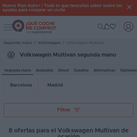
Nuevo Plan Auto+ | Todo lo que necesitas saber sobre las
ayudas para comprar un coche
Toggle navigation
Iniciar
sesión
Segunda mano
/
Volkswagen
/
Volkswagen Multivan
Volkswagen Multivan segunda mano
Inicio
Segunda mano
Acabados
Diesel
Gasolina
Alternativas
Opinione
Coches
nuevos
Barcelona
Madrid
Renting
Suscripción
Tu presupuesto
Filtrar
Stock
KM
8 ofertas para el Volkswagen Multivan de
0
ocasión