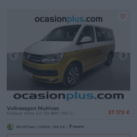
Volkswagen Multivan
37.173 €
Outdoor Corto 2.0 TDI BMT (150 CV) DSG 7 plazas
Madrid
153.071 km
|
1/2019
|
150 CV
|