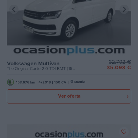
32.792 €
Volkswagen Multivan
35.093 €
The Original Corto 2.0 TDI BMT (150 CV) DSG 7 Plazas
Madrid
153.676 km
|
4/2018
|
150 CV
|
Ver oferta