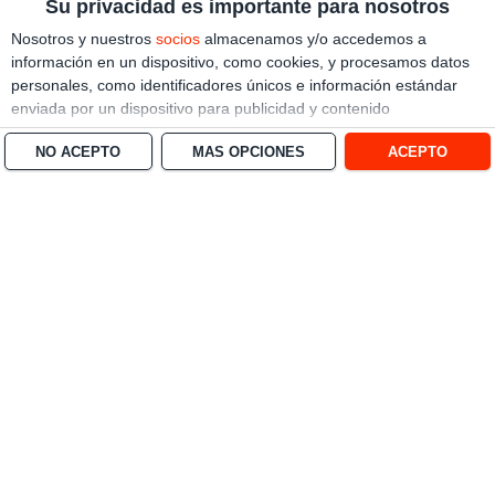
Su privacidad es importante para nosotros
Nosotros y nuestros
socios
almacenamos y/o accedemos a
información en un dispositivo, como cookies, y procesamos datos
personales, como identificadores únicos e información estándar
enviada por un dispositivo para publicidad y contenido
personalizado, medición de publicidad y contenido, investigación
NO ACEPTO
MÁS OPCIONES
ACEPTO
de audiencia y desarrollo de servicios.
Con su permiso, nosotros y
nuestros socios podemos utilizar datos de localización geográfica
precisa e identificación mediante las características de dispositivos.
Puede hacer clic para otorgarnos su consentimiento a nosotros y a
nuestros 1538 socios para que llevemos a cabo el procesamiento
previamente descrito. De forma alternativa, puede hacer clic para
denegar su consentimiento o acceder a información más detallada
y cambiar sus preferencias antes de otorgar su consentimiento.
Tenga en cuenta que algún procesamiento de sus datos
personales puede no requerir de su consentimiento, pero usted
tiene el derecho de rechazar tal procesamiento. Sus preferencias
se aplicarán solo a este sitio web. Puede cambiar sus preferencias
o retirar su consentimiento en cualquier momento volviendo a este
sitio y haciendo clic en el botón "Privacidad" en la parte inferior de
la página web.