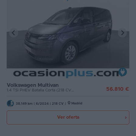
Volkswagen Multivan
56.810 €
1.4 TSI PHEV Batalla Corta (218 CV) DSG 7 Plazas
Madrid
38.149 km
|
6/2024
|
218 CV
|
Ver oferta