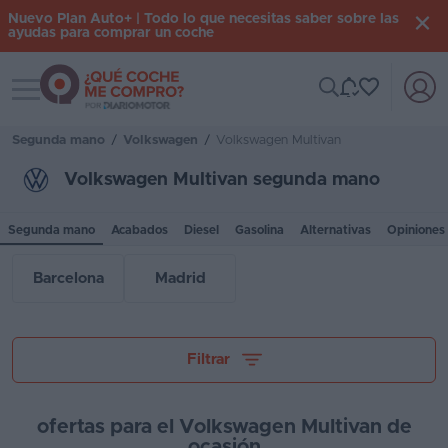
Nuevo Plan Auto+ | Todo lo que necesitas saber sobre las
ayudas para comprar un coche
Toggle navigation
Iniciar
sesión
Segunda mano
/
Volkswagen
/
Volkswagen Multivan
Volkswagen Multivan segunda mano
Inicio
Segunda mano
Acabados
Diesel
Gasolina
Alternativas
Opiniones
Coches
nuevos
Barcelona
Madrid
Renting
Suscripción
Tu presupuesto
Filtrar
Stock
KM
ofertas para el Volkswagen Multivan de
0
ocasión