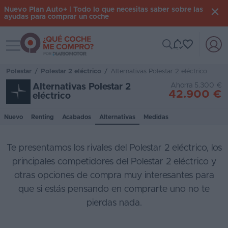
Nuevo Plan Auto+ | Todo lo que necesitas saber sobre las
ayudas para comprar un coche
Toggle navigation
Iniciar
sesión
Polestar
/
Polestar 2 eléctrico
/
Alternativas Polestar 2 eléctrico
Ahorra 5.300 €
Alternativas Polestar 2
42.900 €
eléctrico
Inicio
Nuevo
Renting
Acabados
Alternativas
Medidas
Coches
nuevos
Te presentamos los rivales del Polestar 2 eléctrico, los
Renting
principales competidores del Polestar 2 eléctrico y
otras opciones de compra muy interesantes para
Suscripción
que si estás pensando en comprarte uno no te
Stock
pierdas nada.
KM
0