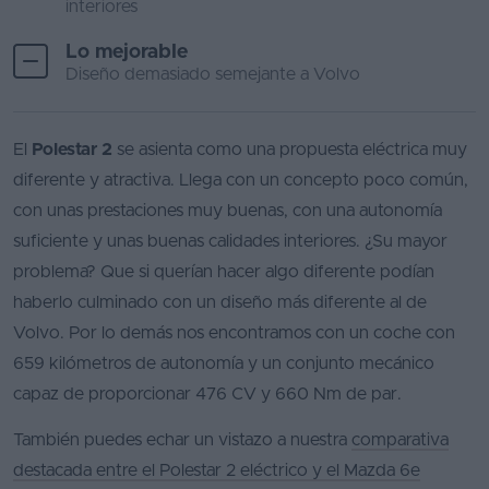
interiores
Favoritos
Lo mejorable
Diseño demasiado semejante a Volvo
Concesionarios
Vender
El
Polestar 2
se asienta como una propuesta eléctrica muy
coche
diferente y atractiva. Llega con un concepto poco común,
Blog
con unas prestaciones muy buenas, con una autonomía
suficiente y unas buenas calidades interiores. ¿Su mayor
Ventas
problema? Que si querían hacer algo diferente podían
de
coches
haberlo culminado con un diseño más diferente al de
2026
Volvo. Por lo demás nos encontramos con un coche con
659 kilómetros de autonomía y un conjunto mecánico
capaz de proporcionar 476 CV y 660 Nm de par.
También puedes echar un vistazo a nuestra
comparativa
destacada entre el Polestar 2 eléctrico y el Mazda 6e