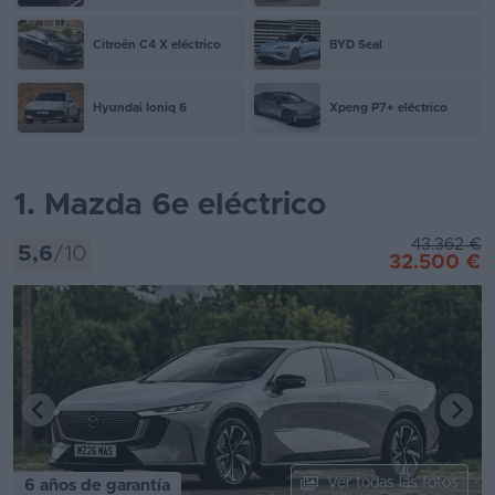
Citroën C4 X eléctrico
BYD Seal
Hyundai Ioniq 6
Xpeng P7+ eléctrico
1. Mazda 6e eléctrico
43.362 €
5,6
/10
32.500 €
Ver todas las fotos
6 años de garantía