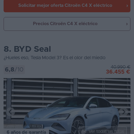
Solicitar mejor oferta
Citroën C4 X eléctrico
Precios Citroën C4 X eléctrico
8. BYD Seal
¿Hueles eso, Tesla Model 3? Es el olor del miedo
40.990 €
6,8
/10
36.455 €
Ver todas las fotos
6 años de garantía