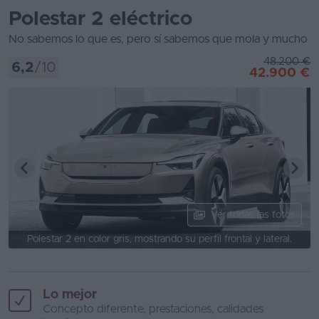
Polestar 2 eléctrico
Segunda
No sabemos lo que es, pero sí sabemos que mola y mucho
mano
48.200 €
6,2
/10
Eléctricos
42.900 €
Híbridos
Ofertas
Asistente
Foro
de
Ver todas las fotos
opiniones
Polestar 2 en color gris, mostrando su perfil frontal y lateral.
Guías
de
compra
Lo mejor
Concepto diferente, prestaciones, calidades
Comparador