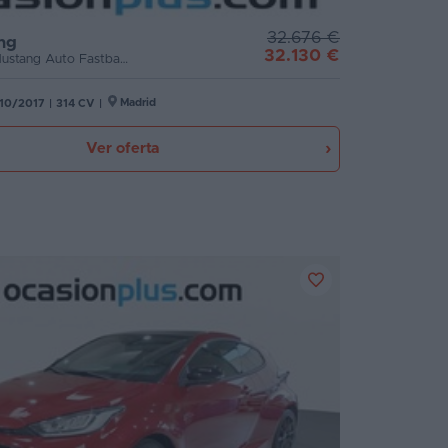
32.676 €
ng
32.130 €
2.3 EcoBoost Mustang Auto Fastback (314 CV)
Madrid
10/2017
|
314 CV
|
Ver oferta