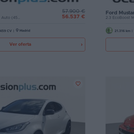
57.900 €
Ford Musta
56.537 €
5.0 Ti-VCT Coupe Mach I Auto (459 CV)
Madrid
459 CV
|
21.316 km
|
Ver oferta