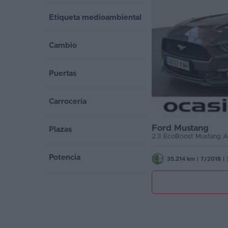
Etiqueta medioambiental
Favoritos
Concesionarios
Cambio
Vender
coche
Puertas
Blog
Carrocería
Ventas
de
Ford Mustang
Plazas
coches
2026
Potencia
35.214 km
|
7/2018
|