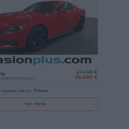
27.099 €
ng
26.590 €
2.3 EcoBoost Mustang (Fastback) (314 CV)
Madrid
|
10/2015
|
314 CV
|
Ver oferta