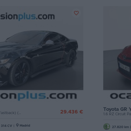
Toyota GR Y
29.436 €
2.3 EcoBoost Mustang (Fastback) (314 CV)
1.6 RZ Circuit 
Madrid
314 CV
|
27.820 km
|