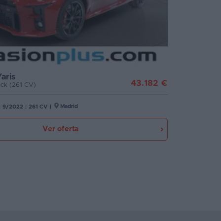
aris
43.182 €
Pack (261 CV)
Madrid
|
9/2022
|
261 CV
|
Ver oferta