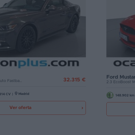
Ford Musta
32.315 €
2.3 EcoBoost Mustang Auto Fastback (314 CV)
Madrid
314 CV
|
148.902 km
Ver oferta