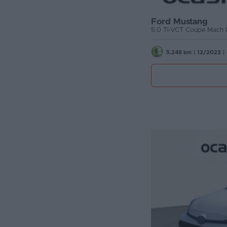
Ford Mustang
5.248 km
|
12/2023
|