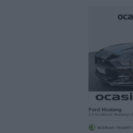
Ford Mustang
85.516 km
|
10/2017
|