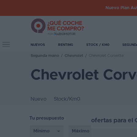
Nuevo Plan Aut
Iniciar
sesión
Toggle navigation
NUEVOS
RENTING
STOCK / KM0
SEGUND
Segunda mano
/
Chevrolet
/
Chevrolet Corvette
Inicio
Chevrolet Cor
Coches
nuevos
Renting
Nuevo
Stock/Km0
Suscripción
Tu presupuesto
Stock
ofertas para el
KM
0