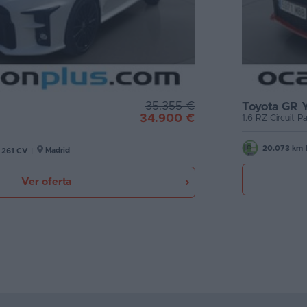
35.355 €
Toyota GR Y
34.900 €
1.6 RZ Circuit 
20.073 km
Madrid
261 CV
|
Ver oferta