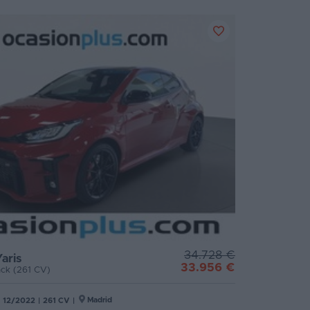
34.728 €
aris
33.956 €
Pack (261 CV)
Madrid
12/2022
|
261 CV
|