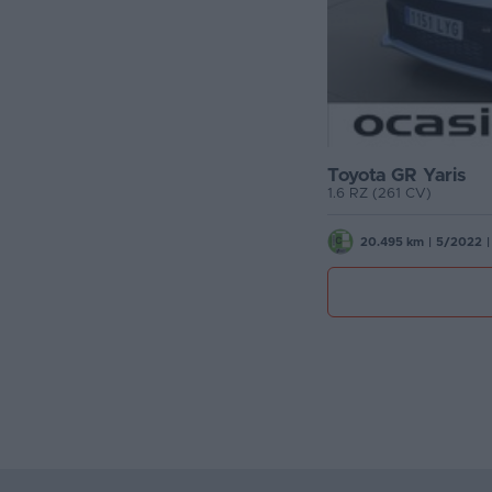
Toyota GR Yaris
1.6 RZ (261 CV)
20.495 km
|
5/2022
|