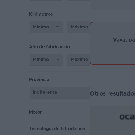
Segunda
Kilómetros
mano
Eléctricos
Vaya, p
Híbridos
Año de fabricación
Ofertas
Asistente
Foro
Provincia
de
Otros resultado
opiniones
Guías
Motor
de
compra
Tecnología de hibridación
Comparador