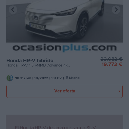
20.082 €
Honda HR-V híbrido
19.773 €
Honda HR-V 1.5 i-MMD Advance 4x2 Auto (131 CV)
Madrid
90.317 km
|
10/2022
|
131 CV
|
Ver oferta
El Honda HR-V destaca por ser un SUV