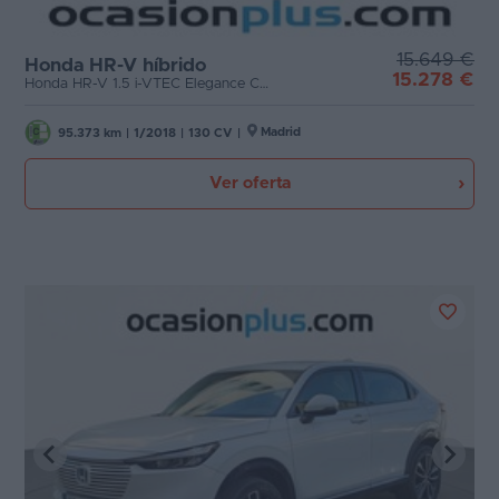
Etiqueta medioambiental
Favoritos
15.649 €
Cambio
Honda HR-V híbrido
15.278 €
Concesionarios
Honda HR-V 1.5 i-VTEC Elegance CVT (130 CV)
Puertas
Vender
Madrid
95.373 km
|
1/2018
|
130 CV
|
coche
Ver oferta
Carrocería
Blog
Plazas
Ventas
de
coches
Potencia
2026