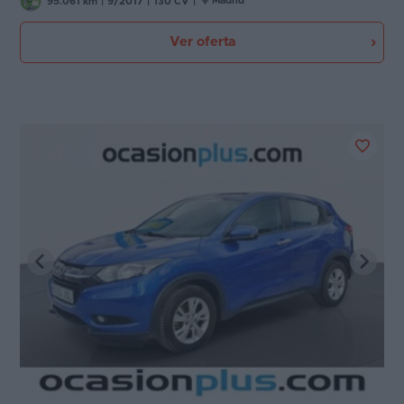
Madrid
95.061 km
|
9/2017
|
130 CV
|
Ver oferta