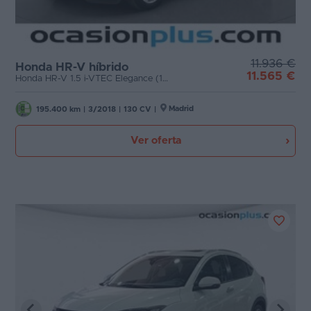
11.936 €
Honda HR-V híbrido
11.565 €
Honda HR-V 1.5 i-VTEC Elegance (130 CV)
Madrid
195.400 km
|
3/2018
|
130 CV
|
Ver oferta