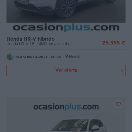
Honda HR-V híbrido
25.355 €
Honda HR-V 1.5 i-MMD Advance 4x2 Auto (131 CV)
Madrid
19.074 km
|
3/2024
|
131 CV
|
Ver oferta