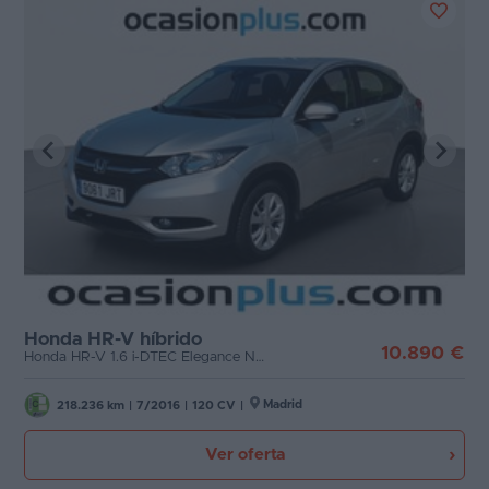
Honda HR-V híbrido
10.890 €
Honda HR-V 1.6 i-DTEC Elegance Navi (120 CV)
Madrid
218.236 km
|
7/2016
|
120 CV
|
Ver oferta