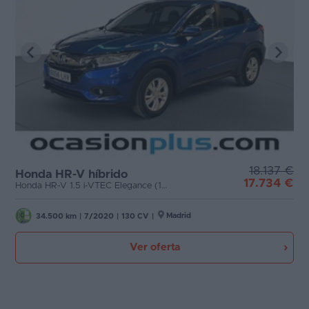
18.137 €
Honda HR-V híbrido
17.734 €
Honda HR-V 1.5 i-VTEC Elegance (130 CV)
Madrid
34.500 km
|
7/2020
|
130 CV
|
Ver oferta