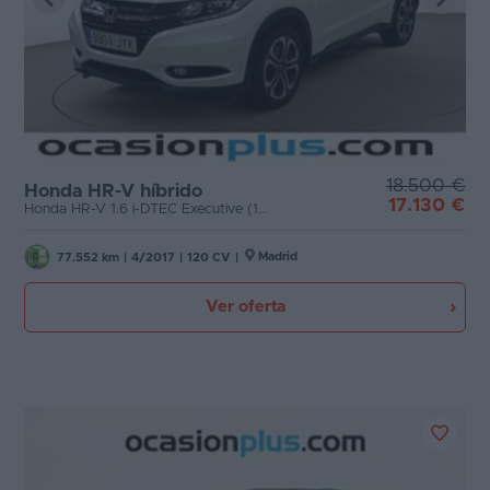
18.500 €
Honda HR-V híbrido
17.130 €
Honda HR-V 1.6 i-DTEC Executive (120 CV)
Madrid
77.552 km
|
4/2017
|
120 CV
|
Ver oferta