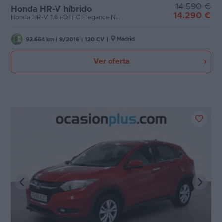
14.590 €
Honda HR-V híbrido
14.290 €
Honda HR-V 1.6 i-DTEC Elegance Navi (120 CV)
Madrid
92.664 km
|
9/2016
|
120 CV
|
Ver oferta