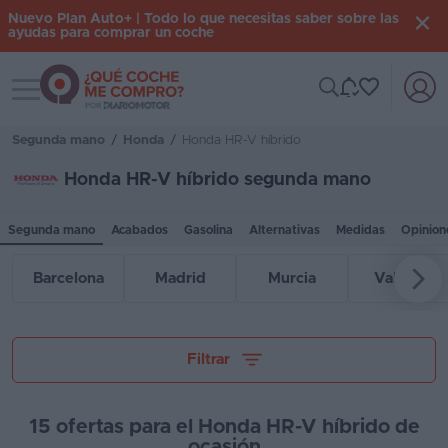
Nuevo Plan Auto+ | Todo lo que necesitas saber sobre las
ayudas para comprar un coche
Toggle navigation
Iniciar
sesión
Segunda mano
/
Honda
/
Honda HR-V híbrido
Honda HR-V híbrido segunda mano
Inicio
Segunda mano
Acabados
Gasolina
Alternativas
Medidas
Opinion
Coches
nuevos
Barcelona
Madrid
Murcia
Valencia
Renting
Suscripción
Tu presupuesto
Filtrar
Stock
KM
15 ofertas para el Honda HR-V híbrido de
0
ocasión