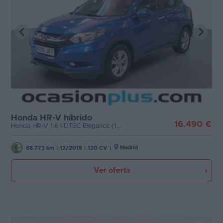
Honda HR-V híbrido
16.490 €
Honda HR-V 1.6 i-DTEC Elegance (120 CV)
Madrid
68.773 km
|
12/2015
|
120 CV
|
Ver oferta