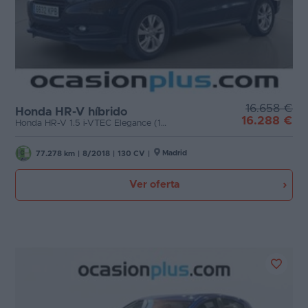
16.658 €
Honda HR-V híbrido
16.288 €
Honda HR-V 1.5 i-VTEC Elegance (130 CV)
Madrid
77.278 km
|
8/2018
|
130 CV
|
Ver oferta