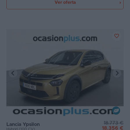
Ver oferta
18.773 €
Lancia Ypsilon
18.356 €
Hybrid (100 CV)