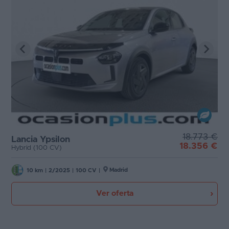
18.773 €
Lancia Ypsilon
18.356 €
Hybrid (100 CV)
Madrid
10 km
|
2/2025
|
100 CV
|
Ver oferta