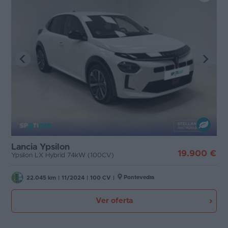
Lancia Ypsilon
19.900 €
Ypsilon LX Hybrid 74kW (100CV)
Pontevedra
22.045 km
|
11/2024
|
100 CV
|
Ver oferta