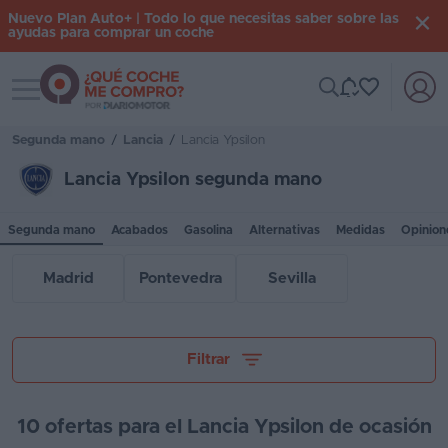
Nuevo Plan Auto+ | Todo lo que necesitas saber sobre las
ayudas para comprar un coche
Toggle navigation
Iniciar
sesión
Segunda mano
/
Lancia
/
Lancia Ypsilon
Lancia Ypsilon segunda mano
Inicio
Segunda mano
Acabados
Gasolina
Alternativas
Medidas
Opinion
Coches
nuevos
Madrid
Pontevedra
Sevilla
Renting
Suscripción
Tu presupuesto
Filtrar
Stock
KM
10 ofertas para el Lancia Ypsilon de ocasión
0