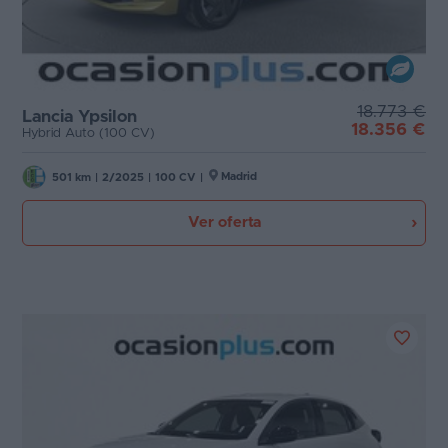
18.773 €
Lancia Ypsilon
18.356 €
Hybrid Auto (100 CV)
Madrid
501 km
|
2/2025
|
100 CV
|
Ver oferta