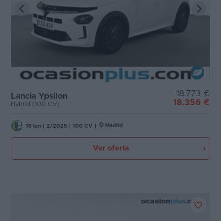
18.773 €
Lancia Ypsilon
18.356 €
Hybrid (100 CV)
Madrid
18 km
|
2/2025
|
100 CV
|
Ver oferta