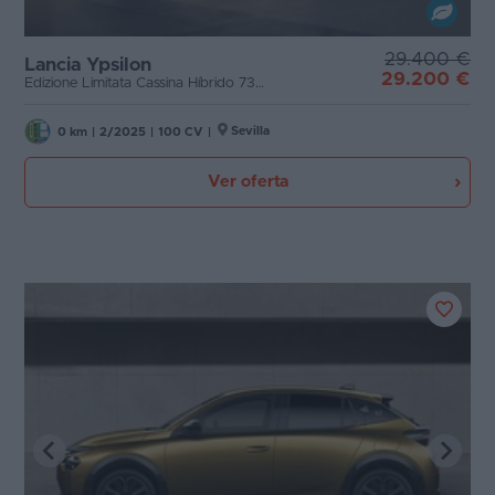
29.400 €
Lancia Ypsilon
29.200 €
Edizione Limitata Cassina Híbrido 73KW 100CV
Sevilla
0 km
|
2/2025
|
100 CV
|
Ver oferta