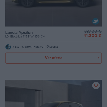
39.100 €
Lancia Ypsilon
41.300 €
LX Elettrica 115 KW 156 CV
Sevilla
0 km
|
2/2025
|
156 CV
|
Ver oferta