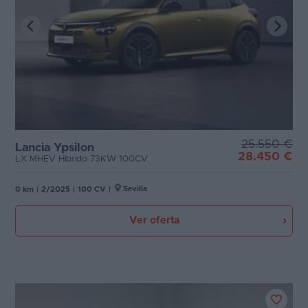
25.550 €
Lancia Ypsilon
28.450 €
LX MHEV Hibrido 73KW 100CV
Sevilla
0 km
|
2/2025
|
100 CV
|
Ver oferta