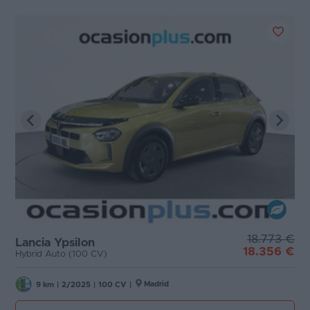
18.773 €
Lancia Ypsilon
18.356 €
Hybrid Auto (100 CV)
Madrid
9 km
|
2/2025
|
100 CV
|