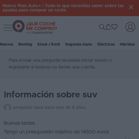
Nuevo Plan Auto+ | Todo lo que necesitas saber sobre las
ayudas para comprar un coche
Toggle navigation
Iniciar
sesión
Nuevos
Renting
Stock / Km0
Segunda mano
Eléctricos
Híbridos
Para enviar una pregunta necesitas
iniciar sesión
o
Inicio
registrarte
si todavía no tienes una cuenta.
Coches
nuevos
Información sobre suv
Renting
Suscripción
preguntó hace hace más de 9 años
Stock
Buenas tardes
KM
Tengo un presupuesto máximo de 14500 euros
0