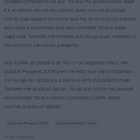
Quisiera comprarme un suv. Ya que me gusta mucho viajar
Segunda
e ir al campo de vez en cuando, pero vivo en la ciudad.
mano
Con lo cual quisiera un coche que me sirva un poco para las
dos cosas y sobretodo que sea confiable! Ya que suelo
Eléctricos
viajar sola. También me interesa que tenga buen maletero y
Híbridos
sea cómodo para llevar pasajeros..
Ofertas
Voy a pillar un gasolina de 110 cv de segunda mano. Me
Asistente
gusta el Peugeot 2008 pero he leído que dan problemas
con la caja de cambios y a parte el GPS es bastante malo.
Foro
También me gusta el captur.. no sé que coche me puedan
de
opiniones
recomendar! Ya que pienso comprarlo cuanto antes..
muchas gracias un saludo!
Guías
de
Opiniones Peugeot 2008
Opiniones Renault Captur
compra
Añadir comentario
Comparador