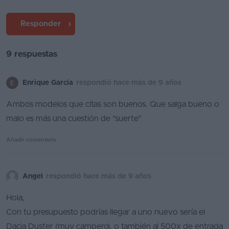
Favoritos
Responder
Concesionarios
9 respuestas
Vender
coche
Enrique García
respondió hace más de 9 años
Blog
Ambos modelos que citas son buenos. Que salga bueno o
Ventas
malo es más una cuestión de "suerte"
de
coches
Añadir comentario
2026
Angel
respondió hace más de 9 años
Hola,
Con tu presupuesto podrías llegar a uno nuevo sería el
Dacia Duster (muy campero), o también al 500x de entrada