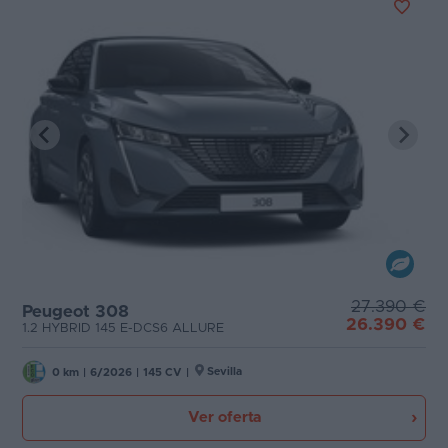
27.390 €
Peugeot 308
26.390 €
1.2 HYBRID 145 E-DCS6 ALLURE
Sevilla
0 km
|
6/2026
|
145 CV
|
Ver oferta