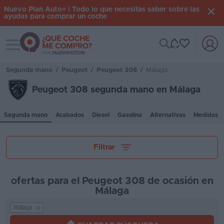
Nuevo Plan Auto+ | Todo lo que necesitas saber sobre las
ayudas para comprar un coche
Toggle navigation
Iniciar
sesión
Segunda mano
/
Peugeot
/
Peugeot 308
/
Málaga
Peugeot 308 segunda mano en Málaga
Inicio
Segunda mano
Acabados
Diesel
Gasolina
Alternativas
Medidas
Coches
nuevos
Tu presupuesto
Filtrar
Renting
Suscripción
ofertas para el Peugeot 308 de ocasión en
Málaga
Stock
Kilómetros
KM
Málaga
0