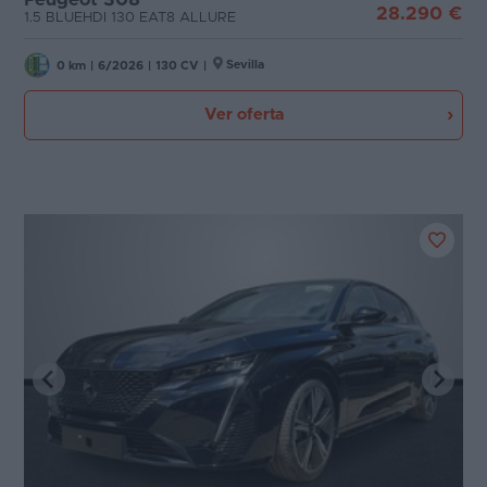
28.290 €
1.5 BLUEHDI 130 EAT8 ALLURE
Sevilla
0 km
|
6/2026
|
130 CV
|
Ver oferta