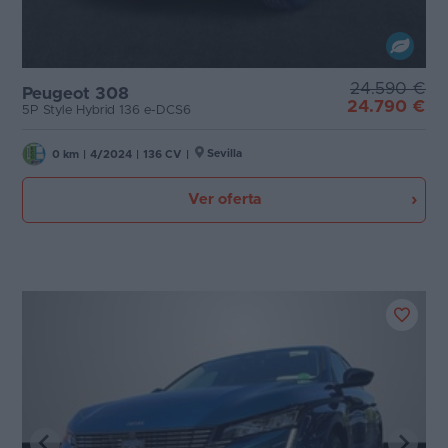
24.590 €
Peugeot 308
24.790 €
5P Style Hybrid 136 e-DCS6
Sevilla
0 km
|
4/2024
|
136 CV
|
Ver oferta