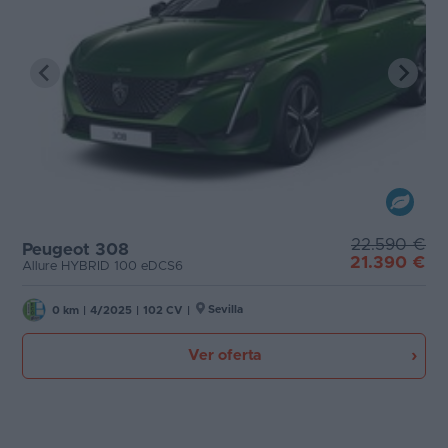
22.590 €
Peugeot 308
21.390 €
Allure HYBRID 100 eDCS6
Sevilla
0 km
|
4/2025
|
102 CV
|
Ver oferta