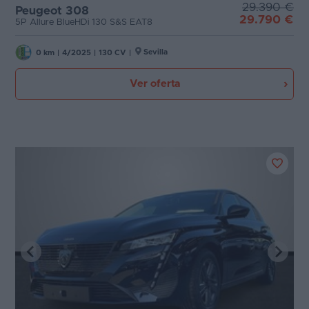
29.390 €
Peugeot 308
29.790 €
5P Allure BlueHDi 130 S&S EAT8
Sevilla
0 km
|
4/2025
|
130 CV
|
Ver oferta