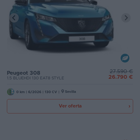
27.590 €
Peugeot 308
26.790 €
1.5 BLUEHDI 130 EAT8 STYLE
Sevilla
0 km
|
6/2026
|
130 CV
|
Ver oferta