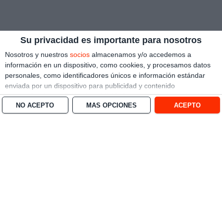
Su privacidad es importante para nosotros
Nosotros y nuestros
socios
almacenamos y/o accedemos a
información en un dispositivo, como cookies, y procesamos datos
personales, como identificadores únicos e información estándar
enviada por un dispositivo para publicidad y contenido
personalizado, medición de publicidad y contenido, investigación
NO ACEPTO
MÁS OPCIONES
ACEPTO
de audiencia y desarrollo de servicios.
Con su permiso, nosotros y
nuestros socios podemos utilizar datos de localización geográfica
precisa e identificación mediante las características de dispositivos.
Puede hacer clic para otorgarnos su consentimiento a nosotros y a
nuestros 1538 socios para que llevemos a cabo el procesamiento
previamente descrito. De forma alternativa, puede hacer clic para
denegar su consentimiento o acceder a información más detallada
y cambiar sus preferencias antes de otorgar su consentimiento.
Tenga en cuenta que algún procesamiento de sus datos
personales puede no requerir de su consentimiento, pero usted
tiene el derecho de rechazar tal procesamiento. Sus preferencias
se aplicarán solo a este sitio web. Puede cambiar sus preferencias