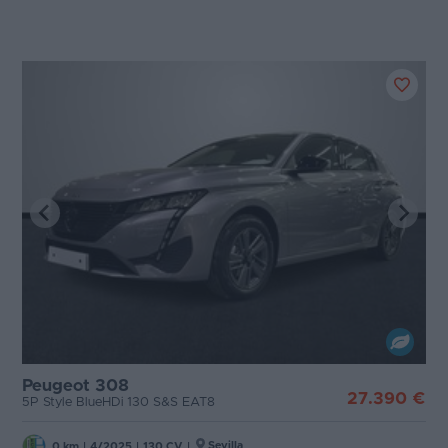
Peugeot 308
27.390 €
5P Style BlueHDi 130 S&S EAT8
Sevilla
0 km
|
4/2025
|
130 CV
|