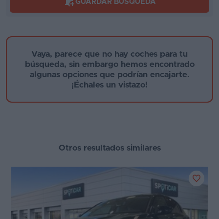
GUARDAR BÚSQUEDA
Segunda
mano
Año de fabricación
Eléctricos
Vaya, parece que no hay coches para tu
búsqueda, sin embargo hemos encontrado
Híbridos
algunas opciones que podrían encajarte.
Provincia
¡Échales un vistazo!
Ofertas
Asistente
Foro
Motor
de
Otros resultados similares
opiniones
Tecnología de hibridación
Guías
de
Etiqueta medioambiental
compra
Cambio
Comparador