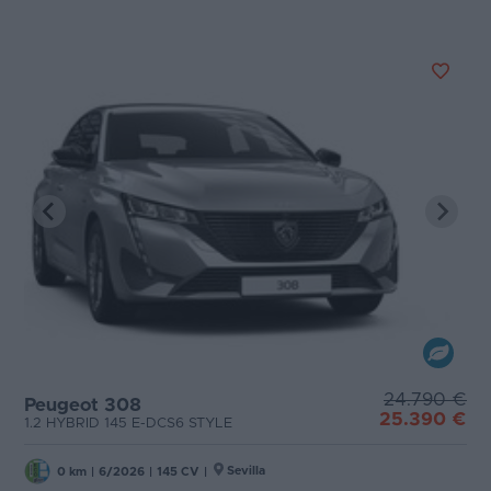
24.790 €
Peugeot 308
25.390 €
1.2 HYBRID 145 E-DCS6 STYLE
Sevilla
0 km
|
6/2026
|
145 CV
|