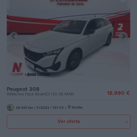
Peugeot 308
18.990 €
SWActive Pack BlueHDi 130 SS MAN
Sevilla
20.941 km
|
7/2022
|
131 CV
|
Ver oferta