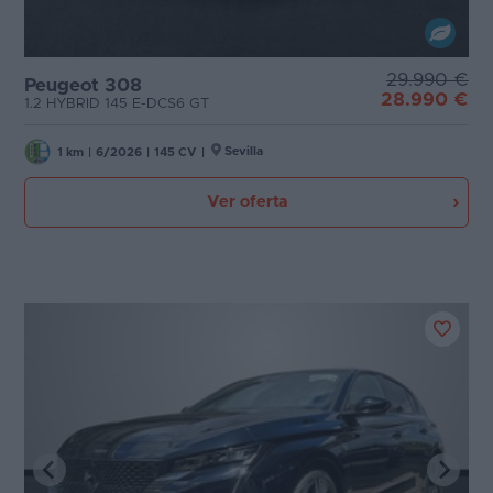
29.990 €
Peugeot 308
28.990 €
1.2 HYBRID 145 E-DCS6 GT
Sevilla
1 km
|
6/2026
|
145 CV
|
Ver oferta