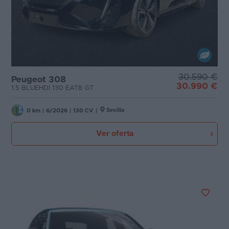
30.590 €
Peugeot 308
30.990 €
1.5 BLUEHDI 130 EAT8 GT
Sevilla
0 km
|
6/2026
|
130 CV
|
Ver oferta