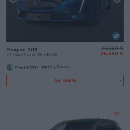
26.090 €
Peugeot 308
26.390 €
5P Allure Hybrid 136 e-DCS6
Sevilla
0 km
|
4/2025
|
136 CV
|
Ver oferta