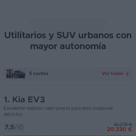
Utilitarios y SUV urbanos con
mayor autonomía
5 coches
Ver todos
1. Kia EV3
Kia EV3
Hyundai Kona eléctrico
Excelente relación valor-precio para este crossover
eléctrico
BYD Atto 3 EVO
MG S5 eléctrico
36.278 €
7,5
/10
20.330 €