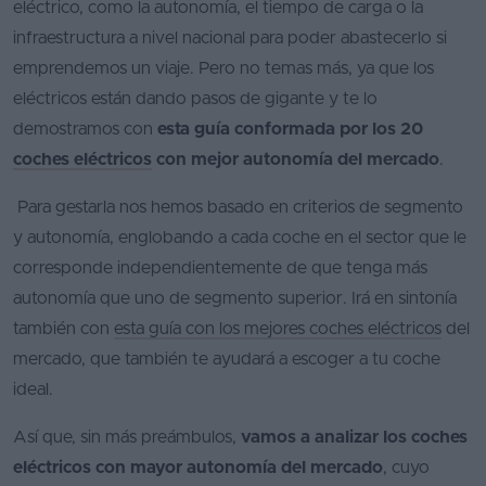
eléctrico, como la autonomía, el tiempo de carga o la
infraestructura a nivel nacional para poder abastecerlo si
Favoritos
emprendemos un viaje. Pero no temas más, ya que los
Concesionarios
eléctricos están dando pasos de gigante y te lo
Vender
demostramos con
esta guía conformada por los 20
coche
coches eléctricos
con mejor autonomía del mercado
.
Blog
Para gestarla nos hemos basado en criterios de segmento
y autonomía, englobando a cada coche en el sector que le
Ventas
corresponde independientemente de que tenga más
de
coches
autonomía que uno de segmento superior. Irá en sintonía
2026
también con
esta guía con los mejores coches eléctricos
del
mercado, que también te ayudará a escoger a tu coche
ideal.
Así que, sin más preámbulos,
vamos a analizar los coches
eléctricos con mayor autonomía del mercado
, cuyo