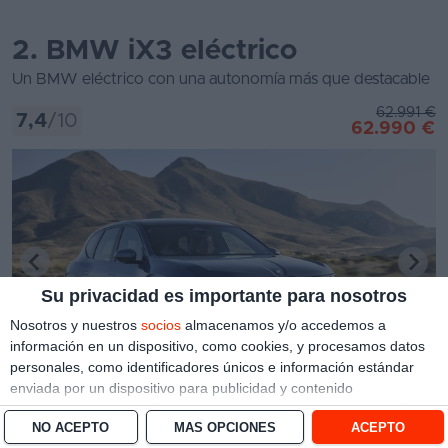
2. BMW iX3 eléctrico
Un BMW eléctrico con una autonomía más que destacable
62.991 €
7,4
/10
62.990 €
Su privacidad es importante para nosotros
Nosotros y nuestros
socios
almacenamos y/o accedemos a
Ver todas las fotos
información en un dispositivo, como cookies, y procesamos datos
Interior del BMW iX3 iluminado por la noche, con ambiente moderno.
personales, como identificadores únicos e información estándar
enviada por un dispositivo para publicidad y contenido
personalizado, medición de publicidad y contenido, investigación
NO ACEPTO
MÁS OPCIONES
ACEPTO
Índice
de audiencia y desarrollo de servicios.
Con su permiso, nosotros y
Lo mejor