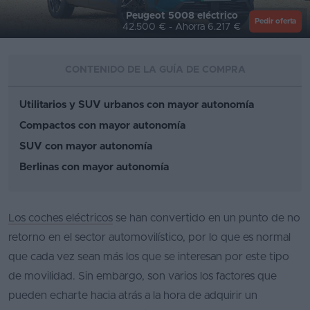
Peugeot 5008 eléctrico
Segunda
Pedir oferta
42.500 € - Ahorra 6.217 €
mano
Eléctricos
CONTENIDO DE LA GUÍA DE COMPRA
Híbridos
Utilitarios y SUV urbanos con mayor autonomía
Ofertas
Compactos con mayor autonomía
SUV con mayor autonomía
Asistente
Berlinas con mayor autonomía
Foro
de
opiniones
Los coches eléctricos
se han convertido en un punto de no
retorno en el sector automovilístico, por lo que es normal
Guías
que cada vez sean más los que se interesan por este tipo
de
de movilidad. Sin embargo, son varios los factores que
compra
pueden echarte hacia atrás a la hora de adquirir un
Comparador