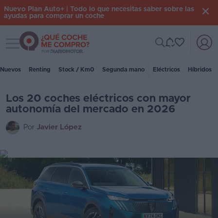
Nuevo Plan Auto+ | Todo lo que necesitas saber sobre las
ayudas para comprar un coche
Toggle navigation
Iniciar
sesión
Nuevos
Renting
Stock / Km0
Segunda mano
Eléctricos
Híbridos
Inicio
Los 20 coches eléctricos con mayor
autonomía del mercado en 2026
Coches
Por
Javier López
nuevos
Renting
Suscripción
Stock
KM
0