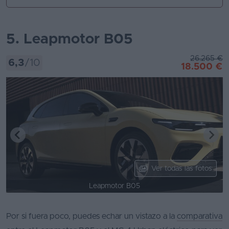
5. Leapmotor B05
26.265 €
6,3
/10
18.500 €
Ver todas las fotos
Leapmotor B05
Por si fuera poco, puedes echar un vistazo a la
comparativa