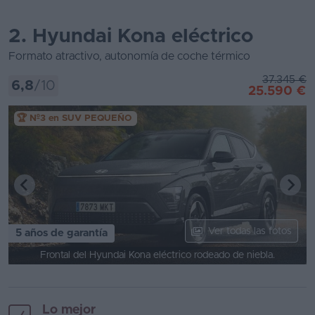
2. Hyundai Kona eléctrico
Formato atractivo, autonomía de coche térmico
37.345 €
6,8
/10
25.590 €
🏆 Nº3 en SUV PEQUEÑO
Ver todas las fotos
5 años de garantía
Frontal del Hyundai Kona eléctrico rodeado de niebla.
Lo mejor