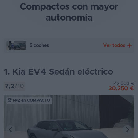
Compactos con mayor
autonomía
5 coches
Ver todos
1. Kia EV4 Sedán eléctrico
Kia EV4 Sedán eléctrico
Cupra Born
42.003 €
7,2
/10
30.250 €
Volkswagen ID.3 Neo
MG 4
🏆 Nº2 en COMPACTO
Leapmotor B05