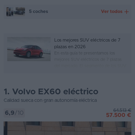
5 coches
Ver todos
Volvo EX60 eléctrico
BMW iX3 eléctrico
Los mejores SUV eléctricos de 7
plazas en 2026
En esta guía te presentamos los
Lotus Eletre eléctrico
Fisker Ocean eléctrico
mejores SUV eléctricos de 7 plazas
del mercado. El segmento de los SUV
de 7 plazas está orientado tanto a
BMW iX eléctrico
familias numerosas como a personas
que tienen la necesidad puntual de
1. Volvo EX60 eléctrico
transportar a más de 5 personas con
fre...
Calidad sueca con gran autonomía eléctrica
64.513 €
6,9
/10
57.500 €