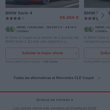
BMW Serie 4
BMW Serie 
56.264 €
DIESEL
/
GASOLINA
•
184-530 CV
•
4.8-10.4
DIESEL
/
G
l/100Km
l/100Km
El Serie 4 Coupé es la versión de 2 puertas del
El BMW Serie 2 
BMW Serie 3. Es más caro, deportivo y
compacto suces
exclusivo, aunque algo menos práctico sin las
destaca por inclu
puertas traseras.
posterior o bien l
Solicitar la mejor oferta
Solic
ruedas. El interi
los Serie 1 y Z4.
Renting BMW Serie 4
desde
|
722 €/mes
Renting BMW Serie 
Todas las alternativas al Mercedes CLE Coupé
ÉCHALE UN VISTAZO A
Los coches chinos más vendidos en España en 2026