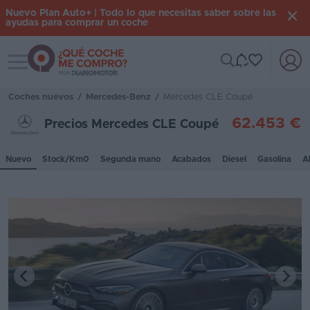
Nuevo Plan Auto+ | Todo lo que necesitas saber sobre las
ayudas para comprar un coche
Toggle navigation
Iniciar
sesión
Coches nuevos
/
Mercedes-Benz
/
Mercedes CLE Coupé
62.453 €
Precios Mercedes CLE Coupé
Inicio
Nuevo
Stock/Km0
Segunda mano
Acabados
Diesel
Gasolina
A
Coches
nuevos
Renting
Suscripción
Stock
KM
0