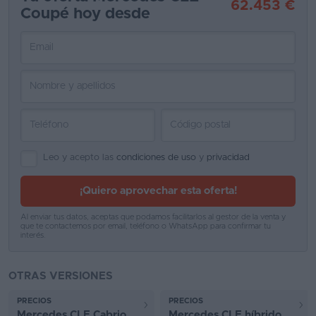
62.453 €
Coupé hoy desde
Favoritos
Concesionarios
Vender
coche
Blog
Ventas
Leo y acepto las
condiciones de uso
y
privacidad
de
¡Quiero aprovechar esta oferta!
coches
2026
Al enviar tus datos, aceptas que podamos facilitarlos al gestor de la venta y
que te contactemos por email, teléfono o WhatsApp para confirmar tu
interés.
OTRAS VERSIONES
PRECIOS
PRECIOS
Mercedes CLE Cabrio
Mercedes CLE híbrido