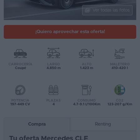
Segunda
Ver todas las fotos
mano
Eléctricos
¡Quiero aprovechar esta oferta!
Híbridos
Ofertas
CARROCERÍA
LARGO
ALTO
MALETERO
Asistente
Coupé
4.850 m
1.423 m
410-420 l
Foro
de
opiniones
POTENCIA
PLAZAS
CONSUMO
CO2
197-449 CV
4
4.7-9.1 l/100Km
123-207 g/Km
Guías
de
Compra
Renting
compra
Tu oferta Mercedes CLE
Comparador