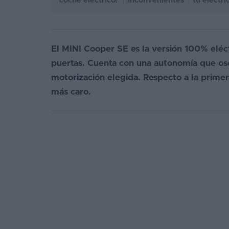
coche eléctrico?
inconvenientes
tu eléctri
El MINI Cooper SE es la versión 100% eléct
puertas. Cuenta con una autonomía que osc
motorización elegida. Respecto a la primer
más caro.