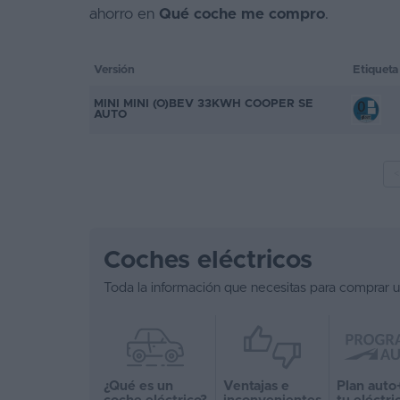
ahorro en
Qué coche me compro
.
Favoritos
Concesionarios
Versión
Etiqueta
Vender
MINI MINI (O)BEV 33KWH COOPER SE
AUTO
coche
Blog
<
Ventas
de
coches
Coches eléctricos
2026
Toda la información que necesitas para comprar u
¿Qué es un
Ventajas e
Plan auto