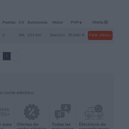
Puertas
CV
Autonomía
Motor
PVP
Oferta
3
184
233 Km
Eléctrico
35.640 €
Pedir oferta
1
>
n coche eléctrico
+ para
Ofertas de
Todas las
Eléctricos de