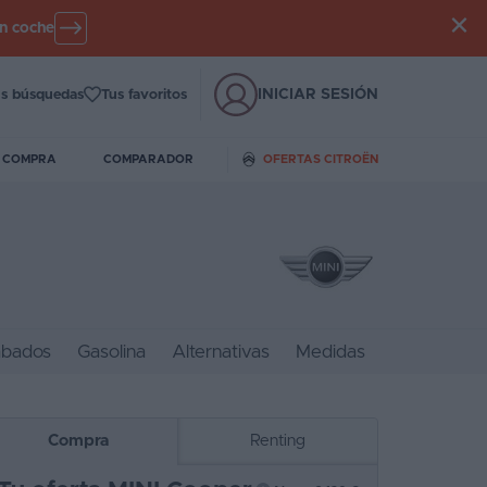
un coche
INICIAR SESIÓN
s búsquedas
Tus favoritos
E COMPRA
COMPARADOR
OFERTAS CITROËN
bados
Gasolina
Alternativas
Medidas
Compra
Renting