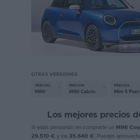
Segunda
mano
Eléctricos
Híbridos
Ver t
Ofertas
Asistente
OTRAS VERSIONES
Foro
PRECIOS
PRECIOS
PRECIOS
de
MINI
MINI Cabrio
Mini 5 Puer
opiniones
Guías
Los mejores precios d
de
compra
Si estás pensando en comprarte un
MINI Coop
29.510 €
y los
35.640 €
. Puedes aprovechar
Comparador