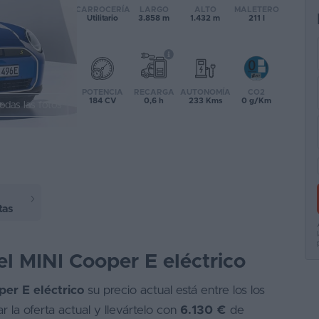
CARROCERÍA
LARGO
ALTO
MALETERO
Utilitario
3.858 m
1.432 m
211 l
POTENCIA
RECARGA
AUTONOMÍA
CO2
184 CV
0,6 h
233 Kms
0 g/Km
odas las fotos
tas
el MINI Cooper E eléctrico
er E eléctrico
su precio actual está entre los los
 la oferta actual y llevártelo con
6.130 €
de