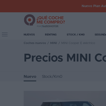
Nuevo Plan Aut
Iniciar
sesión
Toggle navigation
NUEVOS
RENTING
STOCK / KM0
SEGUND
Coches nuevos
/
MINI
/
MINI Cooper E eléctrico
Inicio
Precios MINI C
Coches
nuevos
Renting
Nuevo
Stock/Km0
Suscripción
Stock
KM
0