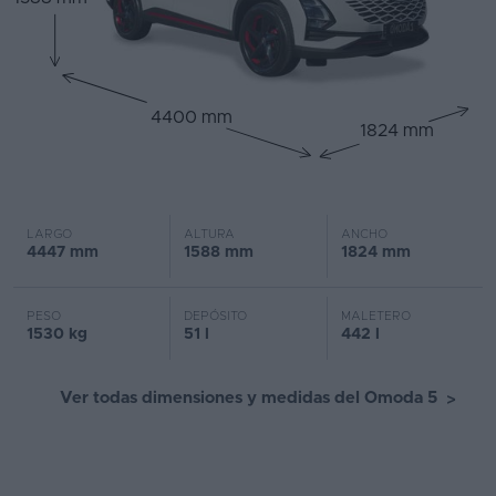
4400 mm
1824 mm
LARGO
ALTURA
ANCHO
4447 mm
1588 mm
1824 mm
PESO
DEPÓSITO
MALETERO
1530 kg
51 l
442 l
Ver todas dimensiones y medidas del Omoda 5
>