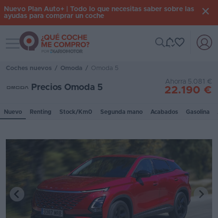
Nuevo Plan Auto+ | Todo lo que necesitas saber sobre las
ayudas para comprar un coche
Toggle navigation
Iniciar
sesión
Coches nuevos
/
Omoda
/
Omoda 5
Ahorra 5.081 €
Precios Omoda 5
22.190 €
Inicio
Nuevo
Renting
Stock/Km0
Segunda mano
Acabados
Gasolina
Coches
nuevos
Renting
Suscripción
Stock
KM
0