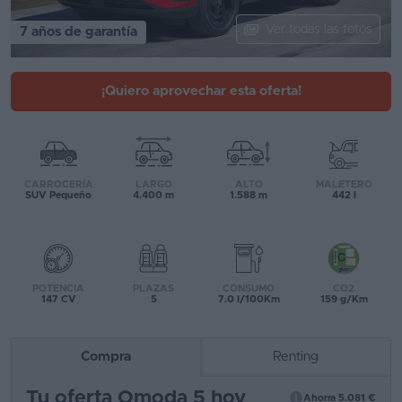
Segunda
Ver todas las fotos
7 años de garantía
mano
Eléctricos
¡Quiero aprovechar esta oferta!
Híbridos
Ofertas
CARROCERÍA
LARGO
ALTO
MALETERO
Asistente
SUV Pequeño
4.400 m
1.588 m
442 l
Foro
de
opiniones
POTENCIA
PLAZAS
CONSUMO
CO2
147 CV
5
7.0 l/100Km
159 g/Km
Guías
de
Compra
Renting
compra
Tu oferta Omoda 5 hoy
Comparador
Ahorra 5.081 €