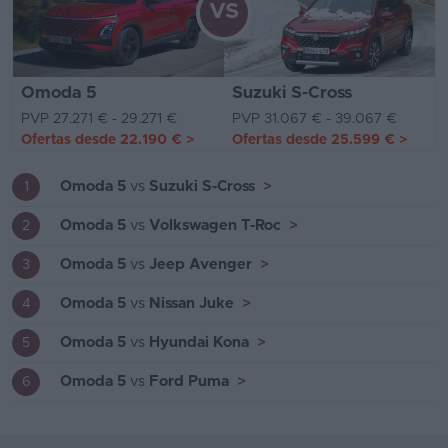
VS
Omoda 5
Suzuki S-Cross
PVP 27.271 € - 29.271 €
PVP 31.067 € - 39.067 €
Ofertas desde
22.190 €
>
Ofertas desde
25.599 €
>
Omoda 5
vs
Suzuki S-Cross
>
1
Omoda 5
vs
Volkswagen T-Roc
>
2
Omoda 5
vs
Jeep Avenger
>
3
Omoda 5
vs
Nissan Juke
>
4
Omoda 5
vs
Hyundai Kona
>
5
Omoda 5
vs
Ford Puma
>
6