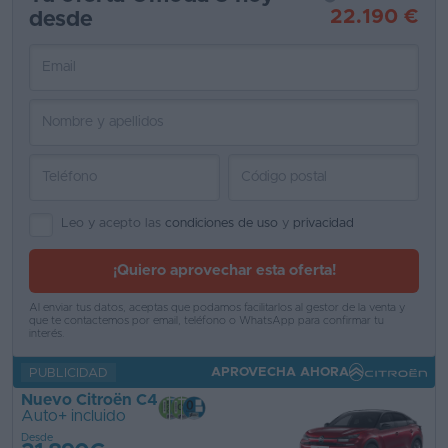
22.190 €
desde
Favoritos
Concesionarios
Vender
coche
Blog
Ventas
Leo y acepto las
condiciones de uso
y
privacidad
de
¡Quiero aprovechar esta oferta!
coches
2026
Al enviar tus datos, aceptas que podamos facilitarlos al gestor de la venta y
que te contactemos por email, teléfono o WhatsApp para confirmar tu
interés.
APROVECHA AHORA
PUBLICIDAD
Nuevo Citroën C4
Auto+ incluido
Desde