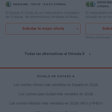
GASOLINA
GASOLINA
•
110 CV
•
5.4-5.7 l/100Km
l/100Km
El Suzuki S-Cross es un todocamino compacto
El todocamino m
de 5 plazas, de dimensiones similares al Nissan
situado en un esc
Qashqai, que nada tiene que ver con el Suzuki
compartiendo mu
SX4 (más pequeño) que se vendía
Q2. Por tamaño e
Solicitar la mejor oferta
Solic
anteriormente en España. Exitste en versiones
B y C SUV, algo 
gasolina siempre con algún tipo de hibridación,
y tracción a dos o cuatro ruedas.
Renting Volkswagen
Todas las alternativas al Omoda 5
ÉCHALE UN VISTAZO A
Los coches chinos más vendidos en España en 2026
Los coches para ciudad más vendidos en 2026
Los coches híbridos más vendidos en 2026 (HEV y PHEV)