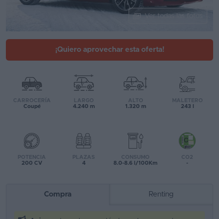
Segunda
Ver todas las fotos
mano
Eléctricos
¡Quiero aprovechar esta oferta!
Híbridos
Ofertas
CARROCERÍA
LARGO
ALTO
MALETERO
Asistente
Coupé
4.240 m
1.320 m
243 l
Foro
de
opiniones
POTENCIA
PLAZAS
CONSUMO
CO2
200 CV
4
8.0-8.6 l/100Km
-
Guías
de
Compra
Renting
compra
Comparador