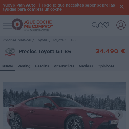
Nuevo Plan Auto+ | Todo lo que necesitas saber sobre las
ayudas para comprar un coche
Toggle navigation
Iniciar
sesión
Coches nuevos
/
Toyota
/
Toyota GT 86
34.490 €
Precios Toyota GT 86
Inicio
Nuevo
Renting
Gasolina
Alternativas
Medidas
Opiniones
Coches
nuevos
Renting
Suscripción
Stock
KM
0