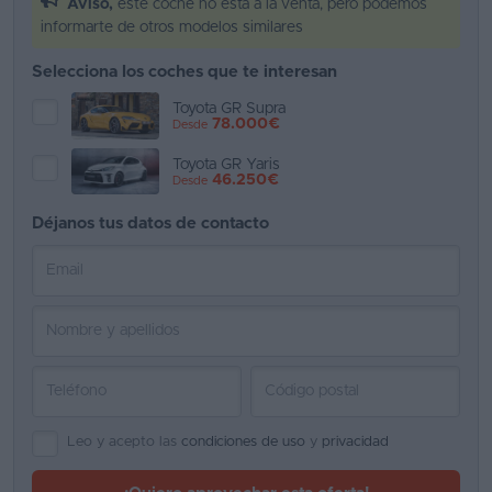
Aviso,
este coche no está a la venta, pero podemos
informarte de otros modelos similares
Favoritos
Selecciona los coches que te interesan
Concesionarios
Toyota GR Supra
78.000€
Desde
Vender
coche
Toyota GR Yaris
46.250€
Desde
Blog
Déjanos tus datos de contacto
Ventas
de
coches
2026
Leo y acepto las
condiciones de uso
y
privacidad