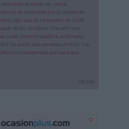
 anteriores al lavado de cara la
ción no ha destacado por la calidad de
riales, algo que se ha resuelto en 2022
legada de las versiones "Facelift" que
ras cosas sumaron plásticos acolchados
brir las zonas más sensibles al tacto. Los
diésel son estupendos por sus bajos
 y buenas prestaciones aunque si te
ermitir el 1.5 TSI de 150 CV
rán un equilibrado vehículo que además
Ver más
co.