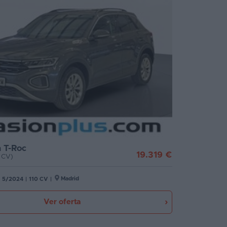
 T-Roc
19.319 €
0 CV)
Madrid
5/2024
|
110 CV
|
Ver oferta