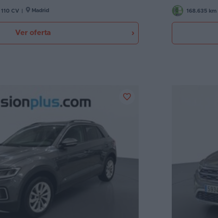
Madrid
110 CV
|
168.635 km
Ver oferta