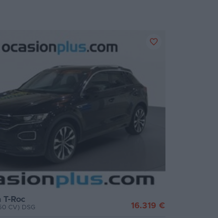
 T-Roc
16.319 €
(150 CV) DSG