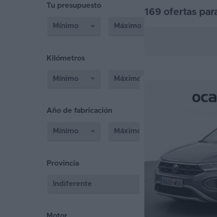
Tu presupuesto
169 ofertas par
Segunda
mano
Eléctricos
Kilómetros
Híbridos
Ofertas
Asistente
Año de fabricación
Foro
de
opiniones
Provincia
Guías
de
compra
Comparador
Motor