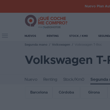
Nuevo Plan Aut
Iniciar
sesión
Toggle navigation
NUEVOS
RENTING
STOCK / KM0
SEGUND
Segunda mano
/
Volkswagen
/
Volkswagen T-Roc
Inicio
Volkswagen T-
Coches
nuevos
Renting
Nuevo
Renting
Stock/Km0
Segunda
Suscripción
Barcelona
Córdoba
Girona
Stock
KM
0