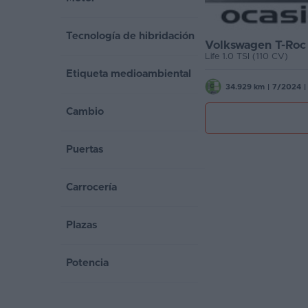
Favoritos
Tecnología de hibridación
Volkswagen T-Roc
Concesionarios
Life 1.0 TSI (110 CV)
Etiqueta medioambiental
Vender
34.929 km
|
7/2024
|
coche
Cambio
Blog
Puertas
Ventas
de
Carrocería
coches
2026
Plazas
Potencia