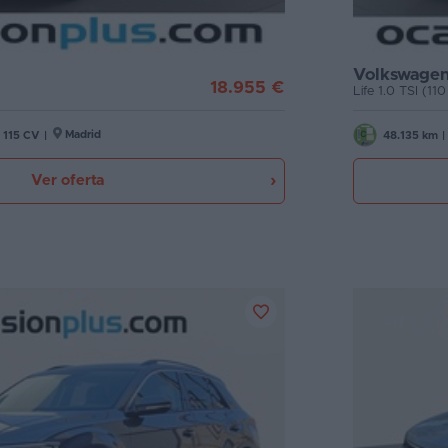
Volkswagen
18.955 €
Life 1.0 TSI (11
Madrid
115 CV
|
48.135 km
|
Ver oferta