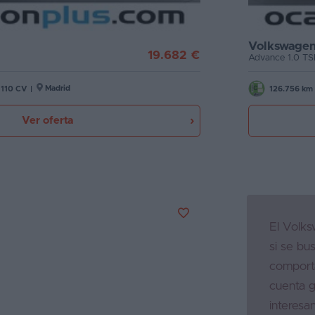
Volkswagen
19.682 €
Advance 1.0 TSI
Madrid
110 CV
|
126.756 km
Ver oferta
El Volks
si se bu
comport
cuenta 
interesan