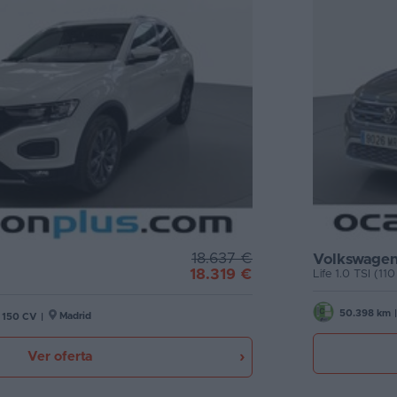
18.637 €
Volkswagen
18.319 €
Life 1.0 TSI (11
50.398 km
|
Madrid
150 CV
|
Ver oferta