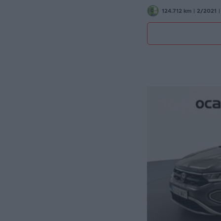
124.712 km
|
2/2021
|