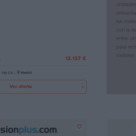
unidades
presenta
los mate
con la l
entre ot
para recu
motores 
13.137 €
)
consumos
puedes p
Madrid
|
110 CV
|
consegui
Ver oferta
gasta po