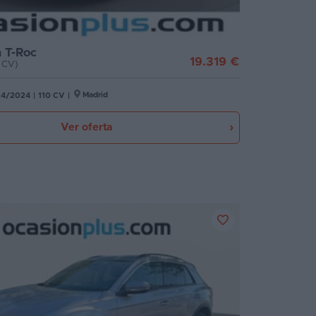
 T-Roc
19.319 €
0 CV)
Madrid
4/2024
|
110 CV
|
Ver oferta