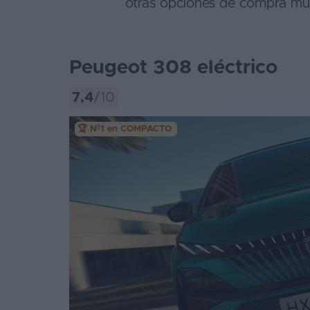
otras opciones de compra muy
Segunda
mano
Peugeot 308 eléctrico
Eléctricos
Híbridos
7,4
/10
Ofertas
🏆 Nº1 en COMPACTO
Asistente
Foro
de
opiniones
Guías
de
compra
Comparador