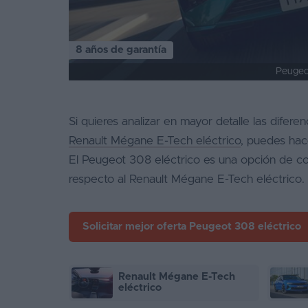
Favoritos
8 años de garantía
Concesionarios
Peugeo
Vender
coche
Si quieres analizar en mayor detalle las diferen
Blog
Renault Mégane E-Tech eléctrico
, puedes hac
Ventas
El Peugeot 308 eléctrico es una opción de c
de
respecto al Renault Mégane E-Tech eléctrico.
coches
2026
Solicitar mejor oferta
Peugeot 308 eléctrico
Renault Mégane E-Tech
eléctrico