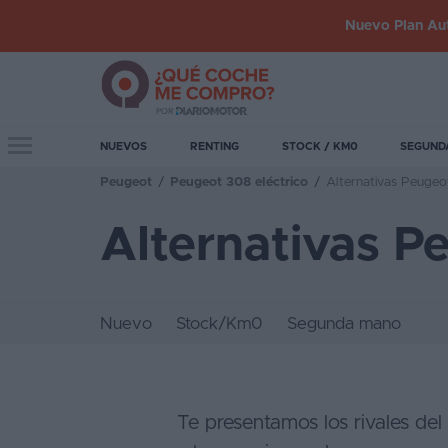
Nuevo Plan Aut
Iniciar
sesión
Toggle navigation
NUEVOS
RENTING
STOCK / KM0
SEGUND
Peugeot
/
Peugeot 308 eléctrico
/
Alternativas Peugeo
Inicio
Alternativas P
Coches
nuevos
Renting
Nuevo
Stock/Km0
Segunda mano
Suscripción
Stock
KM
Te presentamos los rivales del
0