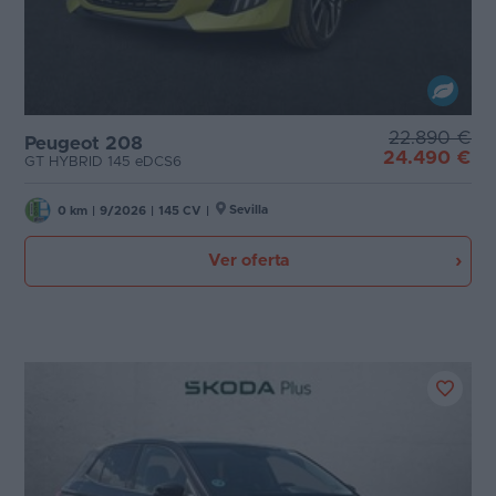
22.890 €
Peugeot 208
24.490 €
GT HYBRID 145 eDCS6
Sevilla
0 km
|
9/2026
|
145 CV
|
Ver oferta