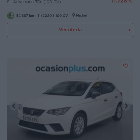
11.728 €
SL Aniversario TCe (100 CV)
Madrid
52.667 km
|
11/2020
|
100 CV
|
Ver oferta