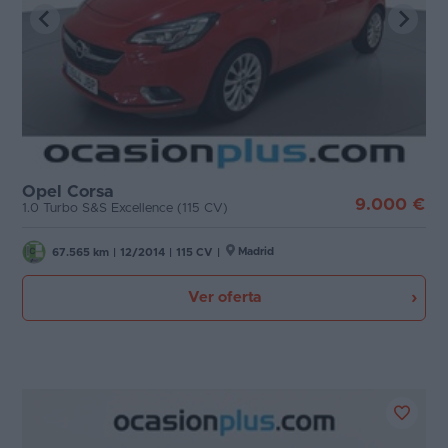
Opel Corsa
9.000 €
1.0 Turbo S&S Excellence (115 CV)
Madrid
67.565 km
|
12/2014
|
115 CV
|
Ver oferta