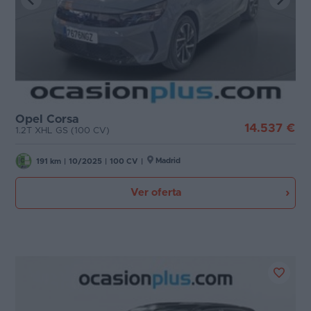
Favoritos
Puertas
Concesionarios
Carrocería
Vender
coche
Plazas
Opel Corsa
Blog
14.537 €
1.2T XHL GS (100 CV)
Potencia
Ventas
Madrid
191 km
|
10/2025
|
100 CV
|
de
coches
Ver oferta
2026