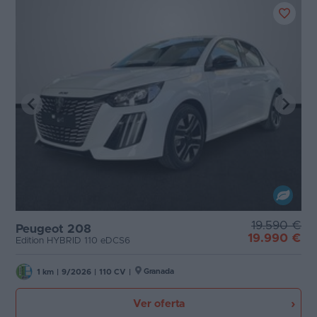
19.590 €
Peugeot 208
19.990 €
Edition HYBRID 110 eDCS6
Granada
1 km
|
9/2026
|
110 CV
|
Ver oferta