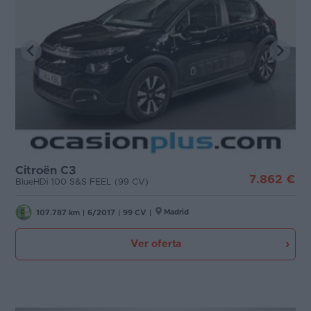
Citroën C3
7.862 €
BlueHDi 100 S&S FEEL (99 CV)
Madrid
107.787 km
|
6/2017
|
99 CV
|
Ver oferta