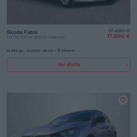
17.490 €
Skoda Fabia
17.500 €
1.0 TSI 70KW (95CV) Selection
Alicante
12.953 km
|
5/2025
|
95 CV
|
Ver oferta