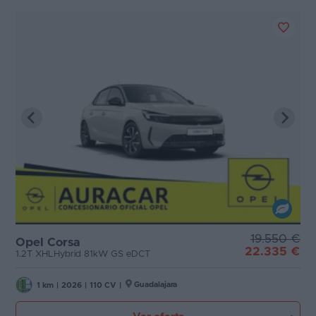
19.550 €
Opel Corsa
22.335 €
1.2T XHLHybrid 81kW GS eDCT
Guadalajara
1 km
|
2026
|
110 CV
|