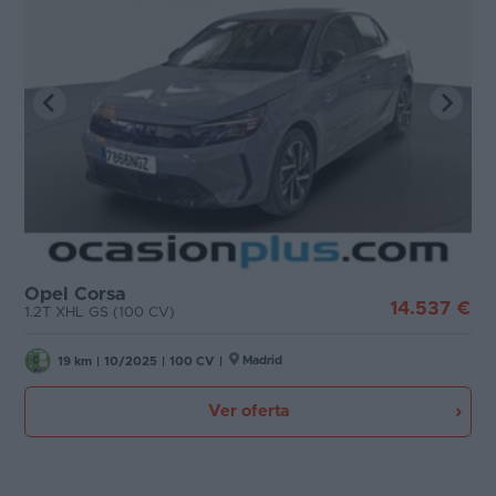
Opel Corsa
14.537 €
1.2T XHL GS (100 CV)
Madrid
19 km
|
10/2025
|
100 CV
|
Ver oferta