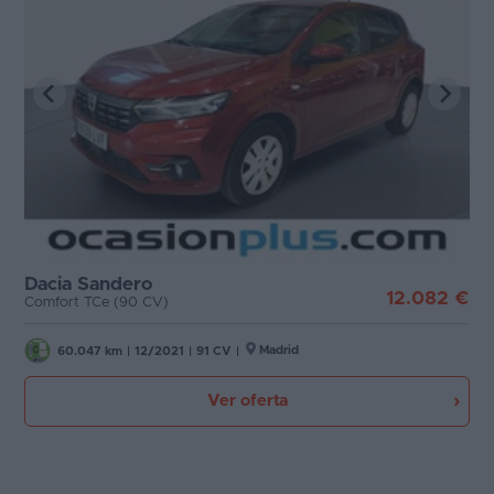
Dacia Sandero
12.082 €
Comfort TCe (90 CV)
Madrid
60.047 km
|
12/2021
|
91 CV
|
Ver oferta