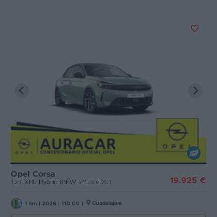
Opel Corsa
19.925 €
1.2T XHL Hybrid 81kW #YES eDCT
Guadalajara
1 km
|
2026
|
110 CV
|