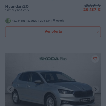
26.591 €
Hyundai i20
26.137 €
1.6T N (204 CV)
Madrid
18.341 km
|
8/2023
|
204 CV
|
Ver oferta