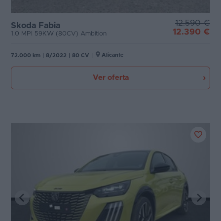
12.590 €
Skoda Fabia
12.390 €
1.0 MPI 59KW (80CV) Ambition
Alicante
72.000 km
|
8/2022
|
80 CV
|
Ver oferta