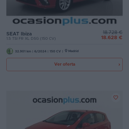
18.728 €
SEAT Ibiza
18.628 €
1.5 TSI FR XL DSG (150 CV)
Madrid
32.901 km
|
6/2024
|
150 CV
|
Ver oferta