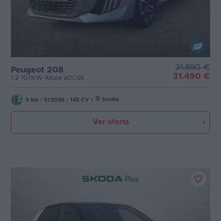
31.890 €
Peugeot 208
31.490 €
1.2 107KW Allure eDCS6
Sevilla
5 km
|
9/2026
|
145 CV
|
Ver oferta