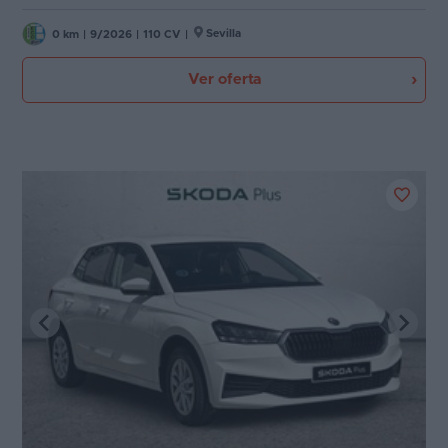
Sevilla
0 km
|
9/2026
|
110 CV
|
Ver oferta