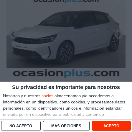
Opel Corsa
Su privacidad es importante para nosotros
14.537 €
1.2T XHL GS (100 CV)
Nosotros y nuestros
socios
almacenamos y/o accedemos a
información en un dispositivo, como cookies, y procesamos datos
Madrid
11 km
|
10/2025
|
100 CV
|
personales, como identificadores únicos e información estándar
enviada por un dispositivo para publicidad y contenido
Ver oferta
personalizado, medición de publicidad y contenido, investigación
NO ACEPTO
MÁS OPCIONES
ACEPTO
de audiencia y desarrollo de servicios.
Con su permiso, nosotros y