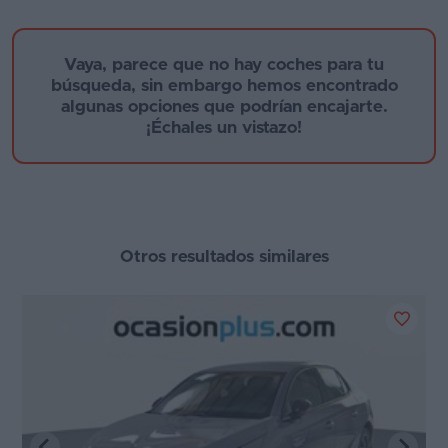
Segunda
mano
Año de fabricación
Vaya, parece que no hay coches para tu
búsqueda, sin embargo hemos encontrado
Eléctricos
algunas opciones que podrían encajarte.
¡Échales un vistazo!
Híbridos
Provincia
Ofertas
Asistente
Otros resultados similares
Foro
Motor
de
opiniones
Tecnología de hibridación
Guías
de
Etiqueta medioambiental
compra
Cambio
Comparador