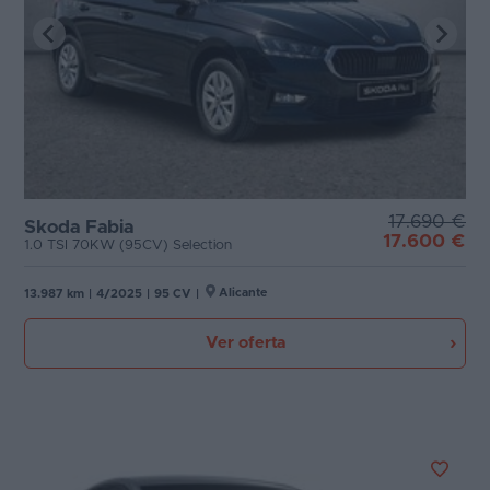
17.690 €
Skoda Fabia
17.600 €
1.0 TSI 70KW (95CV) Selection
Alicante
13.987 km
|
4/2025
|
95 CV
|
Ver oferta