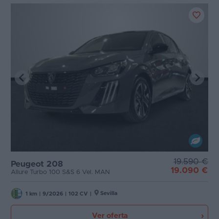
19.590 €
Peugeot 208
19.090 €
Allure Turbo 100 S&S 6 Vel. MAN
Sevilla
1 km
|
9/2026
|
102 CV
|
Ver oferta