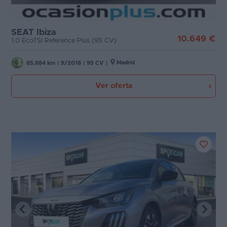
SEAT Ibiza
10.649 €
1.0 EcoTSI Reference Plus (95 CV)
Madrid
85.884 km
|
9/2018
|
95 CV
|
Ver oferta