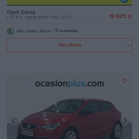
Opel Corsa
19.925 €
1.2T XHL Hybrid 81kW #YES eDCT
Guadalajara
1 km
|
2026
|
110 CV
|
Ver oferta