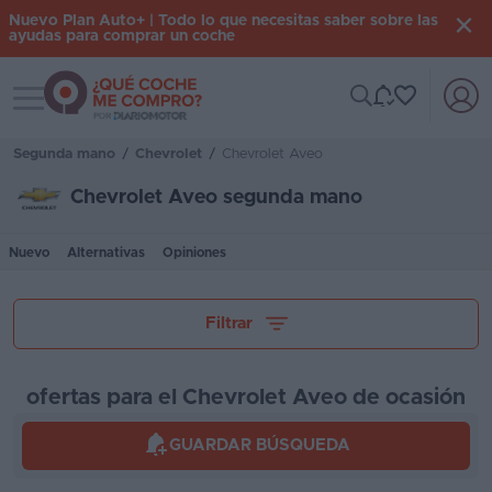
Nuevo Plan Auto+ | Todo lo que necesitas saber sobre las
ayudas para comprar un coche
Toggle navigation
Iniciar
sesión
Segunda mano
/
Chevrolet
/
Chevrolet Aveo
Chevrolet Aveo segunda mano
Inicio
Nuevo
Alternativas
Opiniones
Coches
nuevos
Tu presupuesto
Filtrar
Renting
Suscripción
ofertas para el Chevrolet Aveo de ocasión
Stock
Kilómetros
GUARDAR BÚSQUEDA
KM
0