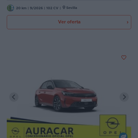
Sevilla
20 km
|
9/2026
|
102 CV
|
Ver oferta