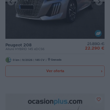
21.890 €
Peugeot 208
22.290 €
Allure HYBRID 145 eDCS6
Granada
0 km
|
9/2026
|
145 CV
|
Ver oferta