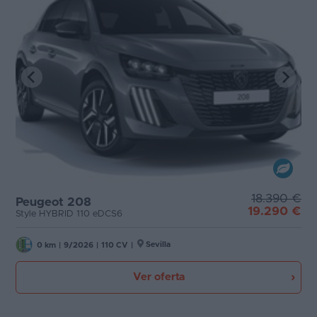
18.390 €
Peugeot 208
19.290 €
Style HYBRID 110 eDCS6
Sevilla
0 km
|
9/2026
|
110 CV
|
Ver oferta