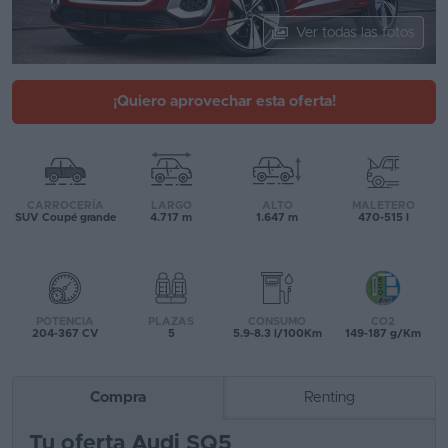
Segunda
Ver todas las fotos
mano
Eléctricos
¡Quiero aprovechar esta oferta!
Híbridos
Ofertas
CARROCERÍA
LARGO
ALTO
MALETERO
Asistente
SUV Coupé grande
4.717 m
1.647 m
470-515 l
Foro
de
opiniones
POTENCIA
PLAZAS
CONSUMO
CO2
204-367 CV
5
5.9-8.3 l/100Km
149-187 g/Km
Guías
de
Compra
Renting
compra
Tu oferta Audi SQ5
Comparador