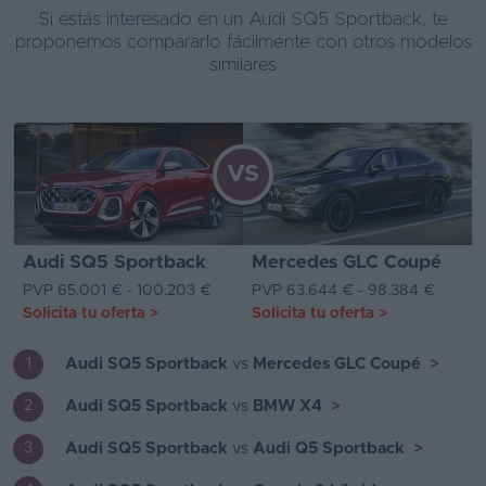
Si estás interesado en un Audi SQ5 Sportback, te
proponemos compararlo fácilmente con otros modelos
similares
VS
Audi SQ5 Sportback
Mercedes GLC Coupé
PVP 65.001 € - 100.203 €
PVP 63.644 € - 98.384 €
Solicita tu oferta
>
Solicita tu oferta
>
Audi SQ5 Sportback
vs
Mercedes GLC Coupé
>
1
Audi SQ5 Sportback
vs
BMW X4
>
2
Audi SQ5 Sportback
vs
Audi Q5 Sportback
>
3