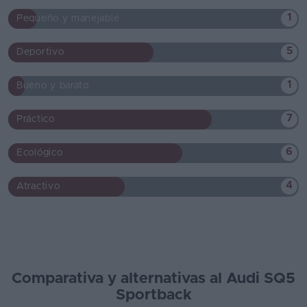
1
Pequeño y manejable
5
Deportivo
1
Bueno y barato
7
Práctico
6
Ecológico
4
Atractivo
Comparativa y alternativas al Audi SQ5
Sportback