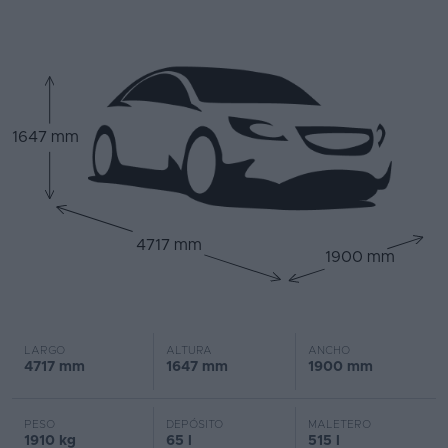
1647 mm
4717 mm
1900 mm
LARGO
ALTURA
ANCHO
4717 mm
1647 mm
1900 mm
PESO
DEPÓSITO
MALETERO
1910 kg
65 l
515 l