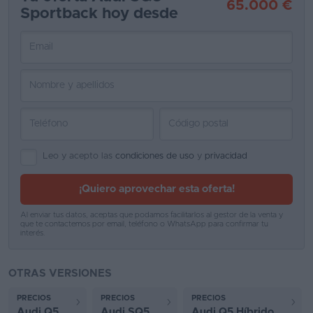
65.000 €
Sportback hoy desde
Favoritos
Concesionarios
Vender
coche
Blog
Ventas
Leo y acepto las
condiciones de uso
y
privacidad
de
¡Quiero aprovechar esta oferta!
coches
2026
Al enviar tus datos, aceptas que podamos facilitarlos al gestor de la venta y
que te contactemos por email, teléfono o WhatsApp para confirmar tu
interés.
OTRAS VERSIONES
PRECIOS
PRECIOS
PRECIOS
Audi Q5
Audi SQ5
Audi Q5 Híbrido