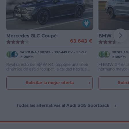
Mercedes GLC Coupé
BMW X4
63.643 €
GASOLINA
/
DIESEL
•
197-449 CV
•
5.1-9.2
DIESEL
/
G
l/100Km
l/100Km
Rival directo del BMW X4, propone una línea
El BMW X4 es la
dinámica de estilo "coupé", la calidad habitual
hermano mayor, 
en Mercedes y un comportamiento más eficaz
Premium deporti
que la variante convencional. Puede tener
cuyo punto fuert
Solicitar la mejor oferta
Solic
mucho equipamiento aunque para ello es
original. Es más
necesario invertir en opciones.
necesariamente 
Todas las alternativas al Audi SQ5 Sportback