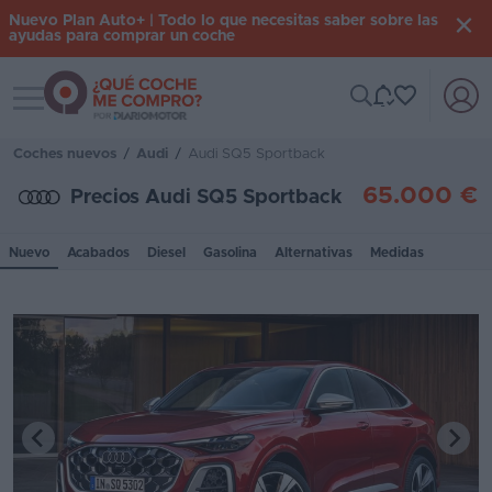
Nuevo Plan Auto+ | Todo lo que necesitas saber sobre las
ayudas para comprar un coche
Toggle navigation
Iniciar
sesión
Coches nuevos
/
Audi
/
Audi SQ5 Sportback
65.000 €
Precios Audi SQ5 Sportback
Inicio
Nuevo
Acabados
Diesel
Gasolina
Alternativas
Medidas
Coches
nuevos
Renting
Suscripción
Stock
KM
0