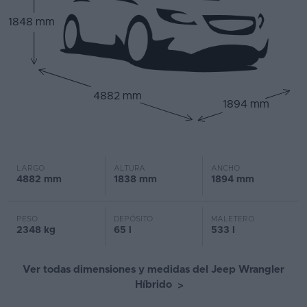
1848 mm
4882 mm
1894 mm
LARGO
ALTURA
ANCHO
4882 mm
1838 mm
1894 mm
PESO
DEPÓSITO
MALETERO
2348 kg
65 l
533 l
Ver todas dimensiones y medidas del Jeep Wrangler
Híbrido
>