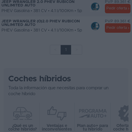
JEEP WRANGLER 2.0 PHEV RUBICON
PVP 89.361 €
UNLIMITED AUTO
Pedir oferta
PHEV Gasolina • 381 CV • 4.1 l/100Km • 5p
JEEP WRANGLER (O)2.0 PHEV RUBICON
PVP 89.361 €
UNLIMITED AUTO
Pedir oferta
PHEV Gasolina • 381 CV • 4.1 l/100Km • 5p
<
1
>
Coches híbridos
Toda la información que necesitas para comprar un
coche híbrido
¿Qué es un
Ventajas e
Plan auto+ para
Ofertas
coche híbrido?
inconvenientes
tu híbrido
coche híb