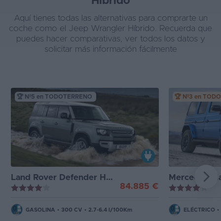
Híbrido
Aquí tienes todas las alternativas para comprarte un
coche como el Jeep Wrangler Híbrido. Recuerda que
puedes hacer comparativas, ver todos los datos y
solicitar más información fácilmente
🏆 Nº5 en TODOTERRENO
🏆 Nº3 en TO
Land Rover Defender Híbrido
Mercedes Clase
84.885 €
GASOLINA
•
300 CV
•
2.7-6.4 l/100Km
ELÉCTRICO
•