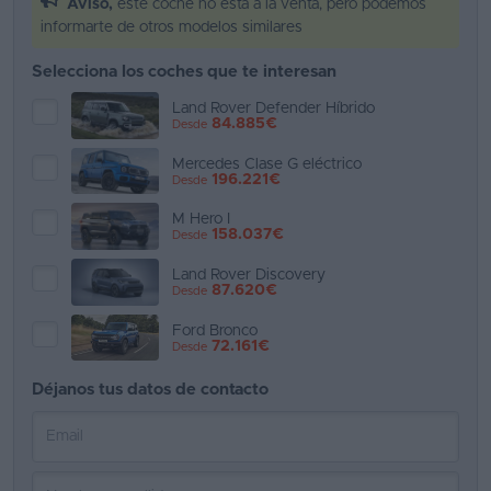
Aviso,
este coche no está a la venta, pero podemos
informarte de otros modelos similares
Favoritos
Selecciona los coches que te interesan
Concesionarios
Land Rover Defender Híbrido
84.885€
Desde
Vender
coche
Mercedes Clase G eléctrico
196.221€
Desde
Blog
M Hero I
158.037€
Desde
Ventas
de
Land Rover Discovery
87.620€
Desde
coches
2026
Ford Bronco
72.161€
Desde
Déjanos tus datos de contacto