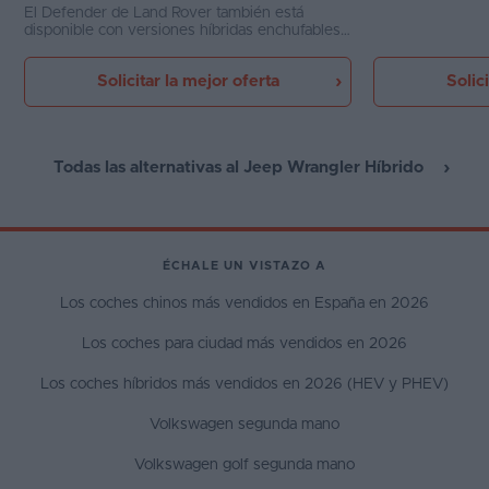
El Defender de Land Rover también está
disponible con versiones híbridas enchufables
en las carrocerías de tres y cinco puertas, que
le proporciona un confort de marcha brutal sin
Solicitar la mejor oferta
Solic
renunciar a unas capacidades 4x4 de primer
nivel
Todas las alternativas al Jeep Wrangler Híbrido
ÉCHALE UN VISTAZO A
Los coches chinos más vendidos en España en 2026
Los coches para ciudad más vendidos en 2026
Los coches híbridos más vendidos en 2026 (HEV y PHEV)
Volkswagen segunda mano
Volkswagen golf segunda mano