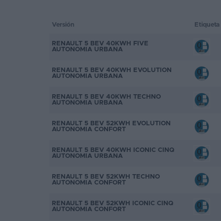
Favoritos
Versión
Etiqueta
Concesionarios
RENAULT 5 BEV 40KWH FIVE
AUTONOMIA URBANA
Vender
coche
RENAULT 5 BEV 40KWH EVOLUTION
AUTONOMIA URBANA
Blog
RENAULT 5 BEV 40KWH TECHNO
AUTONOMIA URBANA
Ventas
de
RENAULT 5 BEV 52KWH EVOLUTION
AUTONOMIA CONFORT
coches
2026
RENAULT 5 BEV 40KWH ICONIC CINQ
AUTONOMIA URBANA
RENAULT 5 BEV 52KWH TECHNO
AUTONOMIA CONFORT
RENAULT 5 BEV 52KWH ICONIC CINQ
AUTONOMIA CONFORT