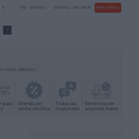
5
150
409 Km
Eléctrico
36.084 €
Pedir oferta
1
>
n coche eléctrico
+ para
Ofertas de
Todas las
Eléctricos de
co
coche eléctico
respuestas
segunda mano