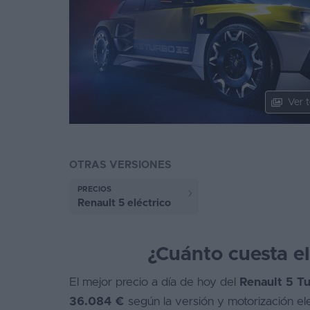
Segunda
mano
Eléctricos
Híbridos
Ver t
Ofertas
Asistente
OTRAS VERSIONES
Foro
PRECIOS
de
Renault 5 eléctrico
opiniones
Guías
¿Cuánto cuesta e
de
compra
El mejor precio a día de hoy del
Renault 5 T
36.084 €
según la versión y motorización el
Comparador