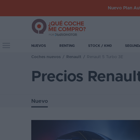
Nuevo Plan Aut
Iniciar
sesión
Toggle navigation
NUEVOS
RENTING
STOCK / KM0
SEGUND
Coches nuevos
/
Renault
/
Renault 5 Turbo 3E
Inicio
Precios Renaul
Coches
nuevos
Renting
Nuevo
Suscripción
Stock
KM
0