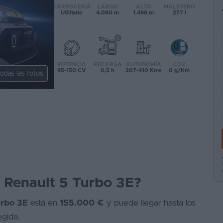
CARROCERÍA
LARGO
ALTO
MALETERO
Utilitario
4.080 m
1.498 m
277 l
POTENCIA
RECARGA
AUTONOMÍA
CO2
95-150 CV
0,5 h
307-410 Kms
0 g/Km
odas las fotos
l Renault 5 Turbo 3E?
urbo 3E
está en
155.000 €
y puede llegar hasta los
egida.