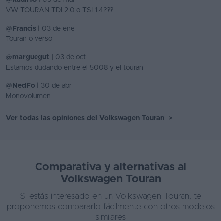
@RaulHG |
05 de mar
VW TOURAN TDI 2.0 o TSI 1.4???
@Francis |
03 de ene
Touran o verso
@marguegut |
03 de oct
Estamos dudando entre el 5008 y el touran
@NedFo |
30 de abr
Monovolumen
Ver todas las opiniones del Volkswagen Touran
>
Comparativa y alternativas al
Volkswagen Touran
Si estás interesado en un Volkswagen Touran, te
proponemos compararlo fácilmente con otros modelos
similares