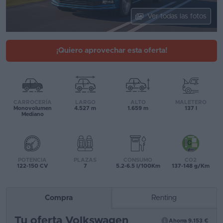
Segunda
Ver todas las fotos
mano
Eléctricos
¡Quiero aprovechar esta oferta!
Híbridos
Ofertas
CARROCERÍA
LARGO
ALTO
MALETERO
Asistente
Monovolumen
4.527 m
1.659 m
137 l
Mediano
Foro
de
opiniones
POTENCIA
PLAZAS
CONSUMO
CO2
122-150 CV
7
5.2-6.5 l/100Km
137-148 g/Km
Guías
de
Compra
Renting
compra
Tu oferta Volkswagen
Comparador
Ahorra 9.153 €