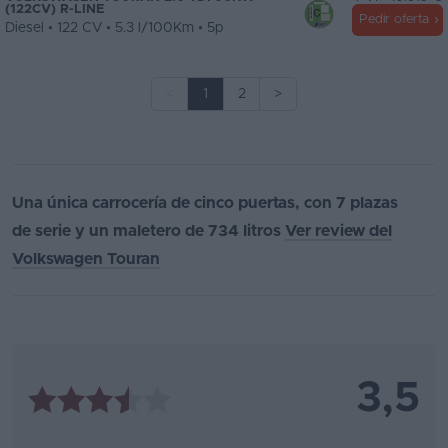
(122CV) R-LINE
Pedir oferta
Diesel • 122 CV • 5.3 l/100Km • 5p
<
1
2
>
Una única carrocería de cinco puertas, con 7 plazas
de serie y un maletero de 734 litros
Ver review del
Volkswagen Touran
3,5