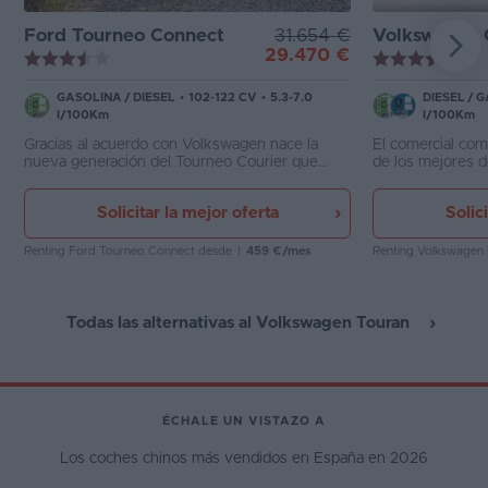
Ford Tourneo Connect
31.654 €
Volkswagen
29.470 €
GASOLINA
/
DIESEL
•
102-122 CV
•
5.3-7.0
DIESEL
/
G
l/100Km
l/100Km
Gracias al acuerdo con Volkswagen nace la
El comercial co
nueva generación del Tourneo Courier que
de los mejores d
comparte muchos elementos con el
de construcción,
Volkswagen Caddy aunque en su interior los
confort como de
Solicitar la mejor oferta
Solic
acabados están más cuidados. Es práctico y
cuenta con versiones con etiqueta CERO
Renting Ford Tourneo Connect
desde
|
459 €/mes
Renting Volkswagen
Todas las alternativas al Volkswagen Touran
ÉCHALE UN VISTAZO A
Los coches chinos más vendidos en España en 2026