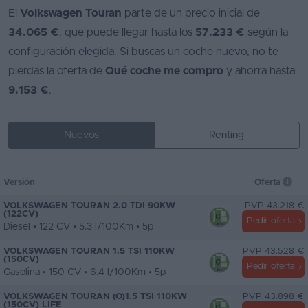
El
Volkswagen Touran
parte de un precio inicial de
34.065 €
, que puede llegar hasta los
57.233 €
según la
configuración elegida. Si buscas un coche nuevo, no te
pierdas la oferta de
Qué coche me compro
y ahorra hasta
9.153 €
.
Nuevos
Renting
Versión
Oferta
VOLKSWAGEN TOURAN 2.0 TDI 90KW
PVP 43.218 €
(122CV)
Pedir oferta
Diesel • 122 CV • 5.3 l/100Km • 5p
VOLKSWAGEN TOURAN 1.5 TSI 110KW
PVP 43.528 €
(150CV)
Pedir oferta
Gasolina • 150 CV • 6.4 l/100Km • 5p
VOLKSWAGEN TOURAN (O)1.5 TSI 110KW
PVP 43.898 €
(150CV) LIFE