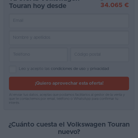
34.065 €
Touran hoy desde
Favoritos
Concesionarios
Vender
coche
Blog
Ventas
Leo y acepto las
condiciones de uso
y
privacidad
de
¡Quiero aprovechar esta oferta!
coches
2026
Al enviar tus datos, aceptas que podamos facilitarlos al gestor de la venta y
que te contactemos por email, teléfono o WhatsApp para confirmar tu
interés.
¿Cuánto cuesta el Volkswagen Touran
nuevo?