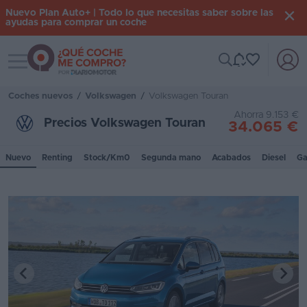
Nuevo Plan Auto+ | Todo lo que necesitas saber sobre las
ayudas para comprar un coche
Toggle navigation
Iniciar
sesión
Coches nuevos
/
Volkswagen
/
Volkswagen Touran
Ahorra 9.153 €
Precios Volkswagen Touran
34.065 €
Inicio
Nuevo
Renting
Stock/Km0
Segunda mano
Acabados
Diesel
Ga
Coches
nuevos
Renting
Suscripción
Stock
KM
0