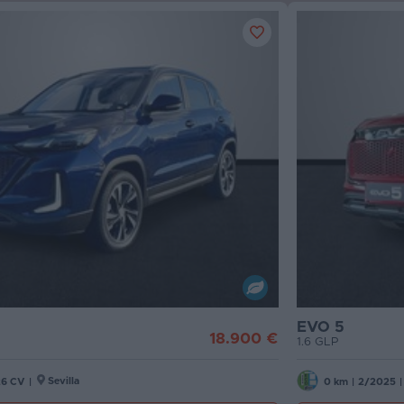
EVO 5
18.900 €
1.6 GLP
Sevilla
26 CV
|
0 km
|
2/2025
|