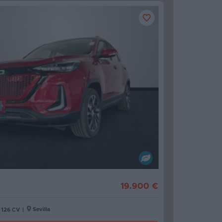
19.900 €
Sevilla
126 CV
|