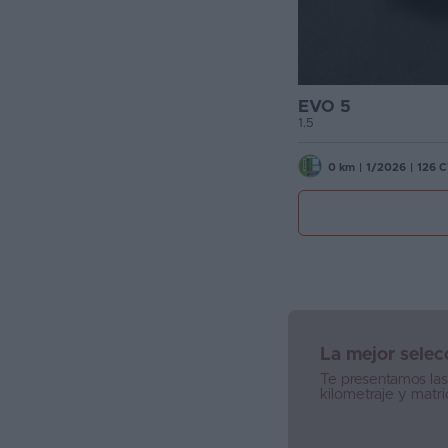
EVO 5
1.5
0 km
|
1/2026
|
126 
La mejor sele
Te presentamos la
kilometraje y matr