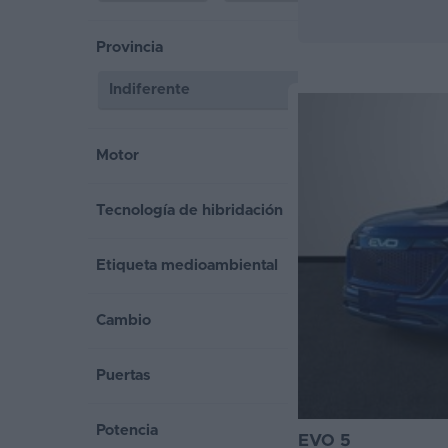
Segunda
Provincia
mano
Eléctricos
Híbridos
Motor
Ofertas
Tecnología de hibridación
Asistente
Foro
Etiqueta medioambiental
de
opiniones
Cambio
Guías
Puertas
de
compra
Potencia
EVO 5
Comparador