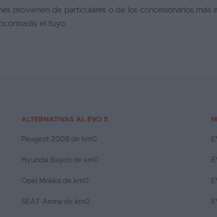
hes provienen de particulares o de los concesionarios más
contrarás el tuyo.
ALTERNATIVAS AL EVO 5
M
Peugeot 2008 de km0
E
Hyundai Bayon de km0
E
Opel Mokka de km0
E
SEAT Arona de km0
E