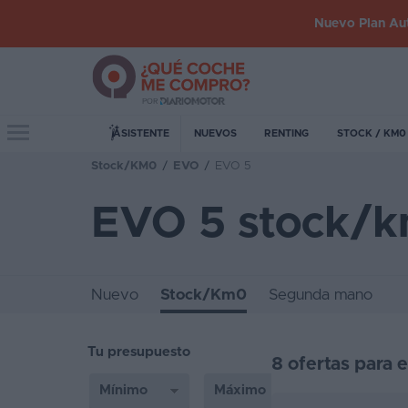
Nuevo Plan Aut
Iniciar
sesión
Toggle navigation
ASISTENTE
NUEVOS
RENTING
STOCK / KM0
Stock/KM0
/
EVO
/
EVO 5
Inicio
EVO 5 stock/
Coches
nuevos
Renting
Nuevo
Stock/Km0
Segunda mano
Suscripción
Tu presupuesto
Stock
8 ofertas para 
KM
0