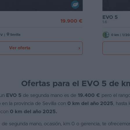
EVO 5
19.900 €
1.6
Sevilla
CV
|
0 km
|
1/20
Ver oferta
Ofertas para el EVO 5 de k
 un
EVO 5
de segunda mano es de
19.400 €
pero el rang
en la provincia de Sevilla con
0 km del año 2025
, hasta 
a con
0 km del año 2025.
de segunda mano, ocasión, km 0 o gerencia, te ofrecemos l