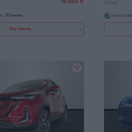
19.900 €
1.5 GLP
Granada
CV
|
0 km
|
1/20
Ver oferta