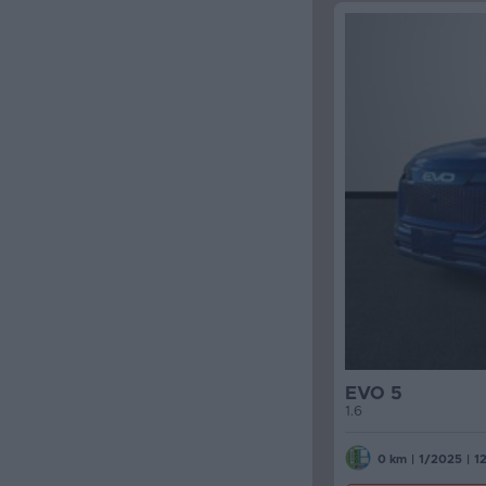
EVO 5
1.6
0 km
|
1/2025
|
1