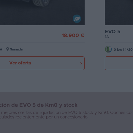
EVO 5
18.900 €
1.5
Granada
CV
|
0 km
|
1/20
Ver oferta
cción de EVO 5 de Km0 y stock
s mejores ofertas de liquidación de EVO 5 stock y Km0. Coches c
iculados recientemente por un concesionario