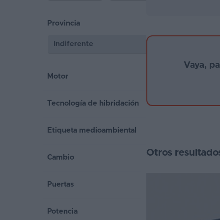
Segunda
Provincia
mano
Eléctricos
Vaya, p
Híbridos
Motor
Ofertas
Tecnología de hibridación
Asistente
Foro
Etiqueta medioambiental
de
Otros resultado
opiniones
Cambio
Guías
Puertas
de
compra
Potencia
Comparador