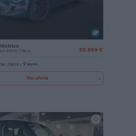
léctrico
30.999 €
0km 87kW (118cv)
Sevilla
026
|
118 CV
|
Ver oferta