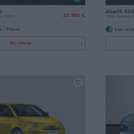
o
Abarth 50
32.199 €
 (118cv)
500e Turismo 4
Sevilla
CV
|
0 km
|
9/2
Ver oferta