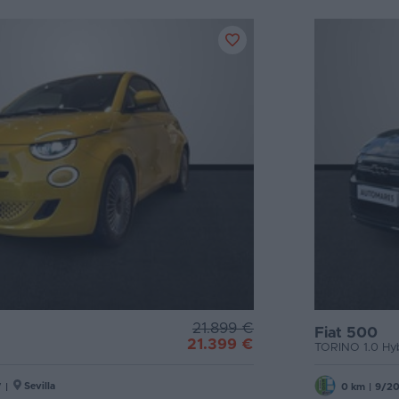
21.899 €
Fiat 500
21.399 €
TORINO 1.0 Hy
Sevilla
V
|
0 km
|
9/2