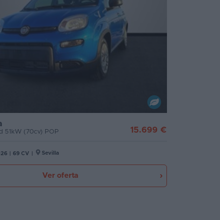
a
15.699 €
id 51kW (70cv) POP
Sevilla
026
|
69 CV
|
Ver oferta