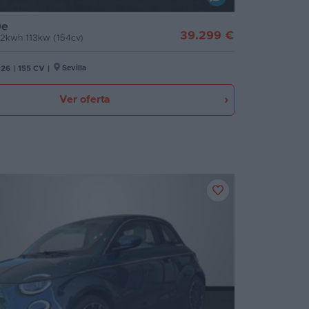
0e
39.299 €
2kwh 113kw (154cv)
Sevilla
026
|
155 CV
|
Ver oferta