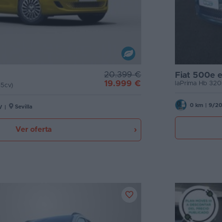
20.399 €
Fiat 500e e
19.999 €
laPrima Hb 32
5cv)
0 km
|
9/2
Sevilla
V
|
Ver oferta