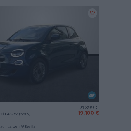
21.399 €
19.100 €
brid 48kW (65cv)
Sevilla
026
|
65 CV
|