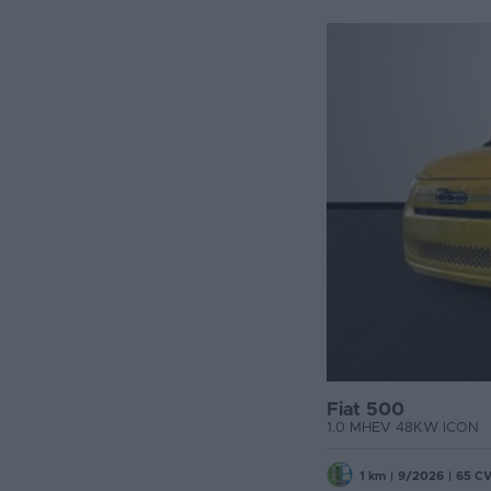
Fiat 500
1.0 MHEV 48KW ICON
1 km
|
9/2026
|
65 C