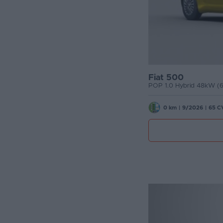
Fiat 500
POP 1.0 Hybrid 48kW (6
0 km
|
9/2026
|
65 C