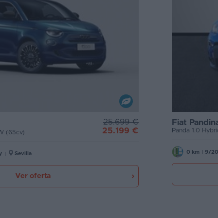
25.699 €
Fiat Pandin
25.199 €
Panda 1.0 Hybr
W (65cv)
0 km
|
9/2
Sevilla
V
|
Ver oferta