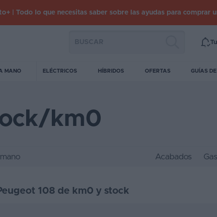
o+ | Todo lo que necesitas saber sobre las ayudas para comprar 
Tu
A MANO
ELÉCTRICOS
HÍBRIDOS
OFERTAS
GUÍAS D
tock/km0
 mano
Acabados
Gas
 Peugeot 108 de km0 y stock