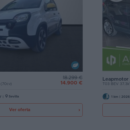
18.299 €
Leapmotor
14.900 €
 (70cv)
T03 BEV 37.3k
Sevilla
V
|
1 km
|
2026
Ver oferta