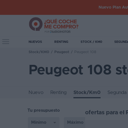
Nuevo Plan Aut
Iniciar
sesión
Toggle navigation
NUEVOS
RENTING
STOCK / KM0
SEGUND
Stock/KM0
/
Peugeot
/
Peugeot 108
Inicio
Peugeot 108 s
Coches
nuevos
Renting
Nuevo
Renting
Stock/Km0
Segunda
Suscripción
Tu presupuesto
Stock
ofertas para el
KM
0