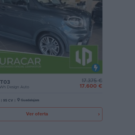
17.375 €
 T03
17.600 €
Wh Design Auto
Guadalajara
|
95 CV
|
Ver oferta