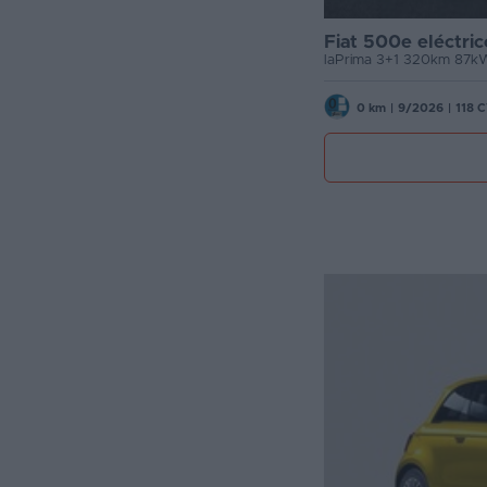
Fiat 500e eléctric
laPrima 3+1 320km 87kW
0 km
|
9/2026
|
118 