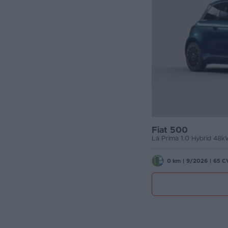
Favoritos
Concesionarios
Vender
coche
Blog
Ventas
de
Fiat 500
La Prima 1.0 Hybrid 48k
coches
2026
0 km
|
9/2026
|
65 C