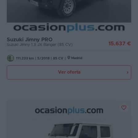
Suzuki Jimny PRO
15.637 €
Suzuki Jimny 1.3 JX Ranger (85 CV)
Madrid
111.233 km
|
5/2018
|
85 CV
|
Ver oferta