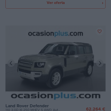
Ver oferta
Land Rover Defender
62.264 €
110 3.0D I6 250 MHEV S 4WD Auto (249 CV)