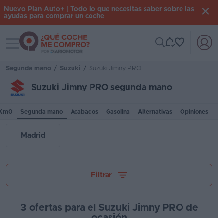
Nuevo Plan Auto+ | Todo lo que necesitas saber sobre las
ayudas para comprar un coche
Toggle navigation
Iniciar
sesión
Segunda mano
/
Suzuki
/
Suzuki Jimny PRO
Suzuki Jimny PRO segunda mano
Inicio
/Km0
Segunda mano
Acabados
Gasolina
Alternativas
Opiniones
Coches
nuevos
Madrid
Renting
Suscripción
Tu presupuesto
Filtrar
Stock
KM
3 ofertas para el Suzuki Jimny PRO de
0
ocasión