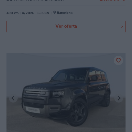
4.4 V8 635 Octa 110 Auto 4WD
Barcelona
490 km
|
4/2026
|
635 CV
|
Ver oferta