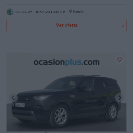
Madrid
65.365 km
|
10/2023
|
249 CV
|
Ver oferta