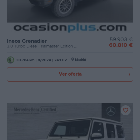
59.903 €
Ineos Grenadier
60.810 €
3.0 Turbo Diésel Trialmaster Edition SW (249 CV)
Madrid
30.784 km
|
8/2024
|
249 CV
|
Ver oferta