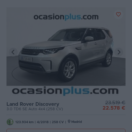
23.519 €
Land Rover Discovery
22.578 €
3.0 TD6 SE Auto 4x4 (258 CV)
Madrid
123.934 km
|
4/2018
|
258 CV
|