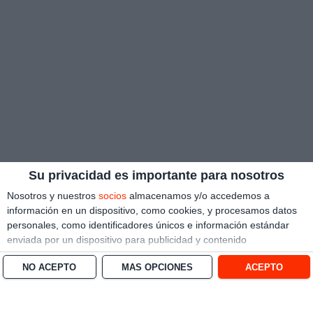
Su privacidad es importante para nosotros
Nosotros y nuestros
socios
almacenamos y/o accedemos a
información en un dispositivo, como cookies, y procesamos datos
personales, como identificadores únicos e información estándar
enviada por un dispositivo para publicidad y contenido
personalizado, medición de publicidad y contenido, investigación
NO ACEPTO
MÁS OPCIONES
ACEPTO
de audiencia y desarrollo de servicios.
Con su permiso, nosotros y
nuestros socios podemos utilizar datos de localización geográfica
precisa e identificación mediante las características de dispositivos.