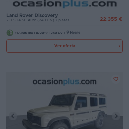
Land Rover Discovery
22.355 €
2.0 SD4 SE Auto (240 CV) 7 plazas
Madrid
117.900 km
|
8/2019
|
240 CV
|
Ver oferta