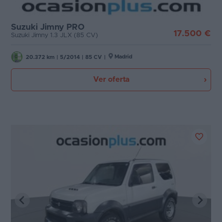
Etiqueta medioambiental
Favoritos
Suzuki Jimny PRO
Cambio
17.500 €
Suzuki Jimny 1.3 JLX (85 CV)
Concesionarios
Puertas
Madrid
Vender
20.372 km
|
5/2014
|
85 CV
|
coche
Ver oferta
Carrocería
Blog
Plazas
Ventas
de
coches
Potencia
2026