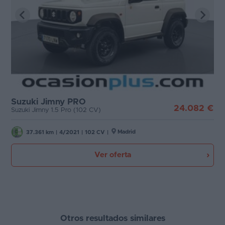
Suzuki Jimny PRO
24.082 €
Suzuki Jimny 1.5 Pro (102 CV)
Madrid
37.361 km
|
4/2021
|
102 CV
|
Ver oferta
Otros resultados similares