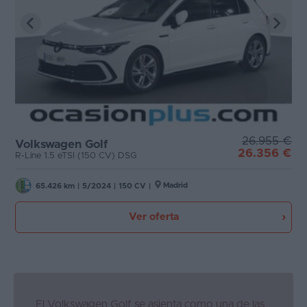
26.955 €
Volkswagen Golf
26.356 €
R-Line 1.5 eTSI (150 CV) DSG
Madrid
65.426 km
|
5/2024
|
150 CV
|
Ver oferta
El Volkswagen Golf se asienta como una de las