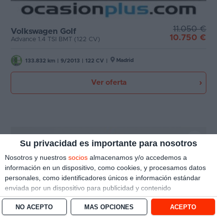
11.050 €
Volkswagen Golf
10.750 €
Advance 1.4 TSI BMT (122 CV)
Madrid
133.832 km
|
9/2013
|
122 CV
|
Ver oferta
Su privacidad es importante para nosotros
Nosotros y nuestros
socios
almacenamos y/o accedemos a
información en un dispositivo, como cookies, y procesamos datos
personales, como identificadores únicos e información estándar
enviada por un dispositivo para publicidad y contenido
personalizado, medición de publicidad y contenido, investigación
NO ACEPTO
MÁS OPCIONES
ACEPTO
de audiencia y desarrollo de servicios.
Con su permiso, nosotros y