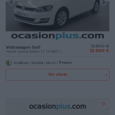
13.900 €
Volkswagen Golf
12.900 €
Variant Special Edition 1.2 TSI BMT (110 CV)
Madrid
111.380 km
|
10/2016
|
110 CV
|
Ver oferta