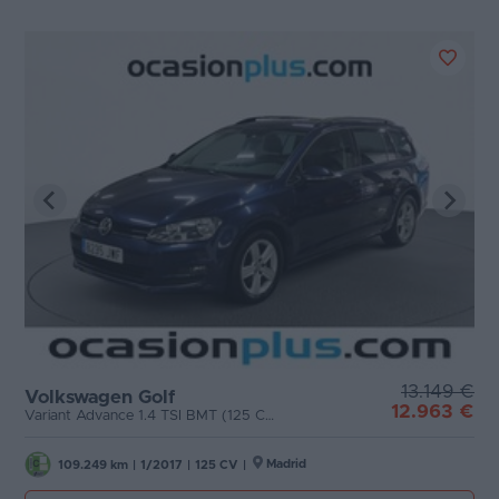
13.149 €
Volkswagen Golf
12.963 €
Variant Advance 1.4 TSI BMT (125 CV) DSG
Madrid
109.249 km
|
1/2017
|
125 CV
|