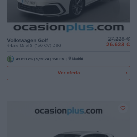
27.228 €
Volkswagen Golf
26.623 €
R-Line 1.5 eTSI (150 CV) DSG
Madrid
43.813 km
|
5/2024
|
150 CV
|
Ver oferta