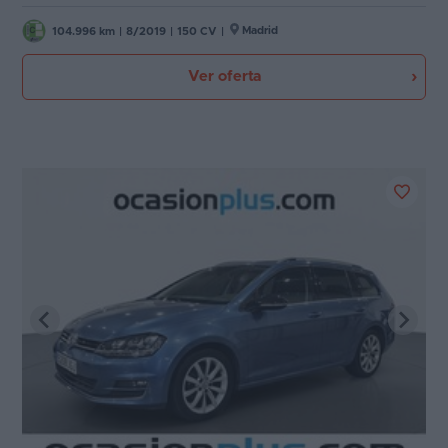
Madrid
104.996 km
|
8/2019
|
150 CV
|
Ver oferta