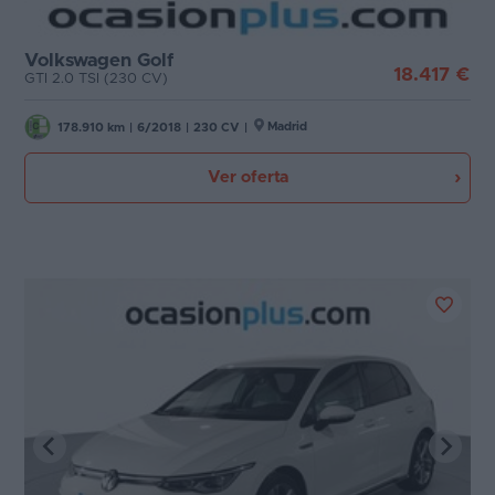
Etiqueta medioambiental
Favoritos
Volkswagen Golf
Cambio
18.417 €
GTI 2.0 TSI (230 CV)
Concesionarios
Puertas
Madrid
Vender
178.910 km
|
6/2018
|
230 CV
|
coche
Ver oferta
Carrocería
Blog
Plazas
Ventas
de
coches
Potencia
2026