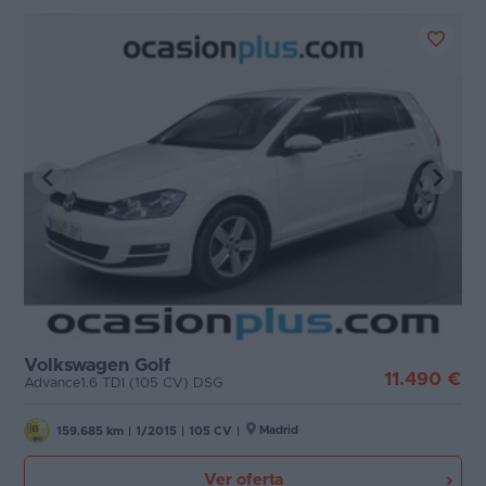
Volkswagen Golf
11.490 €
Advance1.6 TDI (105 CV) DSG
Madrid
159.685 km
|
1/2015
|
105 CV
|
Ver oferta