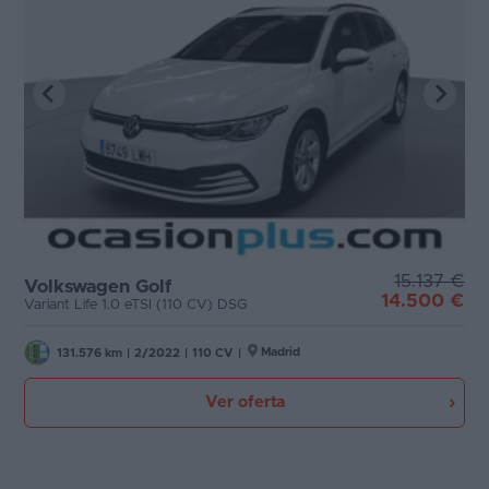
15.137 €
Volkswagen Golf
14.500 €
Variant Life 1.0 eTSI (110 CV) DSG
Madrid
131.576 km
|
2/2022
|
110 CV
|
Ver oferta