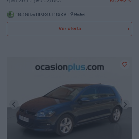
Sport 2.0 TDI (150 CV) DSG
Madrid
119.496 km
|
5/2018
|
150 CV
|
Ver oferta