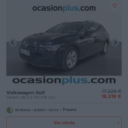
17.228 €
Volkswagen Golf
16.319 €
Variant Life 2.0 TDI (115 CV)
Madrid
43.194 km
|
4/2021
|
115 CV
|
Ver oferta