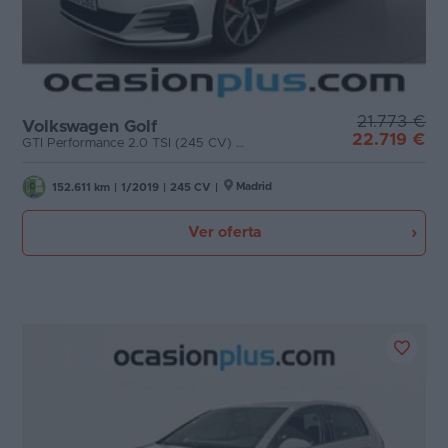
21.773 €
Volkswagen Golf
22.719 €
GTI Performance 2.0 TSI (245 CV) DSG
Madrid
152.611 km
|
1/2019
|
245 CV
|
Ver oferta