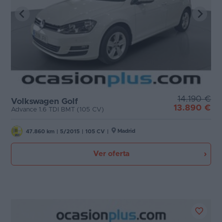
14.190 €
Volkswagen Golf
13.890 €
Advance 1.6 TDI BMT (105 CV)
Madrid
47.860 km
|
5/2015
|
105 CV
|
Ver oferta