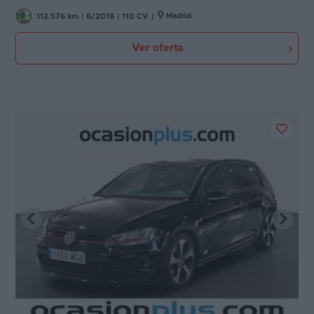
Madrid
112.576 km
|
6/2018
|
110 CV
|
Ver oferta