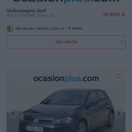
Volkswagen Golf
14.900 €
GTI 2.0 TSI BMT (220 CV)
Madrid
189.382 km
|
9/2014
|
220 CV
|
Ver oferta