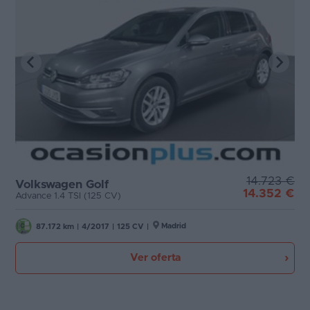
14.723 €
Volkswagen Golf
14.352 €
Advance 1.4 TSI (125 CV)
Madrid
87.172 km
|
4/2017
|
125 CV
|
Ver oferta