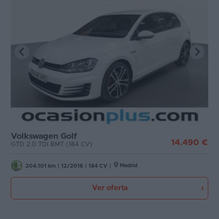
Volkswagen Golf
14.490 €
GTD 2.0 TDI BMT (184 CV)
Madrid
204.101 km
|
12/2016
|
184 CV
|
Ver oferta