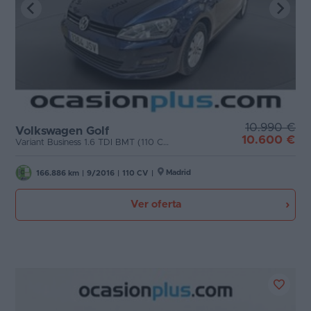
10.990 €
Volkswagen Golf
10.600 €
Variant Business 1.6 TDI BMT (110 CV)
Madrid
166.886 km
|
9/2016
|
110 CV
|
Ver oferta