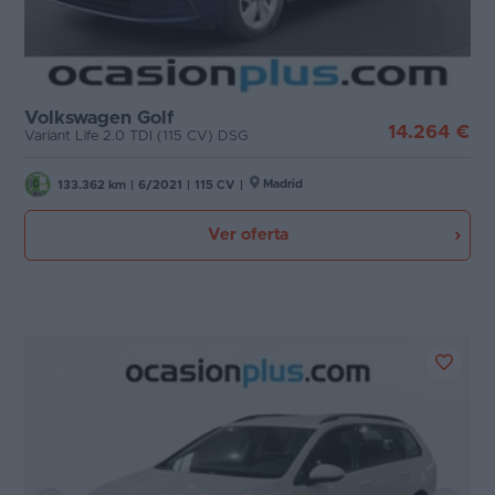
Volkswagen Golf
14.264 €
Variant Life 2.0 TDI (115 CV) DSG
Madrid
133.362 km
|
6/2021
|
115 CV
|
Ver oferta