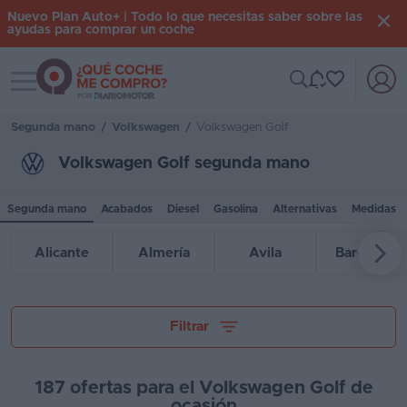
Nuevo Plan Auto+ | Todo lo que necesitas saber sobre las
ayudas para comprar un coche
Toggle navigation
Iniciar
sesión
Segunda mano
/
Volkswagen
/
Volkswagen Golf
Volkswagen Golf segunda mano
Inicio
Segunda mano
Acabados
Diesel
Gasolina
Alternativas
Medidas
Coches
nuevos
Alicante
Almería
Ávila
Barcelona
Renting
Suscripción
Tu presupuesto
Filtrar
Stock
KM
187 ofertas para el Volkswagen Golf de
0
ocasión