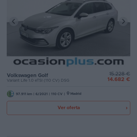
15.228 €
Volkswagen Golf
14.682 €
Variant Life 1.0 eTSI (110 CV) DSG
Madrid
97.911 km
|
6/2021
|
110 CV
|
Ver oferta