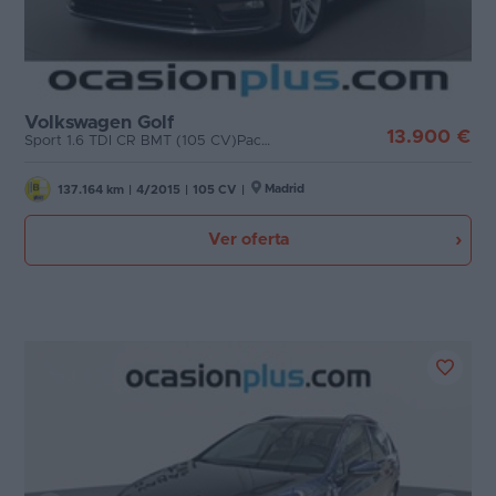
Volkswagen Golf
13.900 €
Sport 1.6 TDI CR BMT (105 CV)Pack R-Line
Madrid
137.164 km
|
4/2015
|
105 CV
|
Ver oferta