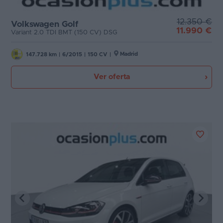
12.350 €
Volkswagen Golf
11.990 €
Variant 2.0 TDI BMT (150 CV) DSG
Madrid
147.728 km
|
6/2015
|
150 CV
|
Ver oferta