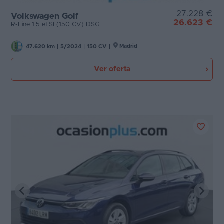
27.228 €
Volkswagen Golf
26.623 €
R-Line 1.5 eTSI (150 CV) DSG
Madrid
47.620 km
|
5/2024
|
150 CV
|
Ver oferta