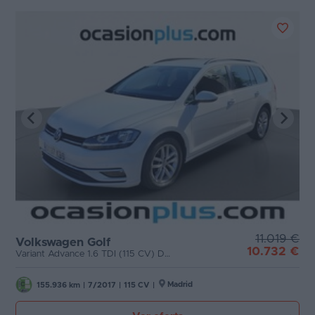
11.019 €
Volkswagen Golf
10.732 €
Variant Advance 1.6 TDI (115 CV) DSG
Madrid
155.936 km
|
7/2017
|
115 CV
|