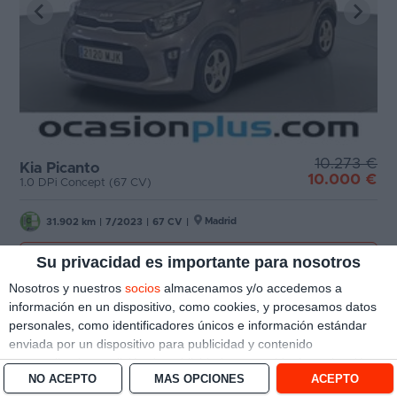
10.273 €
Kia Picanto
10.000 €
1.0 DPi Concept (67 CV)
Madrid
31.902 km
|
7/2023
|
67 CV
|
Su privacidad es importante para nosotros
Ver oferta
Nosotros y nuestros
socios
almacenamos y/o accedemos a
información en un dispositivo, como cookies, y procesamos datos
personales, como identificadores únicos e información estándar
enviada por un dispositivo para publicidad y contenido
personalizado, medición de publicidad y contenido, investigación
NO ACEPTO
MÁS OPCIONES
ACEPTO
de audiencia y desarrollo de servicios.
Con su permiso, nosotros y