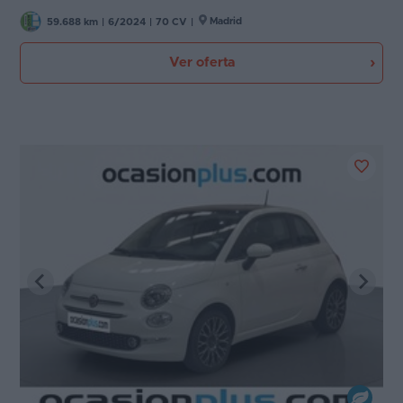
Madrid
59.688 km
|
6/2024
|
70 CV
|
Ver oferta