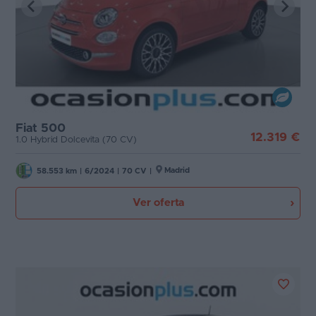
Fiat 500
12.319 €
1.0 Hybrid Dolcevita (70 CV)
Madrid
58.553 km
|
6/2024
|
70 CV
|
Ver oferta