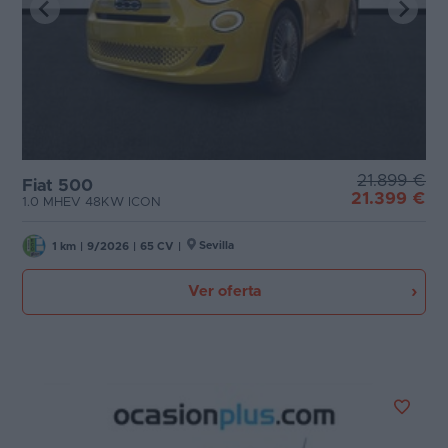
21.899 €
Fiat 500
21.399 €
1.0 MHEV 48KW ICON
Sevilla
1 km
|
9/2026
|
65 CV
|
Ver oferta