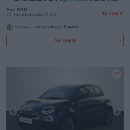
Fiat 500
12.728 €
1.0 Hybrid Dolcevita (70 CV)
Madrid
19.504 km
|
9/2023
|
70 CV
|
Ver oferta