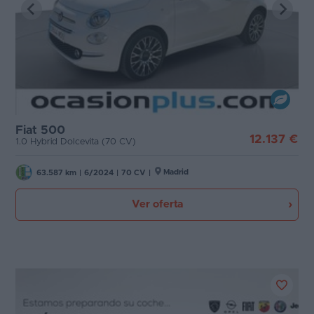
Fiat 500
12.137 €
1.0 Hybrid Dolcevita (70 CV)
Madrid
63.587 km
|
6/2024
|
70 CV
|
Ver oferta