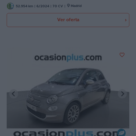
Madrid
52.954 km
|
6/2024
|
70 CV
|
Ver oferta