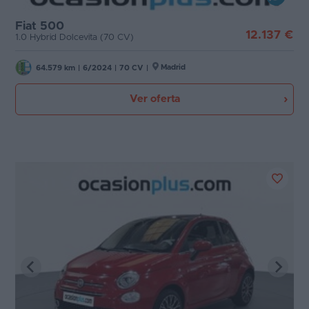
Fiat 500
12.137 €
1.0 Hybrid Dolcevita (70 CV)
Madrid
64.579 km
|
6/2024
|
70 CV
|
Ver oferta