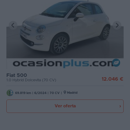
Fiat 500
12.046 €
1.0 Hybrid Dolcevita (70 CV)
Madrid
69.819 km
|
6/2024
|
70 CV
|
Ver oferta