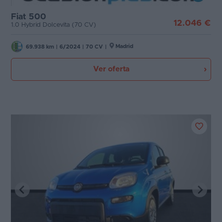
Fiat 500
12.046 €
1.0 Hybrid Dolcevita (70 CV)
Madrid
69.938 km
|
6/2024
|
70 CV
|
Ver oferta