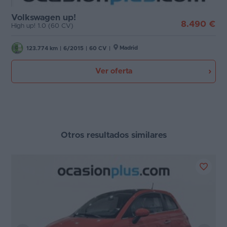
Etiqueta medioambiental
Volkswagen up!
Favoritos
8.490 €
High up! 1.0 (60 CV)
Cambio
Concesionarios
Madrid
123.774 km
|
6/2015
|
60 CV
|
Puertas
Vender
Ver oferta
coche
Carrocería
Blog
Plazas
Ventas
de
Otros resultados similares
coches
Potencia
2026