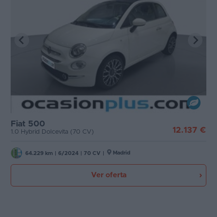
Fiat 500
12.137 €
1.0 Hybrid Dolcevita (70 CV)
Madrid
64.229 km
|
6/2024
|
70 CV
|
Ver oferta