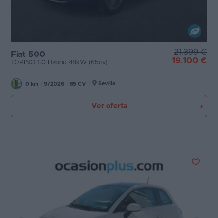
21.399 €
Fiat 500
19.100 €
TORINO 1.0 Hybrid 48kW (65cv)
Sevilla
0 km
|
9/2026
|
65 CV
|
Ver oferta