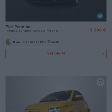
Fiat Pandina
15.699 €
Panda 1.0 Hybrid 51kW (70cv) POP
Sevilla
0 km
|
9/2026
|
69 CV
|
Ver oferta