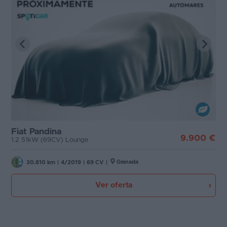
Fiat Pandina
9.900 €
1.2 51kW (69CV) Lounge
Granada
30.810 km
|
4/2019
|
69 CV
|
Ver oferta