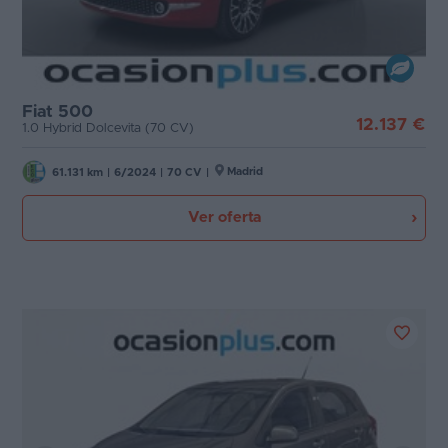
Fiat 500
12.137 €
1.0 Hybrid Dolcevita (70 CV)
Madrid
61.131 km
|
6/2024
|
70 CV
|
Ver oferta