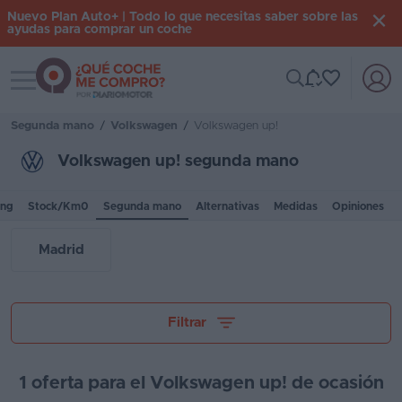
Nuevo Plan Auto+ | Todo lo que necesitas saber sobre las
ayudas para comprar un coche
Toggle navigation
Iniciar
sesión
Segunda mano
/
Volkswagen
/
Volkswagen up!
Volkswagen up! segunda mano
Inicio
ing
Stock/Km0
Segunda mano
Alternativas
Medidas
Opiniones
Coches
nuevos
Madrid
Renting
Suscripción
Tu presupuesto
Filtrar
Stock
KM
1 oferta para el Volkswagen up! de ocasión
0