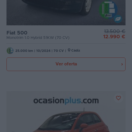
13.500 €
Fiat 500
12.990 €
Monotrim 1.0 Hybrid 51KW (70 CV)
Cádiz
25.000 km
|
10/2024
|
70 CV
|
Ver oferta