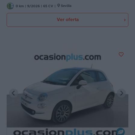
Sevilla
0 km
|
9/2026
|
65 CV
|
Ver oferta