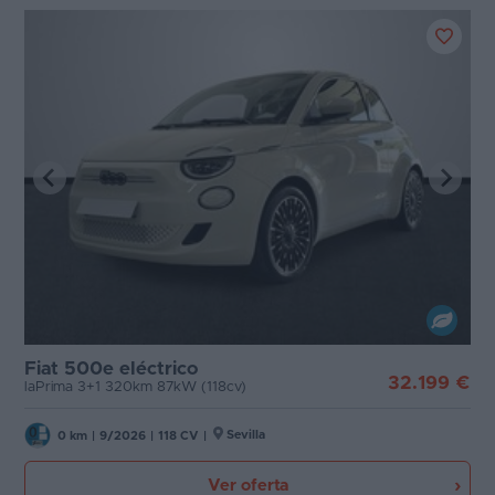
Fiat 500e eléctrico
32.199 €
laPrima 3+1 320km 87kW (118cv)
Sevilla
0 km
|
9/2026
|
118 CV
|
Ver oferta