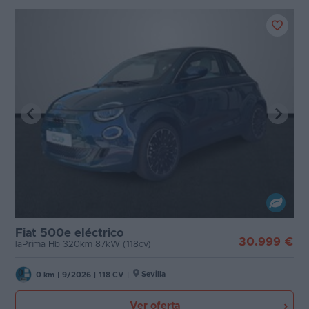
Fiat 500e eléctrico
30.999 €
laPrima Hb 320km 87kW (118cv)
Sevilla
0 km
|
9/2026
|
118 CV
|
Ver oferta