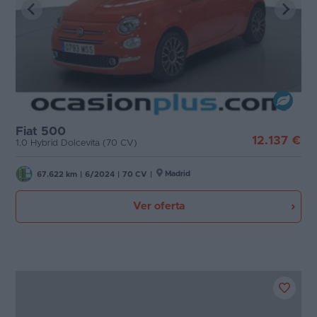
Fiat 500
12.137 €
1.0 Hybrid Dolcevita (70 CV)
Madrid
67.622 km
|
6/2024
|
70 CV
|
Ver oferta