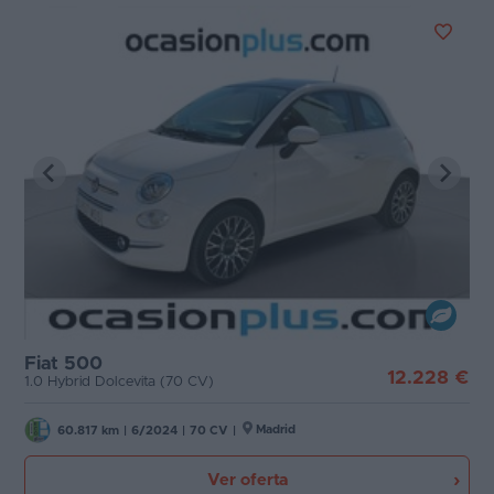
Fiat 500
12.228 €
1.0 Hybrid Dolcevita (70 CV)
Madrid
60.817 km
|
6/2024
|
70 CV
|
Ver oferta