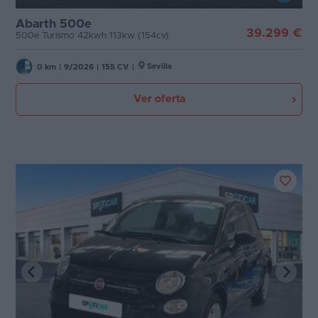
Abarth 500e
39.299 €
500e Turismo 42kwh 113kw (154cv)
Sevilla
0 km
|
9/2026
|
155 CV
|
Ver oferta