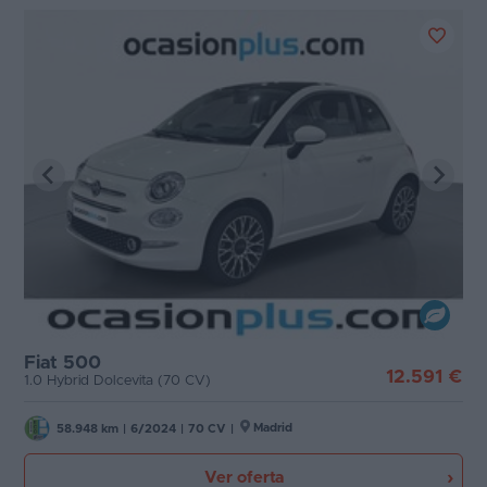
Fiat 500
12.591 €
1.0 Hybrid Dolcevita (70 CV)
Madrid
58.948 km
|
6/2024
|
70 CV
|
Ver oferta