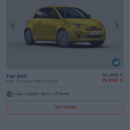
20.399 €
Fiat 500
19.999 €
POP 1.0 Hybrid 48kW (65cv)
Sevilla
0 km
|
9/2026
|
65 CV
|
Ver oferta