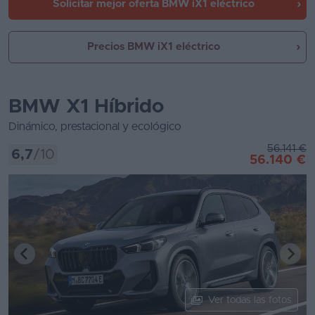
Solicitar mejor oferta
BMW iX1 eléctrico
Precios BMW iX1 eléctrico
BMW X1 Híbrido
Dinámico, prestacional y ecológico
56.141 €
6,7
/10
56.140 €
Ver todas las fotos