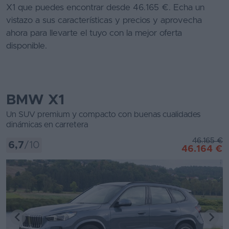
X1 que puedes encontrar desde 46.165 €. Echa un
Segunda
vistazo a sus características y precios y aprovecha
mano
ahora para llevarte el tuyo con la mejor oferta
disponible.
Eléctricos
Híbridos
Ofertas
BMW X1
Asistente
Un SUV premium y compacto con buenas cualidades
dinámicas en carretera
Foro
46.165 €
6,7
/10
de
46.164 €
opiniones
Guías
de
compra
Comparador