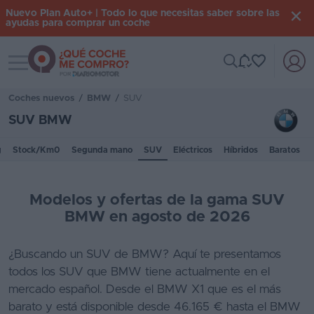
Nuevo Plan Auto+ | Todo lo que necesitas saber sobre las
ayudas para comprar un coche
Toggle navigation
Iniciar
sesión
Coches nuevos
/
BMW
/
SUV
SUV BMW
Inicio
g
Stock/Km0
Segunda mano
SUV
Eléctricos
Híbridos
Baratos
Coches
nuevos
Modelos y ofertas de la gama SUV
Renting
BMW en agosto de 2026
Suscripción
¿Buscando un SUV de BMW? Aquí te presentamos
todos los SUV que BMW tiene actualmente en el
Stock
mercado español. Desde el BMW X1 que es el más
KM
barato y está disponible desde 46.165 € hasta el BMW
0