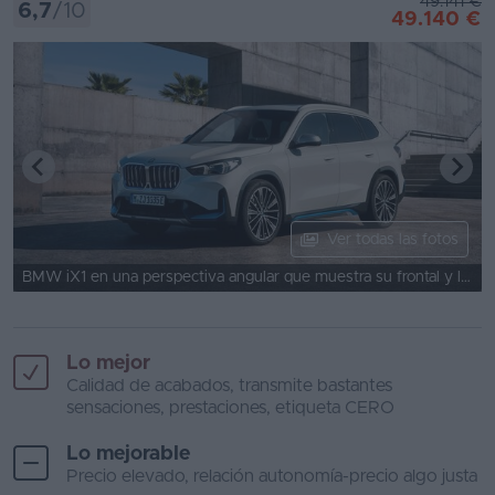
49.141 €
6,7
/10
49.140 €
Ver todas las fotos
BMW iX1 en una perspectiva angular que muestra su frontal y línea lateral.
Lo mejor
Calidad de acabados, transmite bastantes
sensaciones, prestaciones, etiqueta CERO
Lo mejorable
Precio elevado, relación autonomía-precio algo justa