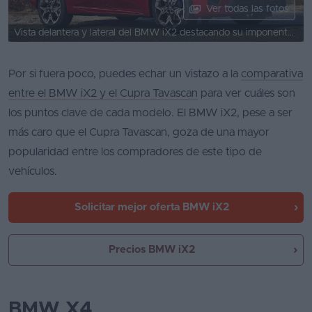
Ver todas las fotos
Vista delantera y lateral del BMW iX2 destacando su imponente parrilla.
Por si fuera poco, puedes echar un vistazo a la
comparativa
entre el BMW iX2 y el Cupra Tavascan
para ver cuáles son
los puntos clave de cada modelo. El BMW iX2, pese a ser
más caro que el Cupra Tavascan, goza de una mayor
popularidad entre los compradores de este tipo de
vehículos.
Solicitar mejor oferta
BMW iX2
Precios BMW iX2
BMW X4