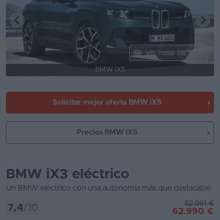
Ver todas las fotos
BMW iX5
Solicitar mejor oferta
BMW iX5
Precios BMW iX5
BMW iX3 eléctrico
Un BMW eléctrico con una autonomía más que destacable
62.991 €
7,4
/10
62.990 €