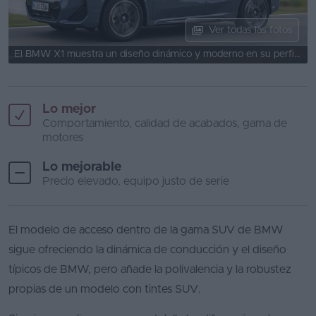
Favoritos
Ver todas las fotos
Concesionarios
El BMW X1 muestra un diseño dinámico y moderno en su perfil lateral.
Vender
coche
Lo mejor
Comportamiento, calidad de acabados, gama de
Blog
motores
Ventas
Lo mejorable
de
Precio elevado, equipo justo de serie
coches
2026
El modelo de acceso dentro de la gama SUV de BMW
sigue ofreciendo la dinámica de conducción y el diseño
típicos de BMW, pero añade la polivalencia y la robustez
propias de un modelo con tintes SUV.