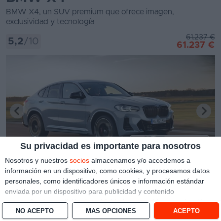
BMW X4, un SUV premium que ofrece imagen,
exclusividad y tecnología
61.237 €
5,2
/10
61.237 €
Ver todas las fotos
Su privacidad es importante para nosotros
Nosotros y nuestros
socios
almacenamos y/o accedemos a
BMW X4 en movimiento mostrando su diseño lateral y deportividad.
información en un dispositivo, como cookies, y procesamos datos
personales, como identificadores únicos e información estándar
enviada por un dispositivo para publicidad y contenido
Lo mejor
personalizado, medición de publicidad y contenido, investigación
Estética deportiva y exclusiva, tacto de conducción,
NO ACEPTO
MÁS OPCIONES
ACEPTO
de audiencia y desarrollo de servicios.
Con su permiso, nosotros y
gama de motores