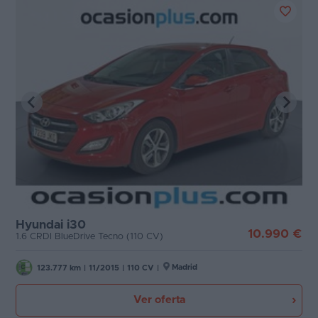
Hyundai i30
10.990 €
1.6 CRDI BlueDrive Tecno (110 CV)
Madrid
123.777 km
|
11/2015
|
110 CV
|
Ver oferta