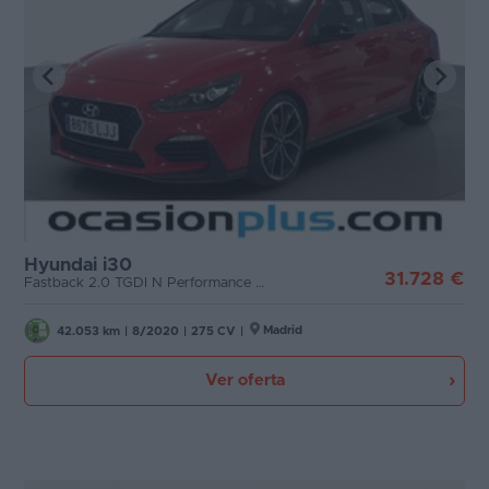
Hyundai i30
31.728 €
Fastback 2.0 TGDI N Performance (275 CV)
Madrid
42.053 km
|
8/2020
|
275 CV
|
Ver oferta