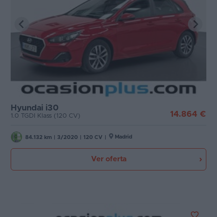
Hyundai i30
14.864 €
1.0 TGDI Klass (120 CV)
Madrid
84.132 km
|
3/2020
|
120 CV
|
Ver oferta