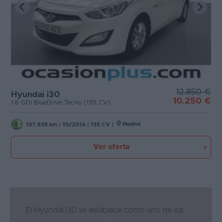
12.850 €
Hyundai i30
10.250 €
1.6 GDi BlueDrive Tecno (135 CV)
Madrid
107.939 km
|
10/2014
|
135 CV
|
Ver oferta
El Hyundai i30 se establece como uno de los