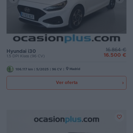
16.864 €
Hyundai i30
16.500 €
1.5 DPI Klass (96 CV)
Madrid
106.117 km
|
5/2025
|
96 CV
|
Ver oferta