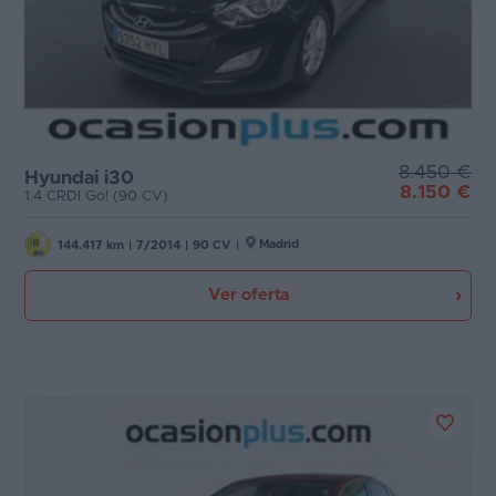
8.450 €
Hyundai i30
8.150 €
1.4 CRDI Go! (90 CV)
Madrid
144.417 km
|
7/2014
|
90 CV
|
Ver oferta