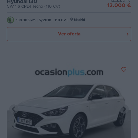
Hyundai i30
12.000 €
CW 1.6 CRDI Tecno (110 CV)
Madrid
138.305 km
|
5/2018
|
110 CV
|
Ver oferta