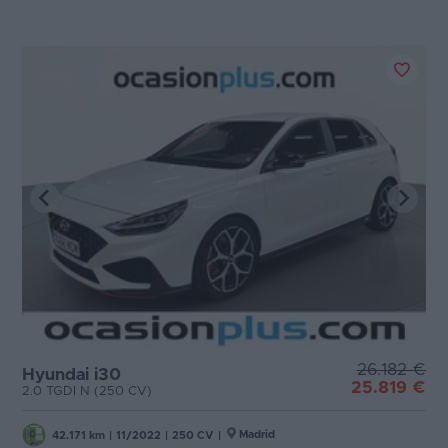
26.182 €
Hyundai i30
25.819 €
2.0 TGDI N (250 CV)
Madrid
42.171 km
|
11/2022
|
250 CV
|