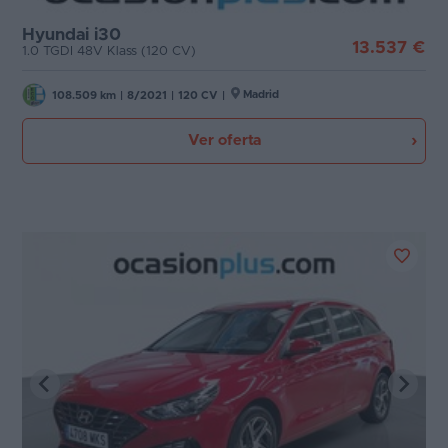
Etiqueta medioambiental
Hyundai i30
Favoritos
13.537 €
1.0 TGDI 48V Klass (120 CV)
Cambio
Concesionarios
Madrid
108.509 km
|
8/2021
|
120 CV
|
Puertas
Vender
Ver oferta
coche
Carrocería
Blog
Plazas
Ventas
de
coches
Potencia
2026