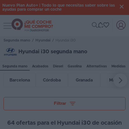
Nuevo Plan Auto+ | Todo lo que necesitas saber sobre las
ayudas para comprar un coche
Toggle navigation
Iniciar
sesión
Segunda mano
/
Hyundai
/
Hyundai i30
Hyundai i30 segunda mano
Inicio
Segunda mano
Acabados
Diesel
Gasolina
Alternativas
Medidas
Coches
nuevos
Barcelona
Córdoba
Granada
Madrid
Renting
Suscripción
Tu presupuesto
Filtrar
Stock
KM
64 ofertas para el Hyundai i30 de ocasión
0