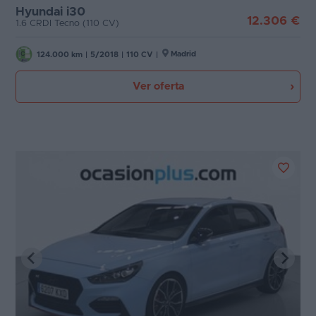
Hyundai i30
12.306 €
1.6 CRDI Tecno (110 CV)
Madrid
124.000 km
|
5/2018
|
110 CV
|
Ver oferta