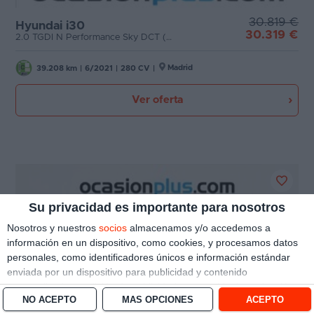
30.819 €
Hyundai i30
30.319 €
2.0 TGDI N Performance Sky DCT (280 CV)
Madrid
39.208 km
|
6/2021
|
280 CV
|
Ver oferta
Su privacidad es importante para nosotros
Nosotros y nuestros
socios
almacenamos y/o accedemos a
información en un dispositivo, como cookies, y procesamos datos
personales, como identificadores únicos e información estándar
enviada por un dispositivo para publicidad y contenido
personalizado, medición de publicidad y contenido, investigación
NO ACEPTO
MÁS OPCIONES
ACEPTO
de audiencia y desarrollo de servicios.
Con su permiso, nosotros y