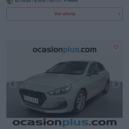
Madrid
82.718 km
|
9/2019
|
120 CV
|
Ver oferta