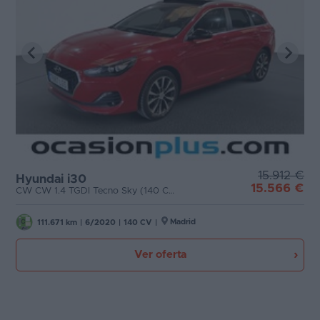
15.912 €
Hyundai i30
15.566 €
CW CW 1.4 TGDI Tecno Sky (140 CV)
Madrid
111.671 km
|
6/2020
|
140 CV
|
Ver oferta