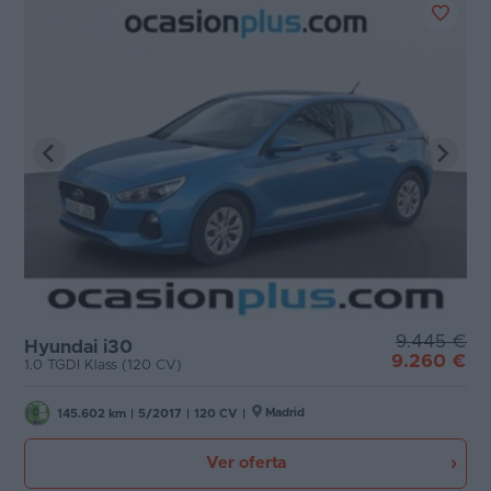
9.445 €
Hyundai i30
9.260 €
1.0 TGDI Klass (120 CV)
Madrid
145.602 km
|
5/2017
|
120 CV
|
Ver oferta