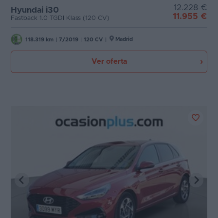
12.228 €
Hyundai i30
11.955 €
Fastback 1.0 TGDI Klass (120 CV)
Madrid
118.319 km
|
7/2019
|
120 CV
|
Ver oferta