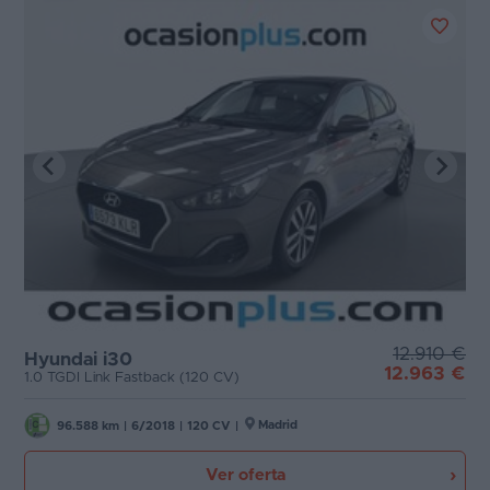
12.910 €
Hyundai i30
12.963 €
1.0 TGDI Link Fastback (120 CV)
Madrid
96.588 km
|
6/2018
|
120 CV
|
Ver oferta