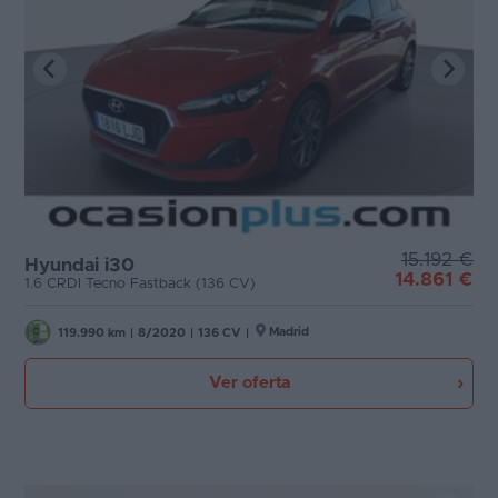
15.192 €
Hyundai i30
14.861 €
1.6 CRDI Tecno Fastback (136 CV)
Madrid
119.990 km
|
8/2020
|
136 CV
|
Ver oferta