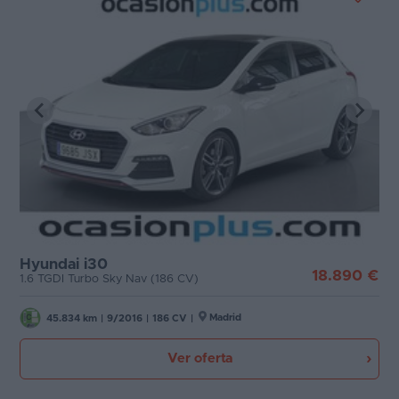
Hyundai i30
18.890 €
1.6 TGDI Turbo Sky Nav (186 CV)
Madrid
45.834 km
|
9/2016
|
186 CV
|
Ver oferta