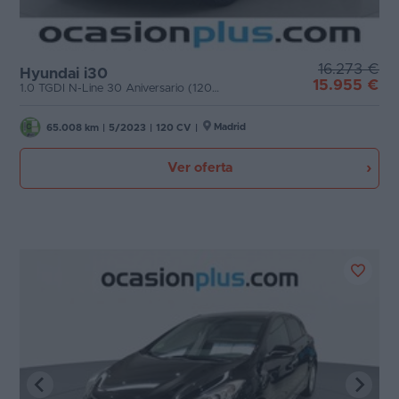
16.273 €
Hyundai i30
15.955 €
1.0 TGDI N-Line 30 Aniversario (120 CV)
Madrid
65.008 km
|
5/2023
|
120 CV
|
Ver oferta