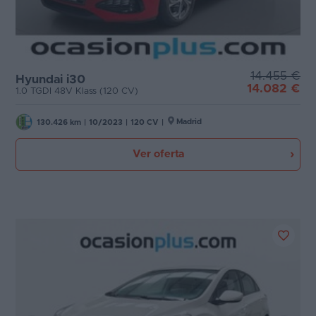
14.455 €
Hyundai i30
14.082 €
1.0 TGDI 48V Klass (120 CV)
Madrid
130.426 km
|
10/2023
|
120 CV
|
Ver oferta