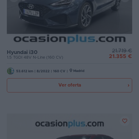
21.719 €
Hyundai i30
21.355 €
1.5 TGDI 48V N-Line (160 CV)
Madrid
53.612 km
|
8/2022
|
160 CV
|
Ver oferta