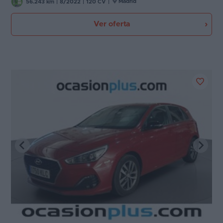
Madrid
56.243 km
|
8/2022
|
120 CV
|
Ver oferta