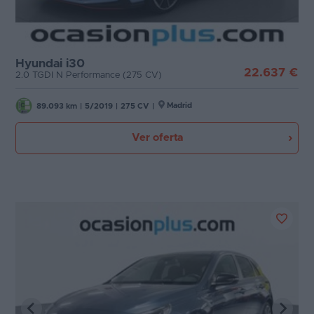
Hyundai i30
22.637 €
2.0 TGDI N Performance (275 CV)
Madrid
89.093 km
|
5/2019
|
275 CV
|
Ver oferta