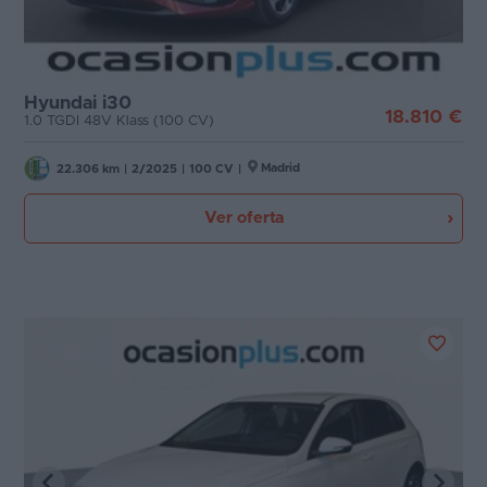
Hyundai i30
18.810 €
1.0 TGDI 48V Klass (100 CV)
Madrid
22.306 km
|
2/2025
|
100 CV
|
Ver oferta