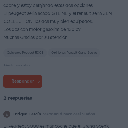
coche y estoy barajando estas dos opciones.
Segunda
El peugeot seria acabo GTLINE y el renault seria ZEN
mano
COLLECTION, los dos muy bien equipados.
Eléctricos
Los dos con motor gasolina de 130 cv.
Muchas Gracias por su atención
Híbridos
Ofertas
Opiniones Peugeot 5008
Opiniones Renault Grand Scenic
Asistente
Añadir comentario
Foro
Responder
de
opiniones
2 respuestas
Guías
de
Enrique García
respondió hace casi 9 años
compra
El Peugeot 5008 es más coche que el Grand Scénic.
Comparador