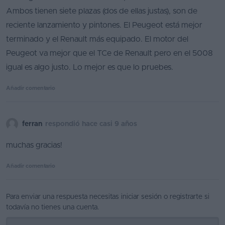
Ambos tienen siete plazas (dos de ellas justas), son de
Favoritos
reciente lanzamiento y pintones. El Peugeot está mejor
Concesionarios
terminado y el Renault más equipado. El motor del
Peugeot va mejor que el TCe de Renault pero en el 5008
Vender
igual es algo justo. Lo mejor es que lo pruebes.
coche
Añadir comentario
Blog
Ventas
ferran
respondió hace casi 9 años
de
coches
muchas gracias!
2026
Añadir comentario
Para enviar una respuesta necesitas
iniciar sesión
o
registrarte
si
todavía no tienes una cuenta.