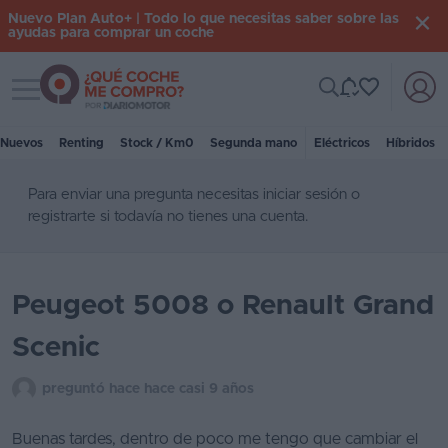
Nuevo Plan Auto+ | Todo lo que necesitas saber sobre las
ayudas para comprar un coche
Toggle navigation
Iniciar
sesión
Nuevos
Renting
Stock / Km0
Segunda mano
Eléctricos
Híbridos
Para enviar una pregunta necesitas
iniciar sesión
o
Inicio
registrarte
si todavía no tienes una cuenta.
Coches
nuevos
Peugeot 5008 o Renault Grand
Renting
Scenic
Suscripción
Stock
preguntó hace hace casi 9 años
KM
0
Buenas tardes, dentro de poco me tengo que cambiar el