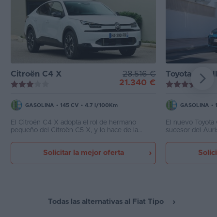
Citroën C4 X
28.516 €
Toyota Corolla 
21.340 €
GASOLINA
•
145 CV
•
4.7 l/100Km
GASOLINA
•
El Citroën C4 X adopta el rol de hermano
El nuevo Toyota 
pequeño del Citroën C5 X, y lo hace de la
sucesor del Auri
mano de una interesante propuesta
presentación, ca
posibilidades de
Solicitar la mejor oferta
Solic
exclusivamente 
siempre con una 
Todas las alternativas al Fiat Tipo