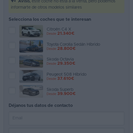
Aviso,
este coche no está a la venta, pero podemos
informarte de otros modelos similares
Favoritos
Selecciona los coches que te interesan
Concesionarios
Citroën C4 X
21.340€
Desde
Vender
coche
Toyota Corolla Sedán Híbrido
28.800€
Desde
Blog
Skoda Octavia
29.350€
Desde
Ventas
de
Peugeot 508 Híbrido
37.610€
Desde
coches
2026
Skoda Superb
39.900€
Desde
Déjanos tus datos de contacto