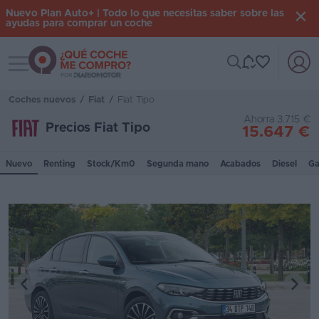
Nuevo Plan Auto+ | Todo lo que necesitas saber sobre las
ayudas para comprar un coche
Toggle navigation
Iniciar
sesión
Coches nuevos
/
Fiat
/
Fiat Tipo
Ahorra 3.715 €
Precios Fiat Tipo
15.647 €
Inicio
Nuevo
Renting
Stock/Km0
Segunda mano
Acabados
Diesel
Ga
Coches
nuevos
Renting
Suscripción
Stock
KM
0