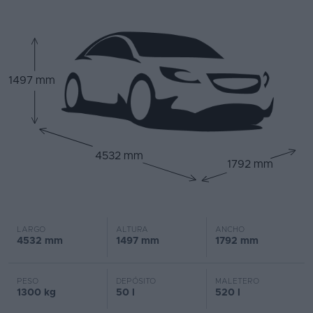
1497 mm
4532 mm
1792 mm
LARGO
ALTURA
ANCHO
4532 mm
1497 mm
1792 mm
PESO
DEPÓSITO
MALETERO
1300 kg
50 l
520 l