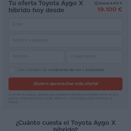
Tu oferta Toyota Aygo X
Ahorra 4.473 €
19.100 €
híbrido hoy desde
Favoritos
Concesionarios
Vender
coche
Blog
Ventas
Leo y acepto las
condiciones de uso
y
privacidad
de
coches
¡Quiero aprovechar esta oferta!
2026
Al enviar tus datos, aceptas que podamos facilitarlos al gestor de la venta y
que te contactemos por email, teléfono o WhatsApp para confirmar tu
interés.
¿Cuánto cuesta el Toyota Aygo X
híbrido?