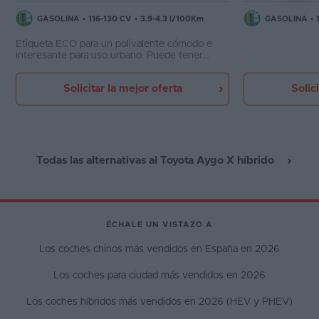
GASOLINA
•
116-130 CV
•
3.9-4.3 l/100Km
GASOLINA
•
Etiqueta ECO para un polivalente cómodo e
interesante para uso urbano. Puede tener
mucho equipamiento, se aparca fácilmente y
resulta práctico
Solicitar la mejor oferta
Solic
Todas las alternativas al Toyota Aygo X híbrido
ÉCHALE UN VISTAZO A
Los coches chinos más vendidos en España en 2026
Los coches para ciudad más vendidos en 2026
Los coches híbridos más vendidos en 2026 (HEV y PHEV)