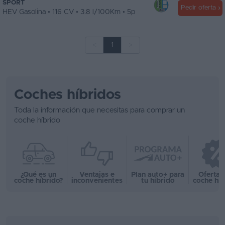
SPORT
Pedir oferta
HEV Gasolina • 116 CV • 3.8 l/100Km • 5p
<
1
>
Coches híbridos
Toda la información que necesitas para comprar un
coche híbrido
¿Qué es un
Ventajas e
Plan auto+ para
Ofertas
coche híbrido?
inconvenientes
tu híbrido
coche híb