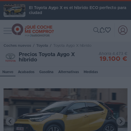
El Toyota Aygo X es el híbrido ECO perfecto para
ciudad
Toggle navigation
Iniciar
sesión
Coches nuevos
/
Toyota
/
Toyota Aygo X híbrido
Ahorra 4.473 €
Precios Toyota Aygo X
Inicio
19.100 €
híbrido
Coches
Nuevo
Acabados
Gasolina
Alternativas
Medidas
nuevos
Renting
Suscripción
Stock
KM
0