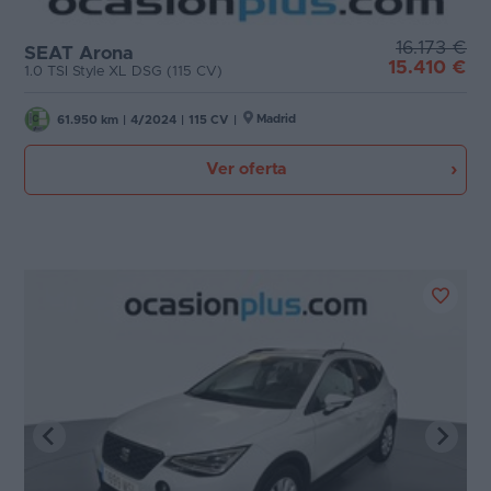
16.173 €
SEAT Arona
15.410 €
1.0 TSI Style XL DSG (115 CV)
Madrid
61.950 km
|
4/2024
|
115 CV
|
Ver oferta