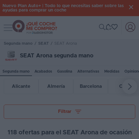
Nuevo Plan Auto+ | Todo lo que necesitas saber sobre las
ayudas para comprar un coche
Toggle navigation
Iniciar
sesión
Segunda mano
/
SEAT
/
SEAT Arona
SEAT Arona segunda mano
Inicio
Segunda mano
Acabados
Gasolina
Alternativas
Medidas
Opinion
Coches
nuevos
Alicante
Almería
Barcelona
Cádiz
Renting
Suscripción
Tu presupuesto
Filtrar
Stock
KM
118 ofertas para el SEAT Arona de ocasión
0