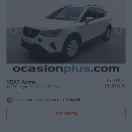
15.819 €
SEAT Arona
15.410 €
1.0 TSI Style XL DSG (115 CV)
Madrid
66.927 km
|
6/2024
|
115 CV
|
Ver oferta