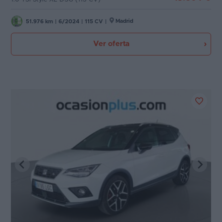
Madrid
51.976 km
|
6/2024
|
115 CV
|
Ver oferta