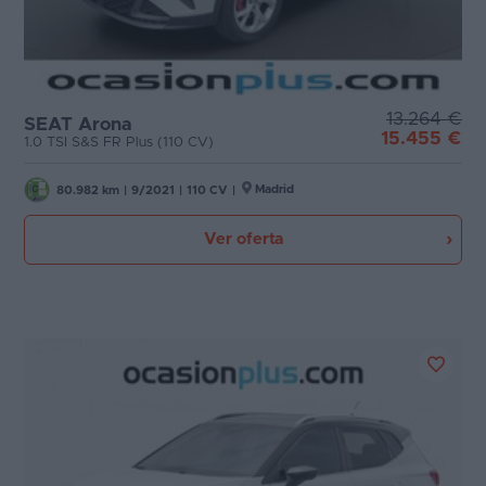
13.264 €
SEAT Arona
15.455 €
1.0 TSI S&S FR Plus (110 CV)
Madrid
80.982 km
|
9/2021
|
110 CV
|
Ver oferta