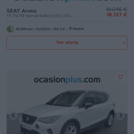
19.046 €
SEAT Arona
18.137 €
1.5 TSI FR Special Edition DSG (150 CV)
Madrid
45.695 km
|
12/2024
|
150 CV
|
Ver oferta