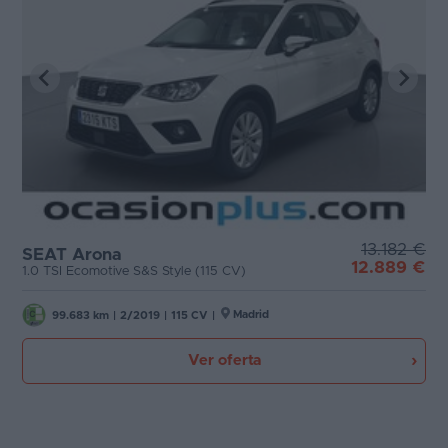
13.182 €
SEAT Arona
12.889 €
1.0 TSI Ecomotive S&S Style (115 CV)
Madrid
99.683 km
|
2/2019
|
115 CV
|
Ver oferta