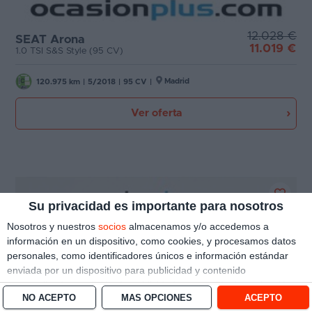
12.028 €
SEAT Arona
11.019 €
1.0 TSI S&S Style (95 CV)
Madrid
120.975 km
|
5/2018
|
95 CV
|
Ver oferta
Su privacidad es importante para nosotros
Nosotros y nuestros
socios
almacenamos y/o accedemos a
información en un dispositivo, como cookies, y procesamos datos
personales, como identificadores únicos e información estándar
enviada por un dispositivo para publicidad y contenido
personalizado, medición de publicidad y contenido, investigación
NO ACEPTO
MÁS OPCIONES
ACEPTO
de audiencia y desarrollo de servicios.
Con su permiso, nosotros y