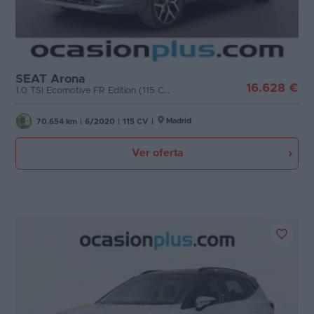
SEAT Arona
16.628 €
1.0 TSI Ecomotive FR Edition (115 CV)
Madrid
70.654 km
|
6/2020
|
115 CV
|
Ver oferta