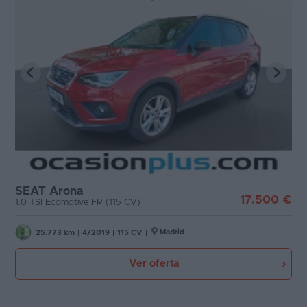
SEAT Arona
17.500 €
1.0 TSI Ecomotive FR (115 CV)
Madrid
25.773 km
|
4/2019
|
115 CV
|
Ver oferta