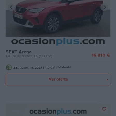
SEAT Arona
16.810 €
1.0 TSI Xperience XL (110 CV)
Madrid
28.702 km
|
5/2023
|
110 CV
|
Ver oferta