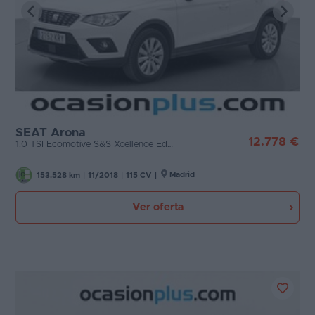
SEAT Arona
12.778 €
1.0 TSI Ecomotive S&S Xcellence Edition DSG (115 CV)
Madrid
153.528 km
|
11/2018
|
115 CV
|
Ver oferta