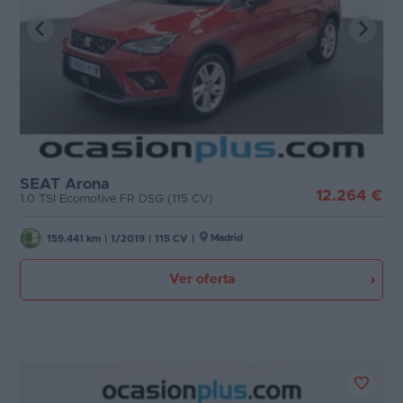
SEAT Arona
12.264 €
1.0 TSI Ecomotive FR DSG (115 CV)
Madrid
159.441 km
|
1/2019
|
115 CV
|
Ver oferta