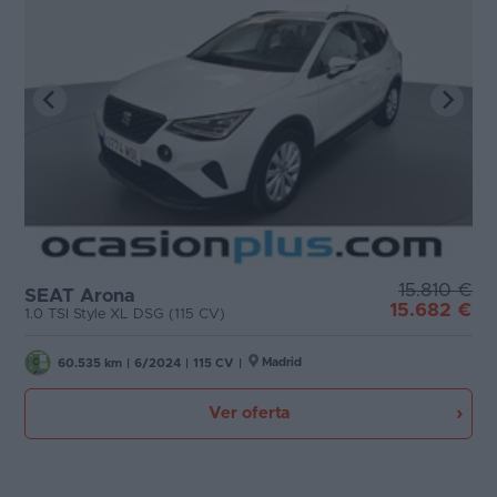
15.810 €
SEAT Arona
15.682 €
1.0 TSI Style XL DSG (115 CV)
Madrid
60.535 km
|
6/2024
|
115 CV
|
Ver oferta