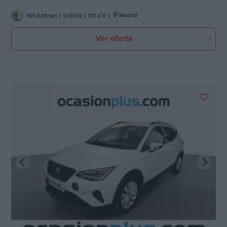
Madrid
101.539 km
|
1/2019
|
115 CV
|
Ver oferta