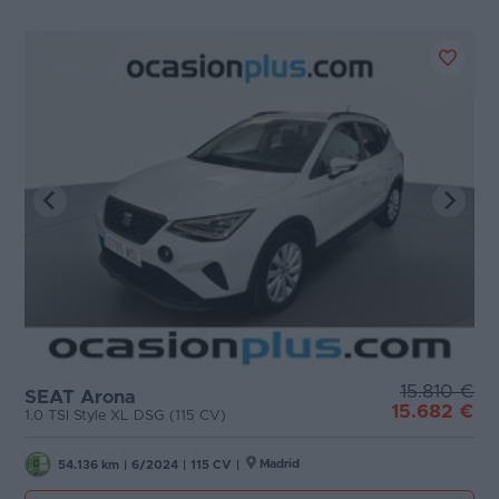
15.810 €
SEAT Arona
15.682 €
1.0 TSI Style XL DSG (115 CV)
Madrid
54.136 km
|
6/2024
|
115 CV
|