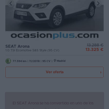
13.288 €
SEAT Arona
13.325 €
1.0 TSI Ecomotive S&S Style (95 CV)
Madrid
77.594 km
|
11/2018
|
95 CV
|
Ver oferta
El SEAT Arona se ha convertido en uno de los