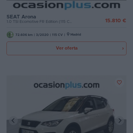
SEAT Arona
15.810 €
1.0 TSI Ecomotive FR Edition (115 CV)
Madrid
72.606 km
|
3/2020
|
115 CV
|
Ver oferta