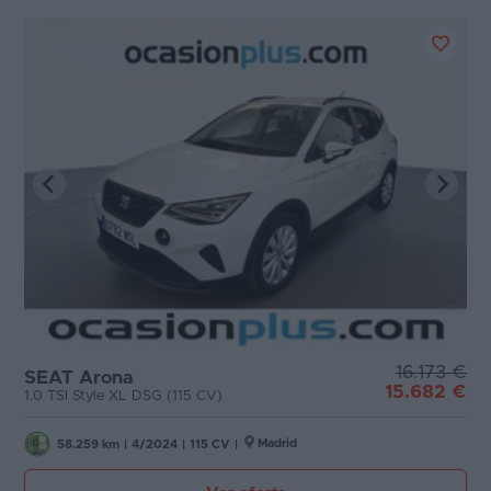
16.173 €
SEAT Arona
15.682 €
1.0 TSI Style XL DSG (115 CV)
Madrid
58.259 km
|
4/2024
|
115 CV
|