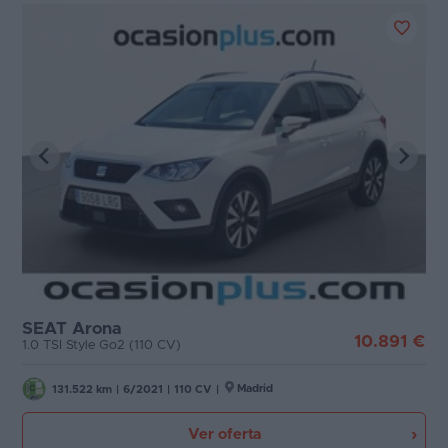
SEAT Arona
10.891 €
1.0 TSI Style Go2 (110 CV)
Madrid
131.522 km
|
6/2021
|
110 CV
|
Ver oferta