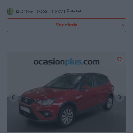
Madrid
121.249 km
|
3/2021
|
110 CV
|
Ver oferta