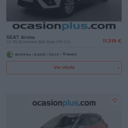
SEAT Arona
11.319 €
1.0 TSI Ecomotive S&S Style (115 CV)
Madrid
99.019 km
|
6/2019
|
115 CV
|
Ver oferta