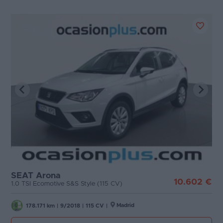
SEAT Arona
10.602 €
1.0 TSI Ecomotive S&S Style (115 CV)
Madrid
178.171 km
|
9/2018
|
115 CV
|