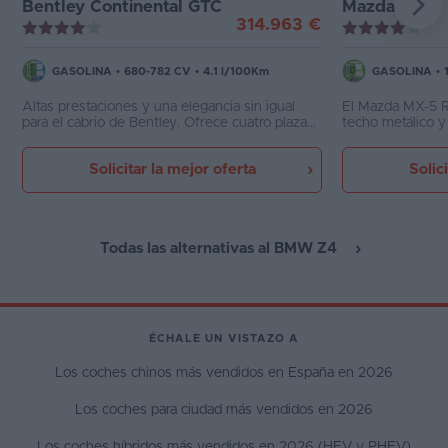
Bentley Continental GTC
Mazda MX-5
314.963 €
GASOLINA
•
680-782 CV
•
4.1 l/100Km
GASOLINA
•
Altas prestaciones y una elegancia sin igual
El Mazda MX-5 R
para el cabrio de Bentley. Ofrece cuatro plazas
techo metálico y 
y la última tecnología. A pesar de sus 4,8
que sólo se des
metros es un vehículo con un comportamiento
el techo, justo 
Solicitar la mejor oferta
Solic
sensacional
con un elegante
eléctrico. Eso l
más práctico que
y utilizable com
también le quita
Todas las alternativas al BMW Z4
del MX-5 original
ÉCHALE UN VISTAZO A
Los coches chinos más vendidos en España en 2026
Los coches para ciudad más vendidos en 2026
Los coches híbridos más vendidos en 2026 (HEV y PHEV)