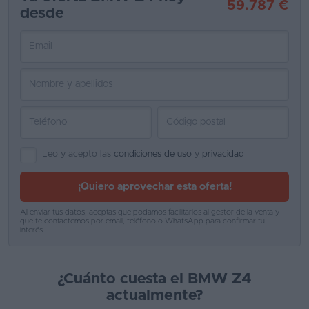
59.787 €
desde
Favoritos
Concesionarios
Vender
coche
Blog
Ventas
Leo y acepto las
condiciones de uso
y
privacidad
de
¡Quiero aprovechar esta oferta!
coches
2026
Al enviar tus datos, aceptas que podamos facilitarlos al gestor de la venta y
que te contactemos por email, teléfono o WhatsApp para confirmar tu
interés.
¿Cuánto cuesta el BMW Z4
actualmente?