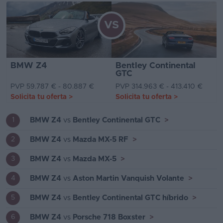
VS
BMW Z4
Bentley Continental
GTC
PVP 59.787 € - 80.887 €
PVP 314.963 € - 413.410 €
Solicita tu oferta
>
Solicita tu oferta
>
BMW Z4
vs
Bentley Continental GTC
>
1
BMW Z4
vs
Mazda MX-5 RF
>
2
BMW Z4
vs
Mazda MX-5
>
3
BMW Z4
vs
Aston Martin Vanquish Volante
>
4
BMW Z4
vs
Bentley Continental GTC híbrido
>
5
BMW Z4
vs
Porsche 718 Boxster
>
6